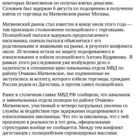
некоторых бизнесменов он получал взятки деньгами.
Соловьев был задержан 6 августа по подозрению в получении
взяток от торговца на Матвеевском рынке Москвы.
Матвеевский рынок стал известен в конце июля этого года —
там произошло столкновение полицейского с торговцами.
Полицейский пытался задержать предполагаемого
насильника, сначала пытался объясниться с его
родствениками и знакомыми на рынке, в резултате конфликта
около 20 человек встали на защиту подозреваемого в
изнасиловании и избили полицейского Антона Кудряшова. В
рамках этого расследования уже возбуждено дело о
халатности в отношении врио начальника отдела МВД по
району Очаково-Матвеевское, чьи подчиненные не
заступились за коллегу, которого избили торговцы, граждане
России родом из Дагестана, и против самих полицейских.
Ранее в столичном главке МВД РФ сообщили, что начальник
и замначальника отдела полиции по району Очаково-
Матвеевское, участковый и четверо патрульных уволены со
службы за бездействие при задержании подозреваемого в
изнасиловании школьницы. Что это за школьница, что с ней
произошло в реальности в тот день, официальными
структурами вообще не сообщается. Между тем конфликт
дагестанцев с полициейским спровоцировал массовые