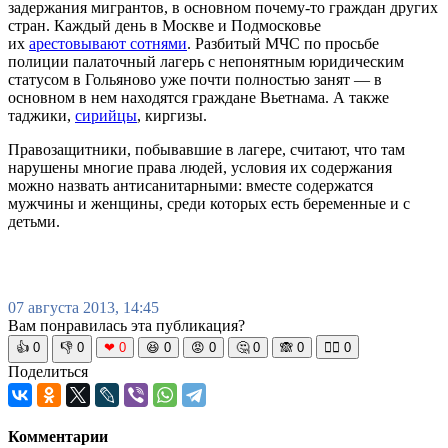
задержания мигрантов, в основном почему-то граждан других
стран. Каждый день в Москве и Подмосковье
их
арестовывают сотнями
. Разбитый МЧС по просьбе
полиции палаточный лагерь с непонятным юридическим
статусом в Гольяново уже почти полностью занят — в
основном в нем находятся граждане Вьетнама. А также
таджики,
сирийцы
, киргизы.
Правозащитники, побывавшие в лагере, считают, что там
нарушены многие права людей, условия их содержания
можно назвать антисанитарными: вместе содержатся
мужчины и женщины, среди которых есть беременные и с
детьми.
07 августа 2013, 14:45
Вам понравилась эта публикация?
👍
0
👎
0
❤
0
😆
0
😡
0
🤔
0
🙈
0
🧘‍♀️
0
Поделиться
Комментарии