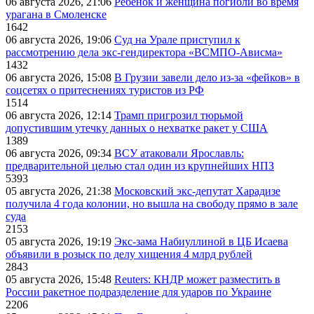
06 августа 2026, 21:06
Ребёнок и женщина погибли во время
урагана в Смоленске
1642
06 августа 2026, 19:06
Суд на Урале приступил к
рассмотрению дела экс-гендиректора «ВСМПО-Ависма»
1432
06 августа 2026, 15:08
В Грузии завели дело из-за «фейков» в
соцсетях о притеснениях туристов из РФ
1514
06 августа 2026, 12:14
Трамп пригрозил тюрьмой
допустившим утечку данных о нехватке ракет у США
1389
06 августа 2026, 09:34
ВСУ атаковали Ярославль:
предварительной целью стал один из крупнейших НПЗ
5393
05 августа 2026, 21:38
Московский экс-депутат Харадизе
получила 4 года колонии, но вышла на свободу прямо в зале
суда
2153
05 августа 2026, 19:19
Экс-зама Набиуллиной в ЦБ Исаева
объявили в розыск по делу хищения 4 млрд рублей
2843
05 августа 2026, 15:48
Reuters: КНДР может разместить в
России ракетное подразделение для ударов по Украине
2206