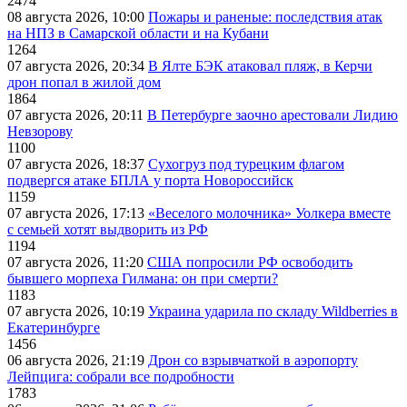
2474
08 августа 2026, 10:00
Пожары и раненые: последствия атак
на НПЗ в Самарской области и на Кубани
1264
07 августа 2026, 20:34
В Ялте БЭК атаковал пляж, в Керчи
дрон попал в жилой дом
1864
07 августа 2026, 20:11
В Петербурге заочно арестовали Лидию
Невзорову
1100
07 августа 2026, 18:37
Сухогруз под турецким флагом
подвергся атаке БПЛА у порта Новороссийск
1159
07 августа 2026, 17:13
«Веселого молочника» Уолкера вместе
с семьей хотят выдворить из РФ
1194
07 августа 2026, 11:20
США попросили РФ освободить
бывшего морпеха Гилмана: он при смерти?
1183
07 августа 2026, 10:19
Украина ударила по складу Wildberries в
Екатеринбурге
1456
06 августа 2026, 21:19
Дрон со взрывчаткой в аэропорту
Лейпцига: собрали все подробности
1783