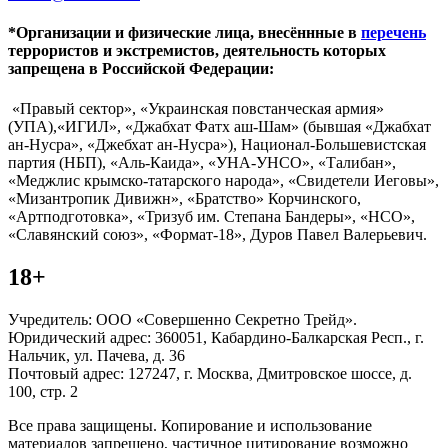
*Организации и физические лица, внесённные в
перечень
террористов и экстремистов, деятельность которых
запрещена в Российской Федерации:
«Правый сектор», «Украинская повстанческая армия»
(УПА),«ИГИЛ», «Джабхат Фатх аш-Шам» (бывшая «Джабхат
ан-Нусра», «Джебхат ан-Нусра»), Национал-Большевистская
партия (НБП), «Аль-Каида», «УНА-УНСО», «Талибан»,
«Меджлис крымско-татарского народа», «Свидетели Иеговы»,
«Мизантропик Дивижн», «Братство» Корчинского,
«Артподготовка», «Тризуб им. Степана Бандеры», «НСО»,
«Славянский союз», «Формат-18», Дуров Павел Валерьевич.
18+
Учредитель: ООО «Совершенно Секретно Трейд».
Юридический адрес: 360051, Кабардино-Балкарская Респ., г.
Нальчик, ул. Пачева, д. 36
Почтовый адрес: 127247, г. Москва, Дмитровское шоссе, д.
100, стр. 2
Все права защищены. Копирование и использование
материалов запрещено, частичное цитирование возможно