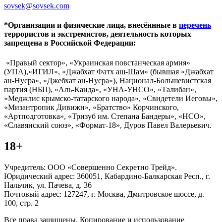
sovsek@sovsek.com
*Организации и физические лица, внесённные в
перечень
террористов и экстремистов, деятельность которых
запрещена в Российской Федерации:
«Правый сектор», «Украинская повстанческая армия»
(УПА),«ИГИЛ», «Джабхат Фатх аш-Шам» (бывшая «Джабхат
ан-Нусра», «Джебхат ан-Нусра»), Национал-Большевистская
партия (НБП), «Аль-Каида», «УНА-УНСО», «Талибан»,
«Меджлис крымско-татарского народа», «Свидетели Иеговы»,
«Мизантропик Дивижн», «Братство» Корчинского,
«Артподготовка», «Тризуб им. Степана Бандеры», «НСО»,
«Славянский союз», «Формат-18», Дуров Павел Валерьевич.
18+
Учредитель: ООО «Совершенно Секретно Трейд».
Юридический адрес: 360051, Кабардино-Балкарская Респ., г.
Нальчик, ул. Пачева, д. 36
Почтовый адрес: 127247, г. Москва, Дмитровское шоссе, д.
100, стр. 2
Все права защищены. Копирование и использование