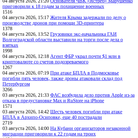
04 августа 2026, 21:20
Основателя ЧВК «Ястреб» Марущенко
приговорили к 18 годам за похищение военных
1516
04 августа 2026, 15:17
Жителя Крыма задержали по делу о
производстве дронов при помощи 3D‑принтера
1378
04 августа 2026, 13:52
Грузовики экс-начальника ГАИ
Волгоградской области выставили на торги после дела о
взятках
1998
04 августа 2026, 12:18
Агент ФБР украл почти $1 млн в
криптовалюте со счетов подозреваемого
1267
04 августа 2026, 07:19
При атаке БПЛА в Подмосковье
погибли пять человек, также дроны атаковали склад под
Петербургом
3266
03 августа 2026, 21:33
ФАС возбудила дело против Apple из-за
отказа в предустановке Max и RuStore на iPhone
1571
03 августа 2026, 14:42
Шесть человек погибли при атаке
БПЛА в Архипо-Осиповке, еще 40 пострадали
2719
03 августа 2026, 14:00
На Кубани организаторов незаконной
миграции приговорили к 22 годам на троих