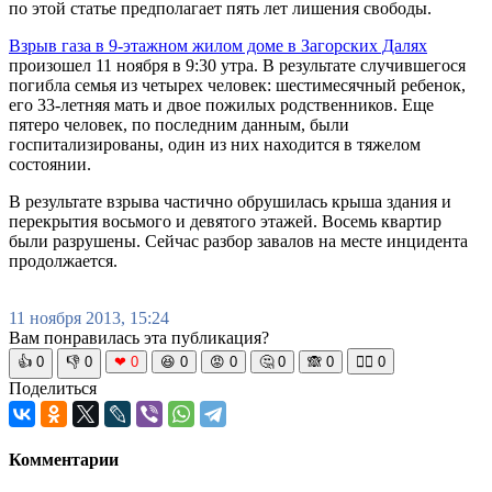
по этой статье предполагает пять лет лишения свободы.
Взрыв газа в 9-этажном жилом доме в Загорских Далях
произошел 11 ноября в 9:30 утра. В результате случившегося
погибла семья из четырех человек: шестимесячный ребенок,
его 33-летняя мать и двое пожилых родственников. Еще
пятеро человек, по последним данным, были
госпитализированы, один из них находится в тяжелом
состоянии.
В результате взрыва частично обрушилась крыша здания и
перекрытия восьмого и девятого этажей. Восемь квартир
были разрушены. Сейчас разбор завалов на месте инцидента
продолжается.
11 ноября 2013, 15:24
Вам понравилась эта публикация?
👍
0
👎
0
❤
0
😆
0
😡
0
🤔
0
🙈
0
🧘‍♀️
0
Поделиться
Комментарии