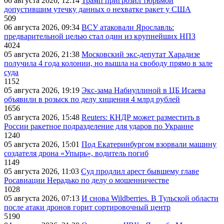
06 августа 2026, 12:14
Трамп пригрозил тюрьмой
допустившим утечку данных о нехватке ракет у США
509
06 августа 2026, 09:34
ВСУ атаковали Ярославль:
предварительной целью стал один из крупнейших НПЗ
4024
05 августа 2026, 21:38
Московский экс-депутат Харадизе
получила 4 года колонии, но вышла на свободу прямо в зале
суда
1152
05 августа 2026, 19:19
Экс-зама Набиуллиной в ЦБ Исаева
объявили в розыск по делу хищения 4 млрд рублей
1656
05 августа 2026, 15:48
Reuters: КНДР может разместить в
России ракетное подразделение для ударов по Украине
1240
05 августа 2026, 15:01
Под Екатеринбургом взорвали машину
создателя дрона «Упырь», водитель погиб
1149
05 августа 2026, 11:03
Суд продлил арест бывшему главе
Росавиации Нерадько по делу о мошенничестве
1028
05 августа 2026, 07:13
И снова Wildberries. В Тульской области
после атаки дронов горит сортировочный центр
5190