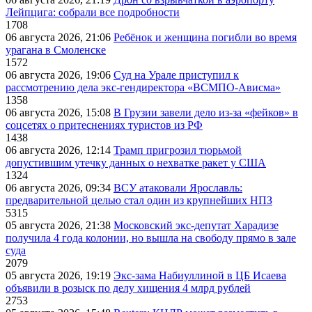
Лейпцига: собрали все подробности
1708
06 августа 2026, 21:06
Ребёнок и женщина погибли во время
урагана в Смоленске
1572
06 августа 2026, 19:06
Суд на Урале приступил к
рассмотрению дела экс-гендиректора «ВСМПО-Ависма»
1358
06 августа 2026, 15:08
В Грузии завели дело из-за «фейков» в
соцсетях о притеснениях туристов из РФ
1438
06 августа 2026, 12:14
Трамп пригрозил тюрьмой
допустившим утечку данных о нехватке ракет у США
1324
06 августа 2026, 09:34
ВСУ атаковали Ярославль:
предварительной целью стал один из крупнейших НПЗ
5315
05 августа 2026, 21:38
Московский экс-депутат Харадизе
получила 4 года колонии, но вышла на свободу прямо в зале
суда
2079
05 августа 2026, 19:19
Экс-зама Набиуллиной в ЦБ Исаева
объявили в розыск по делу хищения 4 млрд рублей
2753