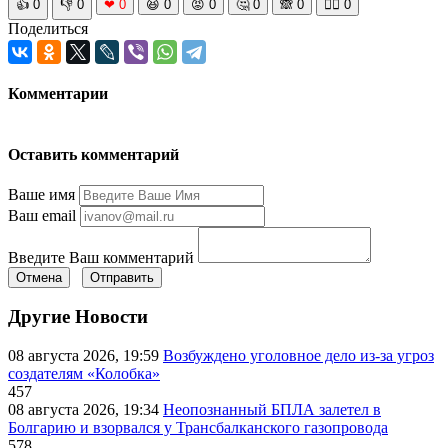
👍
0
👎
0
❤
0
😆
0
😡
0
🤔
0
🙈
0
🧘‍♀️
0
Поделиться
Комментарии
Оставить комментарий
Ваше имя
Ваш email
Введите Ваш комментарий
Отмена
Отправить
Другие Новости
08 августа 2026, 19:59
Возбуждено уголовное дело из-за угроз
создателям «Колобка»
457
08 августа 2026, 19:34
Неопознанный БПЛА залетел в
Болгарию и взорвался у Трансбалканского газопровода
578