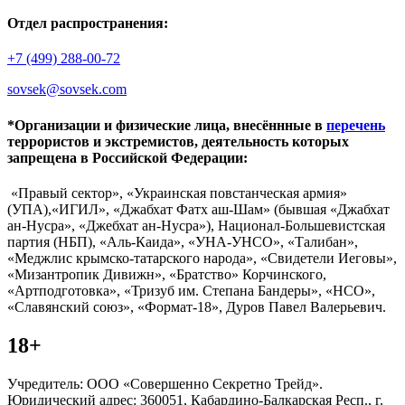
Отдел распространения:
+7 (499) 288-00-72
sovsek@sovsek.com
*Организации и физические лица, внесённные в
перечень
террористов и экстремистов, деятельность которых
запрещена в Российской Федерации:
«Правый сектор», «Украинская повстанческая армия»
(УПА),«ИГИЛ», «Джабхат Фатх аш-Шам» (бывшая «Джабхат
ан-Нусра», «Джебхат ан-Нусра»), Национал-Большевистская
партия (НБП), «Аль-Каида», «УНА-УНСО», «Талибан»,
«Меджлис крымско-татарского народа», «Свидетели Иеговы»,
«Мизантропик Дивижн», «Братство» Корчинского,
«Артподготовка», «Тризуб им. Степана Бандеры», «НСО»,
«Славянский союз», «Формат-18», Дуров Павел Валерьевич.
18+
Учредитель: ООО «Совершенно Секретно Трейд».
Юридический адрес: 360051, Кабардино-Балкарская Респ., г.