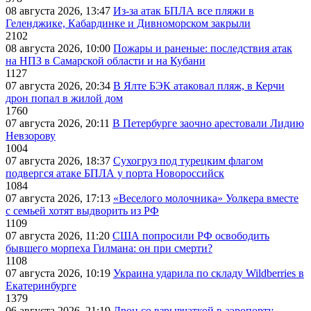
08 августа 2026, 13:47
Из-за атак БПЛА все пляжи в
Геленджике, Кабардинке и Дивноморском закрыли
2102
08 августа 2026, 10:00
Пожары и раненые: последствия атак
на НПЗ в Самарской области и на Кубани
1127
07 августа 2026, 20:34
В Ялте БЭК атаковал пляж, в Керчи
дрон попал в жилой дом
1760
07 августа 2026, 20:11
В Петербурге заочно арестовали Лидию
Невзорову
1004
07 августа 2026, 18:37
Сухогруз под турецким флагом
подвергся атаке БПЛА у порта Новороссийск
1084
07 августа 2026, 17:13
«Веселого молочника» Уолкера вместе
с семьей хотят выдворить из РФ
1109
07 августа 2026, 11:20
США попросили РФ освободить
бывшего морпеха Гилмана: он при смерти?
1108
07 августа 2026, 10:19
Украина ударила по складу Wildberries в
Екатеринбурге
1379
06 августа 2026, 21:19
Дрон со взрывчаткой в аэропорту