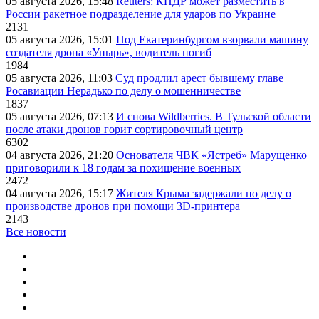
05 августа 2026, 15:48
Reuters: КНДР может разместить в
России ракетное подразделение для ударов по Украине
2131
05 августа 2026, 15:01
Под Екатеринбургом взорвали машину
создателя дрона «Упырь», водитель погиб
1984
05 августа 2026, 11:03
Суд продлил арест бывшему главе
Росавиации Нерадько по делу о мошенничестве
1837
05 августа 2026, 07:13
И снова Wildberries. В Тульской области
после атаки дронов горит сортировочный центр
6302
04 августа 2026, 21:20
Основателя ЧВК «Ястреб» Марущенко
приговорили к 18 годам за похищение военных
2472
04 августа 2026, 15:17
Жителя Крыма задержали по делу о
производстве дронов при помощи 3D‑принтера
2143
Все новости