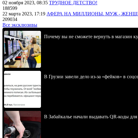
02 ноября 2023, 08:35
ТРУДНОЕ ДЕТСТВО!
188599
22 марта 2023, 17:19
АФЕРА НА МИЛЛИОНЫ. МУЖ - ЖЕН
209034
Все эксклюзивы
Почему вы не сможете вернуть в магазин к
В Грузии завели дело из-за «фейков» в соц
В Забайкалье начали выдавать QR-коды для