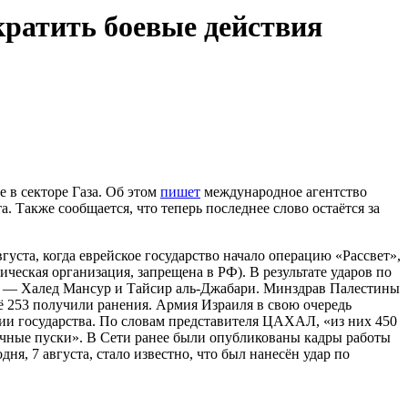
ратить боевые действия
 в секторе Газа. Об этом
пишет
международное агентство
. Также сообщается, что теперь последнее слово остаётся за
уста, когда еврейское государство начало операцию «Рассвет»,
еская организация, запрещена в РФ). В результате ударов по
 — Халед Мансур и Тайсир аль-Джабари. Минздрав Палестины
ещё 253 получили ранения. Армия Израиля в свою очередь
ории государства. По словам представителя ЦАХАЛ, «из них 450
ачные пуски». В Сети ранее были опубликованы кадры работы
я, 7 августа, стало известно, что был нанесён удар по