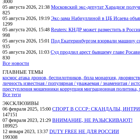
3000
05 августа 2026, 21:38
Московский экс-депутат Харадизе получи
825
05 августа 2026, 19:19
Экс-зама Набиуллиной в ЦБ Исаева объя
1299
05 августа 2026, 15:48
Reuters: КНДР может разместить в Росси
998
05 августа 2026, 15:01
Под Екатеринбургом взорвали машину со
935
05 августа 2026, 11:03
Суд продлил арест бывшему главе Росав
830
Все новости
ГЛАВНЫЕ ТЕМЫ
космос
атака дронов, беспилотников, бпла
монархия, дворянств
личность известная / популярная / уважаемая / знаменитая / ис
преступления
мошенники
коррупция
миграционная политика,
Все теги
ЭКСКЛЮЗИВЫ
06 февраля 2025, 15:00
СПОРТ В СССР: СКАНДАЛЫ, ИНТР
147151
07 февраля 2023, 21:29
ВНИМАНИЕ, НЕ РАЗЫСКИВАЮТ!
189925
12 января 2023, 13:37
DUTY FREE НЕ ДЛЯ РОССИИ
199308