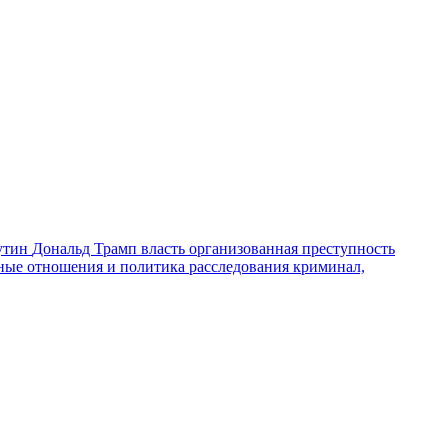
утин
Дональд Трамп
власть
организованная преступность
ные отношения и политика
расследования
криминал,