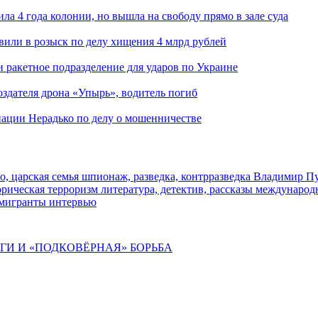
ла 4 года колонии, но вышла на свободу прямо в зале суда
вили в розыск по делу хищения 4 млрд рублей
и ракетное подразделение для ударов по Украине
здателя дрона «Упырь», водитель погиб
иации Нерадько по делу о мошенничестве
о, царская семья
шпионаж, разведка, контрразведка
Владимир П
торическая
терроризм
литература, детектив, рассказы
международ
 мигранты
интервью
ИГИ И «ПОДКОВЁРНАЯ» БОРЬБА