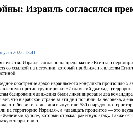
йны: Израиль согласился прек
вгуста 2022, 18:41
ительство Израиля согласно на предложение Египта о перемирие
ers со ссылкой на источник, который приближён к властям Египта
естиной.
едное обострение арабо-израильского конфликта произошло 5 авг
авленную против группировки «Исламский джихад» (террористич
ктам базирования движения были ликвидированы два командира
чает, что в арабской стране за эти дни погибли 32 человека, а 
ила, что боевики за два дня выпустили 580 снарядов по террит
ли на территорию Израиля», а «двадцать процентов — это неуд
«Железный купол», который отражал ракетную атаку. Также сегодн
льскую территорию.