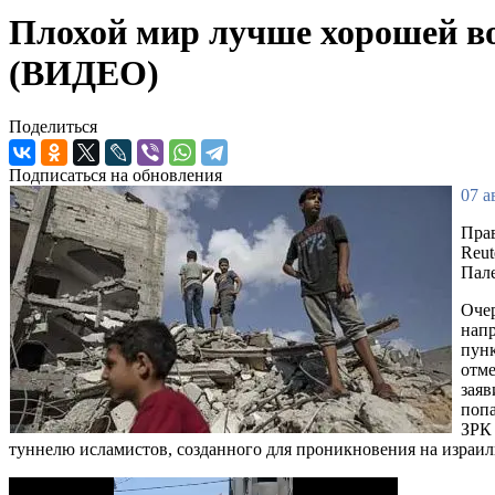
Плохой мир лучше хорошей во
(ВИДЕО)
Поделиться
Подписаться на обновления
07 а
Прав
Reut
Пал
Очер
напр
пун
отме
заяв
попа
ЗРК 
туннелю исламистов, созданного для проникновения на израи