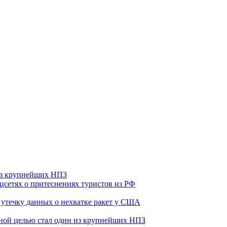
 из крупнейших НПЗ
оцсетях о притеснениях туристов из РФ
утечку данных о нехватке ракет у США
ьной целью стал один из крупнейших НПЗ