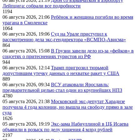
06 августа 2026, 21:19
Дрон со взрывчаткой в аэропорту
Лейпцига: собрали все подробности
1194
06 августа 2026, 21:06
Ребёнок и женщина погибли во время
урагана в Смоленске
1064
06 августа 2026, 19:06
Суд на Урале приступил к
рассмотрению дела экс-гендиректора «ВСМПО-Ависма»
864
06 августа 2026, 15:08
В Грузии завели дело из-за «фейков» в
соцсетях о притеснениях туристов из РФ
944
06 августа 2026, 12:14
Трамп пригрозил тюрьмой
допустившим утечку данных о нехватке ракет у США
889
06 августа 2026, 09:34
ВСУ атаковали Ярославль:
предварительной целью стал один из крупнейших НПЗ
4780
05 августа 2026, 21:38
Московский экс-депутат Харадизе
получила 4 года колонии, но вышла на свободу прямо в зале
суда
1626
05 августа 2026, 19:19
Экс-зама Набиуллиной в ЦБ Исаева
объявили в розыск по делу хищения 4 млрд рублей
2197