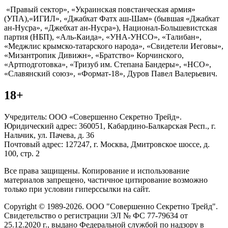
«Правый сектор», «Украинская повстанческая армия»
(УПА),«ИГИЛ», «Джабхат Фатх аш-Шам» (бывшая «Джабхат
ан-Нусра», «Джебхат ан-Нусра»), Национал-Большевистская
партия (НБП), «Аль-Каида», «УНА-УНСО», «Талибан»,
«Меджлис крымско-татарского народа», «Свидетели Иеговы»,
«Мизантропик Дивижн», «Братство» Корчинского,
«Артподготовка», «Тризуб им. Степана Бандеры», «НСО»,
«Славянский союз», «Формат-18», Дуров Павел Валерьевич.
18+
Учредитель: ООО «Совершенно Секретно Трейд».
Юридический адрес: 360051, Кабардино-Балкарская Респ., г.
Нальчик, ул. Пачева, д. 36
Почтовый адрес: 127247, г. Москва, Дмитровское шоссе, д.
100, стр. 2
Все права защищены. Копирование и использование
материалов запрещено, частичное цитирование возможно
только при условии гиперссылки на сайт.
Copyright © 1989-2026. ООО "Совершенно Секретно Трейд".
Свидетельство о регистрации ЭЛ № ФС 77-79634 от
25.12.2020 г., выдано Федеральной службой по надзору в