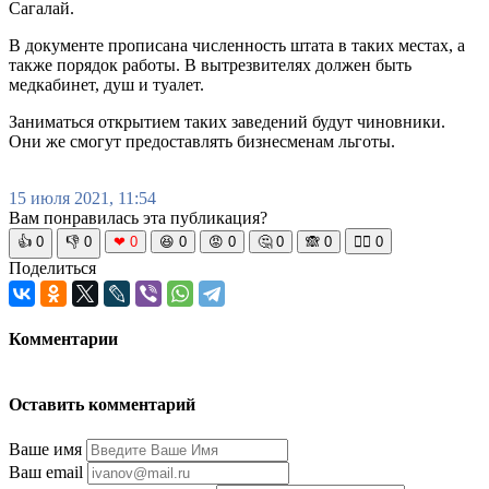
Сагалай.
В документе прописана численность штата в таких местах, а
также порядок работы. В вытрезвителях должен быть
медкабинет, душ и туалет.
Заниматься открытием таких заведений будут чиновники.
Они же смогут предоставлять бизнесменам льготы.
15 июля 2021, 11:54
Вам понравилась эта публикация?
👍
0
👎
0
❤
0
😆
0
😡
0
🤔
0
🙈
0
🧘‍♀️
0
Поделиться
Комментарии
Оставить комментарий
Ваше имя
Ваш email