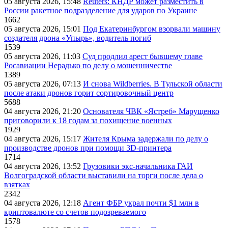
05 августа 2026, 15:48
Reuters: КНДР может разместить в
России ракетное подразделение для ударов по Украине
1662
05 августа 2026, 15:01
Под Екатеринбургом взорвали машину
создателя дрона «Упырь», водитель погиб
1539
05 августа 2026, 11:03
Суд продлил арест бывшему главе
Росавиации Нерадько по делу о мошенничестве
1389
05 августа 2026, 07:13
И снова Wildberries. В Тульской области
после атаки дронов горит сортировочный центр
5688
04 августа 2026, 21:20
Основателя ЧВК «Ястреб» Марущенко
приговорили к 18 годам за похищение военных
1929
04 августа 2026, 15:17
Жителя Крыма задержали по делу о
производстве дронов при помощи 3D‑принтера
1714
04 августа 2026, 13:52
Грузовики экс-начальника ГАИ
Волгоградской области выставили на торги после дела о
взятках
2342
04 августа 2026, 12:18
Агент ФБР украл почти $1 млн в
криптовалюте со счетов подозреваемого
1578