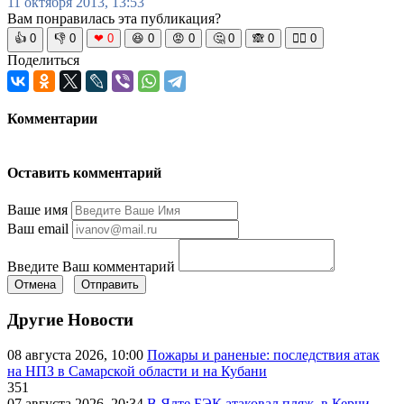
11 октября 2013, 13:53
Вам понравилась эта публикация?
👍
0
👎
0
❤
0
😆
0
😡
0
🤔
0
🙈
0
🧘‍♀️
0
Поделиться
Комментарии
Оставить комментарий
Ваше имя
Ваш email
Введите Ваш комментарий
Отмена
Отправить
Другие Новости
08 августа 2026, 10:00
Пожары и раненые: последствия атак
на НПЗ в Самарской области и на Кубани
351
07 августа 2026, 20:34
В Ялте БЭК атаковал пляж, в Керчи