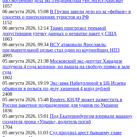
рассмотрению дела экс-гендиректора «ВСМПО-Ависма»
1057
06 августа 2026, 15:08
В Грузии завели дело из-за «фейков» в
соцсетях о притеснениях туристов из РФ
1152
06 августа 2026, 12:14
Трамп пригрозил тюрьмой
допустившим утечку данных о нехватке ракет у США
1063
06 августа 2026, 09:34
ВСУ атаковали Ярославль:
предварительной целью стал один из крупнейших НПЗ
4995
05 августа 2026, 21:38
Московский экс-депутат Харадизе
получила 4 года колонии, но вышла на свободу прямо в зале
суда
1802
05 августа 2026, 19:19
Экс-зама Набиуллиной в ЦБ Исаева
объявили в розыск по делу хищения 4 млрд рублей
2408
05 августа 2026, 15:48
Reuters: КНДР может разместить в
России ракетное подразделение для ударов по Украине
1836
05 августа 2026, 15:01
Под Екатеринбургом взорвали машину
создателя дрона «Упырь», водитель погиб
1704
05 августа 2026, 11:03
Суд продлил арест бывшему главе