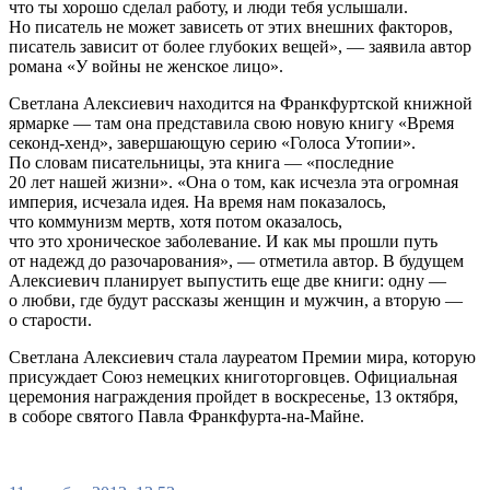
что ты хорошо сделал работу, и люди тебя услышали.
Но писатель не может зависеть от этих внешних факторов,
писатель зависит от более глубоких вещей», — заявила автор
романа «У войны не женское лицо».
Светлана Алексиевич находится на Франкфуртской книжной
ярмарке — там она представила свою новую книгу «Время
секонд-хенд», завершающую серию «Голоса Утопии».
По словам писательницы, эта книга — «последние
20 лет нашей жизни». «Она о том, как исчезла эта огромная
империя, исчезала идея. На время нам показалось,
что коммунизм мертв, хотя потом оказалось,
что это хроническое заболевание. И как мы прошли путь
от надежд до разочарования», — отметила автор. В будущем
Алексиевич планирует выпустить еще две книги: одну —
о любви, где будут рассказы женщин и мужчин, а вторую —
о старости.
Светлана Алексиевич стала лауреатом Премии мира, которую
присуждает Союз немецких книготорговцев. Официальная
церемония награждения пройдет в воскресенье, 13 октября,
в соборе святого Павла Франкфурта-на-Майне.