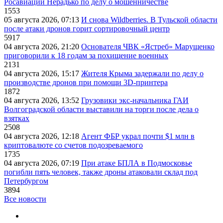
Росавиации Нерадько по делу о мошенничестве
1553
05 августа 2026, 07:13
И снова Wildberries. В Тульской области
после атаки дронов горит сортировочный центр
5917
04 августа 2026, 21:20
Основателя ЧВК «Ястреб» Марущенко
приговорили к 18 годам за похищение военных
2131
04 августа 2026, 15:17
Жителя Крыма задержали по делу о
производстве дронов при помощи 3D‑принтера
1872
04 августа 2026, 13:52
Грузовики экс-начальника ГАИ
Волгоградской области выставили на торги после дела о
взятках
2508
04 августа 2026, 12:18
Агент ФБР украл почти $1 млн в
криптовалюте со счетов подозреваемого
1735
04 августа 2026, 07:19
При атаке БПЛА в Подмосковье
погибли пять человек, также дроны атаковали склад под
Петербургом
3894
Все новости