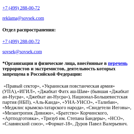
+7 (499) 288-00-72
reklama@sovsek.com
Отдел распространения:
+7 (499) 288-00-72
sovsek@sovsek.com
*Организации и физические лица, внесённные в
перечень
террористов и экстремистов, деятельность которых
запрещена в Российской Федерации:
«Правый сектор», «Украинская повстанческая армия»
(УПА),«ИГИЛ», «Джабхат Фатх аш-Шам» (бывшая «Джабхат
ан-Нусра», «Джебхат ан-Нусра»), Национал-Большевистская
партия (НБП), «Аль-Каида», «УНА-УНСО», «Талибан»,
«Меджлис крымско-татарского народа», «Свидетели Иеговы»,
«Мизантропик Дивижн», «Братство» Корчинского,
«Артподготовка», «Тризуб им. Степана Бандеры», «НСО»,
«Славянский союз», «Формат-18», Дуров Павел Валерьевич.