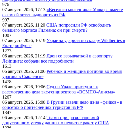
976
07 августа 2026, 17:13
«Веселого молочника» Уолкера вместе
с семьей хотят выдворить из РФ
997
07 августа 2026, 11:20
США попросили РФ освободить
бывшего морпеха Гилмана: он при смерти?
1007
07 августа 2026, 10:19
Украина ударила по складу Wildberries в
Екатеринбурге
1273
06 августа 2026, 21:19
Дрон со взрывчаткой в аэропорту
Лейпцига: собрали все подробности
1613
06 августа 2026, 21:06
Ребёнок и женщина погибли во время
урагана в Смоленске
1478
06 августа 2026, 19:06
Суд на Урале приступил к
рассмотрению дела экс-гендиректора «ВСМПО-Ависма»
1267
06 августа 2026, 15:08
В Грузии завели дело из-за «фейков» в
соцсетях о притеснениях туристов из РФ
1347
06 августа 2026, 12:14
Трамп пригрозил тюрьмой
допустившим утечку данных о нехватке ракет у США
1236