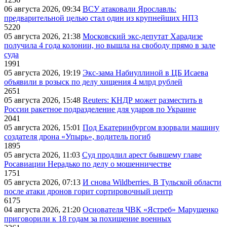
06 августа 2026, 09:34
ВСУ атаковали Ярославль:
предварительной целью стал один из крупнейших НПЗ
5220
05 августа 2026, 21:38
Московский экс-депутат Харадизе
получила 4 года колонии, но вышла на свободу прямо в зале
суда
1991
05 августа 2026, 19:19
Экс-зама Набиуллиной в ЦБ Исаева
объявили в розыск по делу хищения 4 млрд рублей
2651
05 августа 2026, 15:48
Reuters: КНДР может разместить в
России ракетное подразделение для ударов по Украине
2041
05 августа 2026, 15:01
Под Екатеринбургом взорвали машину
создателя дрона «Упырь», водитель погиб
1895
05 августа 2026, 11:03
Суд продлил арест бывшему главе
Росавиации Нерадько по делу о мошенничестве
1751
05 августа 2026, 07:13
И снова Wildberries. В Тульской области
после атаки дронов горит сортировочный центр
6175
04 августа 2026, 21:20
Основателя ЧВК «Ястреб» Марущенко
приговорили к 18 годам за похищение военных