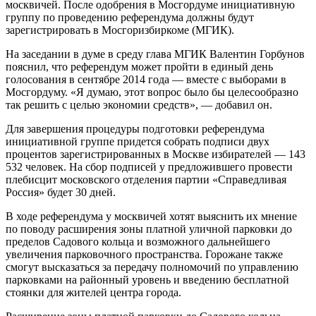
москвичей. После одобрения в Мосгордуме инициативную
группу по проведению референдума должны будут
зарегистрировать в Мосгоризбиркоме (МГИК).
На заседании в думе в среду глава МГИК Валентин Горбунов
пояснил, что референдум может пройти в единый день
голосования в сентябре 2014 года — вместе с выборами в
Мосгордуму. «Я думаю, этот вопрос было бы целесообразно
так решить с целью экономии средств», — добавил он.
Для завершения процедуры подготовки референдума
инициативной группе придется собрать подписи двух
процентов зарегистрированных в Москве избирателей — 143
532 человек. На сбор подписей у предложившего провести
плебисцит московского отделения партии «Справедливая
Россия» будет 30 дней.
В ходе референдума у москвичей хотят выяснить их мнение
по поводу расширения зоны платной уличной парковки до
пределов Садового кольца и возможного дальнейшего
увеличения парковочного пространства. Горожане также
смогут высказаться за передачу полномочий по управлению
парковками на районный уровень и введению бесплатной
стоянки для жителей центра города.