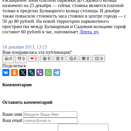
Расширение зоны платной парковки до Садового кольца
назначено на 25 декабря — сейчас стоянка является платной
только в пределах Бульварного кольца столицы. В декабре
также повысили стоимость часа стоянки в центре города — с
50 до 80 рублей. На новой территории парковочного
пространства между Бульварным и Садовым кольцами тариф
составит 60 рублей в час, напоминает
Лента. ру.
18 декабря 2013, 13:15
Вам понравилась эта публикация?
👍
0
👎
0
❤
0
😆
0
😡
0
🤔
0
🙈
0
🧘‍♀️
0
Поделиться
Комментарии
Оставить комментарий
Ваше имя
Ваш email