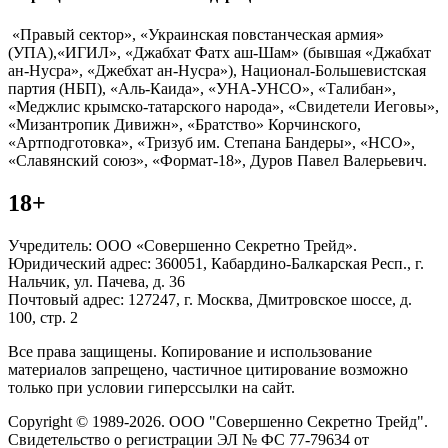
«Правый сектор», «Украинская повстанческая армия»
(УПА),«ИГИЛ», «Джабхат Фатх аш-Шам» (бывшая «Джабхат
ан-Нусра», «Джебхат ан-Нусра»), Национал-Большевистская
партия (НБП), «Аль-Каида», «УНА-УНСО», «Талибан»,
«Меджлис крымско-татарского народа», «Свидетели Иеговы»,
«Мизантропик Дивижн», «Братство» Корчинского,
«Артподготовка», «Тризуб им. Степана Бандеры», «НСО»,
«Славянский союз», «Формат-18», Дуров Павел Валерьевич.
18+
Учредитель: ООО «Совершенно Секретно Трейд».
Юридический адрес: 360051, Кабардино-Балкарская Респ., г.
Нальчик, ул. Пачева, д. 36
Почтовый адрес: 127247, г. Москва, Дмитровское шоссе, д.
100, стр. 2
Все права защищены. Копирование и использование
материалов запрещено, частичное цитирование возможно
только при условии гиперссылки на сайт.
Copyright © 1989-2026. ООО "Совершенно Секретно Трейд".
Свидетельство о регистрации ЭЛ № ФС 77-79634 от