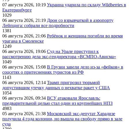
07 августа 2026, 10:19
Украина ударила по складу Wildberries в
Екатеринбурге
1029
06 августа 2026, 21:19
Дрон со взрывчаткой в аэропорту
Лейпцига: собрали все подробности
1381
06 августа 2026, 21:06
Ребёнок и женщина погибли во время
урагана в Смоленске
1249
06 августа 2026, 19:06
Суд на Урале приступил к
рассмотрению дела экс-гендиректора «ВСМПО-Ависма»
1049
06 августа 2026, 15:08
В Грузии завели дело из-за «фейков» в
соцсетях о притеснениях туристов из РФ
1143
06 августа 2026, 12:14
Трамп пригрозил тюрьмой
допустившим утечку данных о нехватке ракет у США
1054
06 августа 2026, 09:34
ВСУ атаковали Ярославль:
предварительной целью стал один из крупнейших НПЗ
4983
05 августа 2026, 21:38
Московский экс-депутат Харадизе
получила 4 года колонии, но вышла на свободу прямо в зале
суда