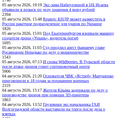
1790
05 августа 2026, 19:19
Экс-зама Набиуллиной в ЦБ Исаева
объявили в розыск по делу хищения 4 млрд рублей
2394
05 августа 2026, 15:48
Reuters: КНДР может разместить в
России ракетное подразделение для ударов по Украине
1826
05 августа 2026, 15:01
Под Екатеринбургом взорвали машину
создателя дрона «Упырь», водитель погиб
1695
05 августа 2026, 11:03
Суд продлил арест бывшему главе
Росавиации Нерадько по делу о мошенничестве
1543
05 августа 2026, 07:13
И снова Wildberries. В Тульской области
после атаки дронов горит сортировочный центр
5906
04 августа 2026, 21:20
Основателя ЧВК «Ястреб» Марущенко
приговорили к 18 годам за похищение военных
2119
04 августа 2026, 15:17
Жителя Крыма задержали по делу о
производстве дронов при помощи 3D‑принтера
1863
04 августа 2026, 13:52
Грузовики экс-начальника ГАИ
Волгоградской области выставили на торги после дела о
взятках