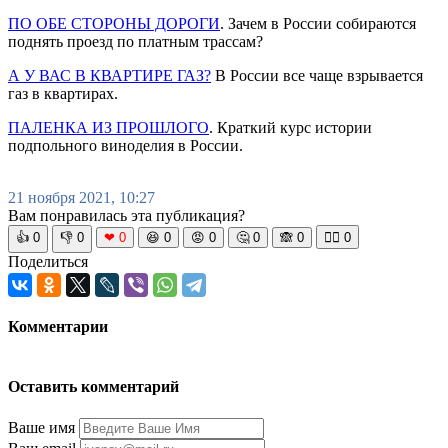
ПО ОБЕ СТОРОНЫ ДОРОГИ
. Зачем в России собираются
поднять проезд по платным трассам?
А У ВАС В КВАРТИРЕ ГАЗ?
В России все чаще взрывается
газ в квартирах.
ПАЛЕНКА ИЗ ПРОШЛОГО
. Краткий курс истории
подпольного виноделия в России.
21 ноября 2021, 10:27
Вам понравилась эта публикация?
👍
0
👎
0
❤
0
😆
0
😡
0
🤔
0
🙈
0
🧘‍♀️
0
Поделиться
Комментарии
Оставить комментарий
Ваше имя