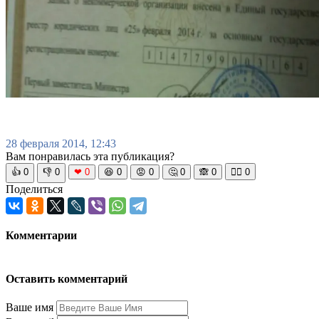
28 февраля 2014, 12:43
Вам понравилась эта публикация?
👍
0
👎
0
❤
0
😆
0
😡
0
🤔
0
🙈
0
🧘‍♀️
0
Поделиться
Комментарии
Оставить комментарий
Ваше имя