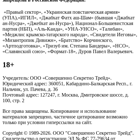
«Правый сектор», «Украинская повстанческая армия»
(УПА),«ИГИЛ», «Джабхат Фатх аш-Шам» (бывшая «Джабхат
ан-Нусра», «Джебхат ан-Нусра»), Национал-Большевистская
партия (НБП), «Аль-Каида», «УНА-УНСО», «Талибан»,
«Меджлис крымско-татарского народа», «Свидетели Иеговы»,
«Мизантропик Дивижн», «Братство» Корчинского,
«Артподготовка», «Тризуб им. Степана Бандеры», «НСО»,
«Славянский союз», «Формат-18», Дуров Павел Валерьевич.
18+
Учредитель: ООО «Совершенно Секретно Трейд».
Юридический адрес: 360051, Кабардино-Балкарская Респ., г.
Нальчик, ул. Пачева, д. 36
Почтовый адрес: 127247, г. Москва, Дмитровское шоссе, д.
100, стр. 2
Все права защищены. Копирование и использование
материалов запрещено, частичное цитирование возможно
только при условии гиперссылки на сайт.
Copyright © 1989-2026. ООО "Совершенно Секретно Трейд".
Свидетельство о регистрации ЭЛ № ФС 77-79634 от