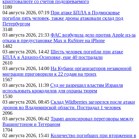
криптовалюте со счетов подозреваемого
1180
04 августа 2026, 07:19
При атаке БПЛА в Подмосковье
погибли пять человек, также дроны атаковали склад под
Петербургом
3148
03 августа 2026, 21:33
ФАС возбудила дело против Apple из-за
отказа в предустановке Max и RuStore на iPhone
1482
03 августа 2026, 14:42
Шесть человек погибли при атаке
БПЛА в Архипо-Осиповке, еще 40 пострадали
2610
03 августа 2026, 14:00
На Кубани организаторов незаконной
миграции приговорили к 22 годам на троих
1567
03 августа 2026, 11:39
Суд не разрешил властям Израиля
использовать крокодилов для охраны тюрем
1530
03 августа 2026, 08:45
Склад Wildberries загорелся после атаки
дронов во Владимирской области. Пострадал 1 человек
2096
03 августа 2026, 06:42
Трамп анонсировал переговоры между
Вашингтоном и Тегераном
1704
02 августа 2026, 15:41
Количество погибших при вторжении в