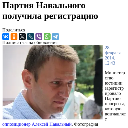
Партия Навального
получила регистрацию
Поделиться
Подписаться на обновления
28
февраля
2014,
12:43
Министер
ство
юстиции
зарегистр
ировало
Партию
прогресса,
которую
возглавляе
т
оппозиционер Алексей Навальный
. Фотография