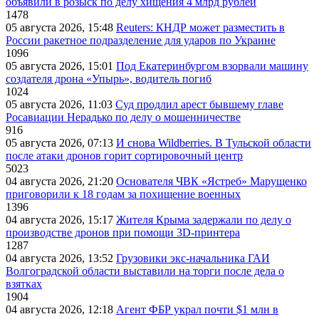
объявили в розыск по делу хищения 4 млрд рублей
1478
05 августа 2026, 15:48
Reuters: КНДР может разместить в
России ракетное подразделение для ударов по Украине
1096
05 августа 2026, 15:01
Под Екатеринбургом взорвали машину
создателя дрона «Упырь», водитель погиб
1024
05 августа 2026, 11:03
Суд продлил арест бывшему главе
Росавиации Нерадько по делу о мошенничестве
916
05 августа 2026, 07:13
И снова Wildberries. В Тульской области
после атаки дронов горит сортировочный центр
5023
04 августа 2026, 21:20
Основателя ЧВК «Ястреб» Марущенко
приговорили к 18 годам за похищение военных
1396
04 августа 2026, 15:17
Жителя Крыма задержали по делу о
производстве дронов при помощи 3D‑принтера
1287
04 августа 2026, 13:52
Грузовики экс-начальника ГАИ
Волгоградской области выставили на торги после дела о
взятках
1904
04 августа 2026, 12:18
Агент ФБР украл почти $1 млн в