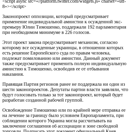
<script async src=«//platform.twitter.com/widgets.js» charset=«utf-
8»></script>
Законопроект оппозиции, который предусматривает
применение индивидуальной амнистии к осужденной экс-
премьеру Юлии Тимошенко, поддержали 192 парламентария
при необходимом минимуме в 226 голосов.
Этот проект закона предусматривает механизм, согласно
которому все осужденные украинцы, в отношении которых
есть решение Европейского суда по правам человека,
подлежат помилованию или амнистии. Данный документ
также предусматривает применить полную индивидуальную
амнистию к Тимошенко, освободив ее от отбывания
наказания.
Правящая Партия регионов ранее не поддержала ни один из
шести законопроектов. Депутаты партии власти заявляли, что
будут голосовать только за тот законопроект, который будет
разработан созданной рабочей группой.
Освобождение Тимошенко или по крайней мере отправка ее
на лечение за границу было условием Европарламента, при
соблюдении которого Украина могла рассчитывать на
заключение соглашения об ассоциации и зоне свободной
торговли. Подписать этот документ официальный Киев