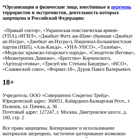
*Организации и физические лица, внесённные в
перечень
террористов и экстремистов, деятельность которых
запрещена в Российской Федерации:
«Правый сектор», «Украинская повстанческая армия»
(УПА),«ИГИЛ», «Джабхат Фатх аш-Шам» (бывшая «Джабхат
ан-Нусра», «Джебхат ан-Нусра»), Национал-Большевистская
партия (НБП), «Аль-Каида», «УНА-УНСО», «Талибан»,
«Меджлис крымско-татарского народа», «Свидетели Иеговы»,
«Мизантропик Дивижн», «Братство» Корчинского,
«Артподготовка», «Тризуб им. Степана Бандеры», «НСО»,
«Славянский союз», «Формат-18», Дуров Павел Валерьевич.
18+
Учредитель: ООО «Совершенно Секретно Трейд».
Юридический адрес: 360051, Кабардино-Балкарская Респ., г.
Нальчик, ул. Пачева, д. 36
Почтовый адрес: 127247, г. Москва, Дмитровское шоссе, д.
100, стр. 2
Все права защищены. Копирование и использование
материалов запрещено, частичное цитирование возможно