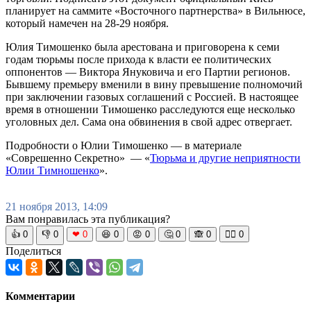
планирует на саммите «Восточного партнерства» в Вильнюсе,
который намечен на 28-29 ноября.
Юлия Тимошенко была арестована и приговорена к семи
годам тюрьмы после прихода к власти ее политических
оппонентов — Виктора Януковича и его Партии регионов.
Бывшему премьеру вменили в вину превышение полномочий
при заключении газовых соглашений с Россией. В настоящее
время в отношении Тимошенко расследуются еще несколько
уголовных дел. Сама она обвинения в свой адрес отвергает.
Подробности о Юлии Тимошенко — в материале
«Соврешенно Секретно» — «
Тюрьма и другие неприятности
Юлии Тимношенко
».
21 ноября 2013, 14:09
Вам понравилась эта публикация?
👍
0
👎
0
❤
0
😆
0
😡
0
🤔
0
🙈
0
🧘‍♀️
0
Поделиться
Комментарии