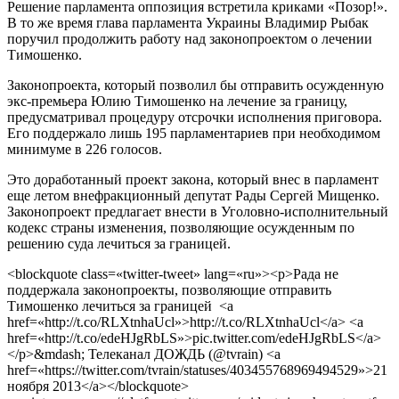
Решение парламента оппозиция встретила криками «Позор!».
В то же время глава парламента Украины Владимир Рыбак
поручил продолжить работу над законопроектом о лечении
Тимошенко.
Законопроекта, который позволил бы отправить осужденную
экс-премьера Юлию Тимошенко на лечение за границу,
предусматривал процедуру отсрочки исполнения приговора.
Его поддержало лишь 195 парламентариев при необходимом
минимуме в 226 голосов.
Это доработанный проект закона, который внес в парламент
еще летом внефракционный депутат Рады Сергей Мищенко.
Законопроект предлагает внести в Уголовно-исполнительный
кодекс страны изменения, позволяющие осужденным по
решению суда лечиться за границей.
<blockquote class=«twitter-tweet» lang=«ru»><p>Рада не
поддержала законопроекты, позволяющие отправить
Тимошенко лечиться за границей <a
href=«http://t.co/RLXtnhaUcl»>http://t.co/RLXtnhaUcl</a> <a
href=«http://t.co/edeHJgRbLS»>pic.twitter.com/edeHJgRbLS</a>
</p>&mdash; Телеканал ДОЖДЬ (@tvrain) <a
href=«https://twitter.com/tvrain/statuses/403455768969494529»>21
ноября 2013</a></blockquote>