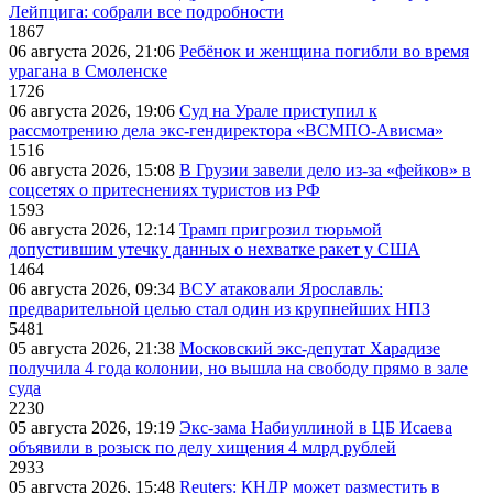
Лейпцига: собрали все подробности
1867
06 августа 2026, 21:06
Ребёнок и женщина погибли во время
урагана в Смоленске
1726
06 августа 2026, 19:06
Суд на Урале приступил к
рассмотрению дела экс-гендиректора «ВСМПО-Ависма»
1516
06 августа 2026, 15:08
В Грузии завели дело из-за «фейков» в
соцсетях о притеснениях туристов из РФ
1593
06 августа 2026, 12:14
Трамп пригрозил тюрьмой
допустившим утечку данных о нехватке ракет у США
1464
06 августа 2026, 09:34
ВСУ атаковали Ярославль:
предварительной целью стал один из крупнейших НПЗ
5481
05 августа 2026, 21:38
Московский экс-депутат Харадизе
получила 4 года колонии, но вышла на свободу прямо в зале
суда
2230
05 августа 2026, 19:19
Экс-зама Набиуллиной в ЦБ Исаева
объявили в розыск по делу хищения 4 млрд рублей
2933
05 августа 2026, 15:48
Reuters: КНДР может разместить в