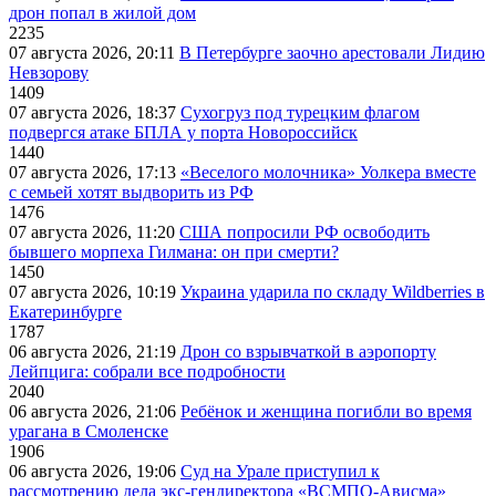
дрон попал в жилой дом
2235
07 августа 2026, 20:11
В Петербурге заочно арестовали Лидию
Невзорову
1409
07 августа 2026, 18:37
Сухогруз под турецким флагом
подвергся атаке БПЛА у порта Новороссийск
1440
07 августа 2026, 17:13
«Веселого молочника» Уолкера вместе
с семьей хотят выдворить из РФ
1476
07 августа 2026, 11:20
США попросили РФ освободить
бывшего морпеха Гилмана: он при смерти?
1450
07 августа 2026, 10:19
Украина ударила по складу Wildberries в
Екатеринбурге
1787
06 августа 2026, 21:19
Дрон со взрывчаткой в аэропорту
Лейпцига: собрали все подробности
2040
06 августа 2026, 21:06
Ребёнок и женщина погибли во время
урагана в Смоленске
1906
06 августа 2026, 19:06
Суд на Урале приступил к
рассмотрению дела экс-гендиректора «ВСМПО-Ависма»