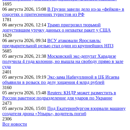
1695
06 августа 2026, 15:08
В Грузии завели дело из-за «фейков» в
соцсетях о притеснениях туристов из РФ
1781
06 августа 2026, 12:14
Трамп пригрозил тюрьмой
допустившим утечку данных о нехватке ракет у США
1629
06 августа 2026, 09:34
ВСУ атаковали Ярославль:
предварительной целью стал один из крупнейших НПЗ
5685
05 августа 2026, 21:38
Московский экс-депутат Харадизе
получила 4 года колонии, но вышла на свободу прямо в зале
суда
2401
05 августа 2026, 19:19
Экс-зама Набиуллиной в ЦБ Исаева
объявили в розыск по делу хищения 4 млрд рублей
3160
05 августа 2026, 15:48
Reuters: КНДР может разместить в
России ракетное подразделение для ударов по Украине
2473
05 августа 2026, 15:01
Под Екатеринбургом взорвали машину
создателя дрона «Упырь», водитель погиб
2306
Все новости