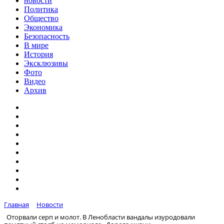
новости
Политика
Общество
Экономика
Безопасность
В мире
История
Эксклюзивы
Фото
Видео
Архив
Главная
Новости
Оторвали серп и молот. В Ленобласти вандалы изуродовали