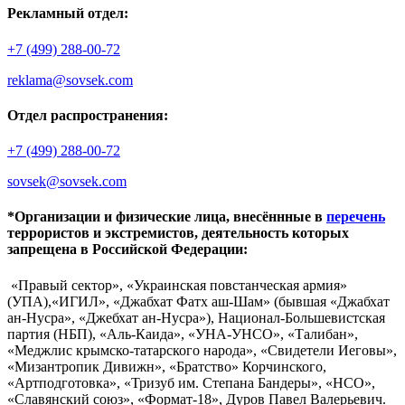
Рекламный отдел:
+7 (499) 288-00-72
reklama@sovsek.com
Отдел распространения:
+7 (499) 288-00-72
sovsek@sovsek.com
*Организации и физические лица, внесённные в
перечень
террористов и экстремистов, деятельность которых
запрещена в Российской Федерации:
«Правый сектор», «Украинская повстанческая армия»
(УПА),«ИГИЛ», «Джабхат Фатх аш-Шам» (бывшая «Джабхат
ан-Нусра», «Джебхат ан-Нусра»), Национал-Большевистская
партия (НБП), «Аль-Каида», «УНА-УНСО», «Талибан»,
«Меджлис крымско-татарского народа», «Свидетели Иеговы»,
«Мизантропик Дивижн», «Братство» Корчинского,
«Артподготовка», «Тризуб им. Степана Бандеры», «НСО»,
«Славянский союз», «Формат-18», Дуров Павел Валерьевич.