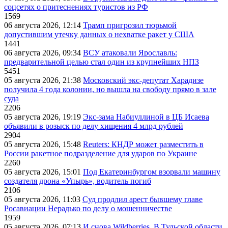
соцсетях о притеснениях туристов из РФ
1569
06 августа 2026, 12:14
Трамп пригрозил тюрьмой
допустившим утечку данных о нехватке ракет у США
1441
06 августа 2026, 09:34
ВСУ атаковали Ярославль:
предварительной целью стал один из крупнейших НПЗ
5451
05 августа 2026, 21:38
Московский экс-депутат Харадизе
получила 4 года колонии, но вышла на свободу прямо в зале
суда
2206
05 августа 2026, 19:19
Экс-зама Набиуллиной в ЦБ Исаева
объявили в розыск по делу хищения 4 млрд рублей
2904
05 августа 2026, 15:48
Reuters: КНДР может разместить в
России ракетное подразделение для ударов по Украине
2260
05 августа 2026, 15:01
Под Екатеринбургом взорвали машину
создателя дрона «Упырь», водитель погиб
2106
05 августа 2026, 11:03
Суд продлил арест бывшему главе
Росавиации Нерадько по делу о мошенничестве
1959
05 августа 2026, 07:13
И снова Wildberries. В Тульской области