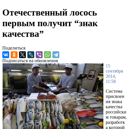
Отечественный лосось
первым получит “знак
качества”
Поделиться
Подписаться на обновления
15
сентября
2014,
11:58
Система
присвоен
ия знака
качества
российски
м товарам,
разработк
а которой