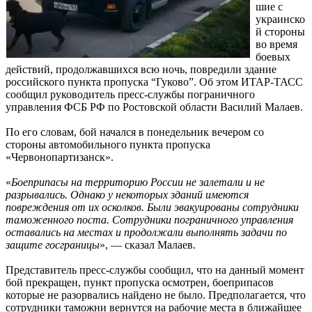
шие с
украинско
й стороны
во время
боевых
действий, продолжавшихся всю ночь, повредили здание
российского пункта пропуска “Гуково”. Об этом ИТАР-ТАСС
сообщил руководитель пресс-службы пограничного
управления ФСБ РФ по Ростовской области Василий Малаев.
По его словам, бой начался в понедельник вечером со
стороны автомобильного пункта пропуска
«Червонопартизанск».
«
Боеприпасы на территорию России не залетали и не
разрывались. Однако у некоторых зданий имеются
повреждения от их осколков. Были эвакуированы сотрудники
таможенного поста. Сотрудники пограничного управления
оставались на местах и продолжали выполнять задачи по
защите госграницы
», — сказал Малаев.
Представитель пресс-службы сообщил, что на данный момент
бой прекращен, пункт пропуска осмотрен, боеприпасов
которые не разорвались найдено не было. Предполагается, что
сотрудники таможни вернутся на рабочие места в ближайшее