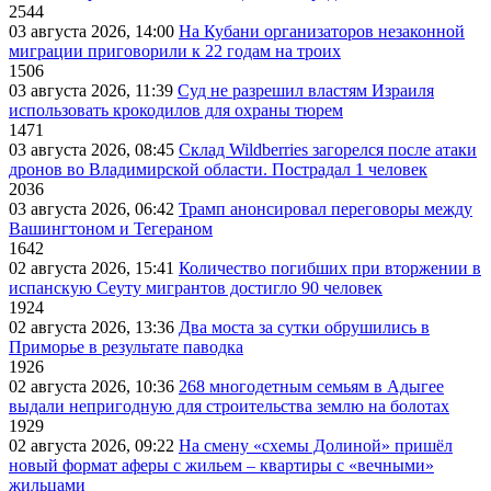
2544
03 августа 2026, 14:00
На Кубани организаторов незаконной
миграции приговорили к 22 годам на троих
1506
03 августа 2026, 11:39
Суд не разрешил властям Израиля
использовать крокодилов для охраны тюрем
1471
03 августа 2026, 08:45
Склад Wildberries загорелся после атаки
дронов во Владимирской области. Пострадал 1 человек
2036
03 августа 2026, 06:42
Трамп анонсировал переговоры между
Вашингтоном и Тегераном
1642
02 августа 2026, 15:41
Количество погибших при вторжении в
испанскую Сеуту мигрантов достигло 90 человек
1924
02 августа 2026, 13:36
Два моста за сутки обрушились в
Приморье в результате паводка
1926
02 августа 2026, 10:36
268 многодетным семьям в Адыгее
выдали непригодную для строительства землю на болотах
1929
02 августа 2026, 09:22
На смену «схемы Долиной» пришёл
новый формат аферы с жильем – квартиры с «вечными»
жильцами