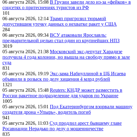
06 августа 2026, 15:08
В Грузии завели дело из-за «фейков» в
соцсетях о притеснениях туристов из РФ
101
06 августа 2026, 12:14
Трамп пригрозил тюрьмой
допустившим утечку данных о нехватке ракет у США
284
06 августа 2026, 09:34
ВСУ атаковали Ярославль:
предварительной целью стал один из крупнейших НПЗ
3019
05 августа 2026, 21:38
Московский экс-депутат Харадизе
получила 4 года колонии, но вышла на свободу прямо в зале
суда
831
05 августа 2026, 19:19
Экс-зама Набиуллиной в ЦБ Исаева
объявили в розыск по делу хищения 4 млрд рублей
1321
05 августа 2026, 15:48
Reuters: КНДР может разместить в
России ракетное подразделение для ударов по Украине
1005
05 августа 2026, 15:01
Под Екатеринбургом взорвали машину
создателя дрона «Упырь», водитель погиб
941
05 августа 2026, 11:03
Суд продлил арест бывшему главе
Росавиации Нерадько по делу о мошенничестве
835