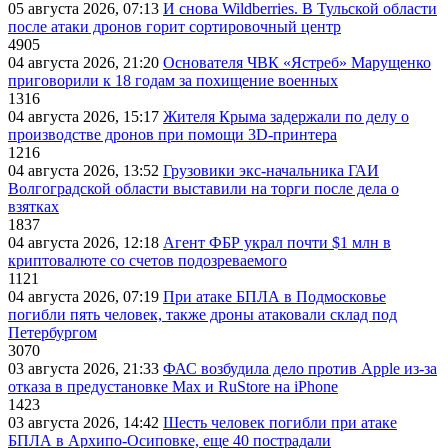
05 августа 2026, 07:13
И снова Wildberries. В Тульской области
после атаки дронов горит сортировочный центр
4905
04 августа 2026, 21:20
Основателя ЧВК «Ястреб» Марущенко
приговорили к 18 годам за похищение военных
1316
04 августа 2026, 15:17
Жителя Крыма задержали по делу о
производстве дронов при помощи 3D‑принтера
1216
04 августа 2026, 13:52
Грузовики экс-начальника ГАИ
Волгоградской области выставили на торги после дела о
взятках
1837
04 августа 2026, 12:18
Агент ФБР украл почти $1 млн в
криптовалюте со счетов подозреваемого
1121
04 августа 2026, 07:19
При атаке БПЛА в Подмосковье
погибли пять человек, также дроны атаковали склад под
Петербургом
3070
03 августа 2026, 21:33
ФАС возбудила дело против Apple из-за
отказа в предустановке Max и RuStore на iPhone
1423
03 августа 2026, 14:42
Шесть человек погибли при атаке
БПЛА в Архипо-Осиповке, еще 40 пострадали