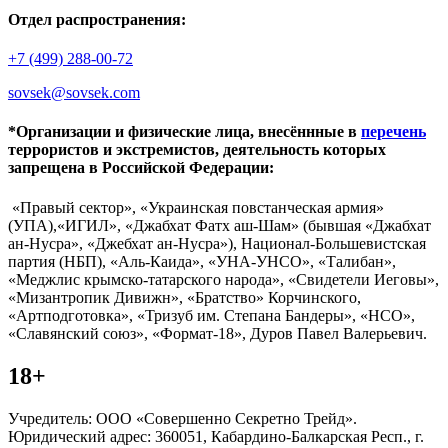
Отдел распространения:
+7 (499) 288-00-72
sovsek@sovsek.com
*Организации и физические лица, внесённные в
перечень
террористов и экстремистов, деятельность которых
запрещена в Российской Федерации:
«Правый сектор», «Украинская повстанческая армия»
(УПА),«ИГИЛ», «Джабхат Фатх аш-Шам» (бывшая «Джабхат
ан-Нусра», «Джебхат ан-Нусра»), Национал-Большевистская
партия (НБП), «Аль-Каида», «УНА-УНСО», «Талибан»,
«Меджлис крымско-татарского народа», «Свидетели Иеговы»,
«Мизантропик Дивижн», «Братство» Корчинского,
«Артподготовка», «Тризуб им. Степана Бандеры», «НСО»,
«Славянский союз», «Формат-18», Дуров Павел Валерьевич.
18+
Учредитель: ООО «Совершенно Секретно Трейд».
Юридический адрес: 360051, Кабардино-Балкарская Респ., г.