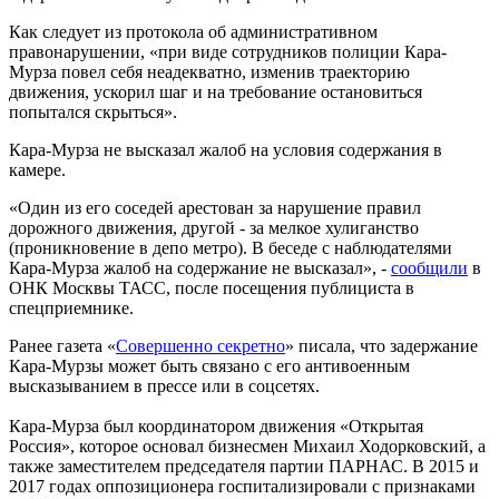
Как следует из протокола об административном
правонарушении, «при виде сотрудников полиции Кара-
Мурза повел себя неадекватно, изменив траекторию
движения, ускорил шаг и на требование остановиться
попытался скрыться».
Кара-Мурза не высказал жалоб на условия содержания в
камере.
«Один из его соседей арестован за нарушение правил
дорожного движения, другой - за мелкое хулиганство
(проникновение в депо метро). В беседе с наблюдателями
Кара-Мурза жалоб на содержание не высказал», -
сообщили
в
ОНК Москвы ТАСС, после посещения публициста в
спецприемнике.
Ранее газета «
Совершенно секретно
» писала, что задержание
Кара-Мурзы может быть связано с его антивоенным
высказыванием в прессе или в соцсетях.
Кара-Мурза был координатором движения «Открытая
Россия», которое основал бизнесмен Михаил Ходорковский, а
также заместителем председателя партии ПАРНАС. В 2015 и
2017 годах оппозиционера госпитализировали с признаками