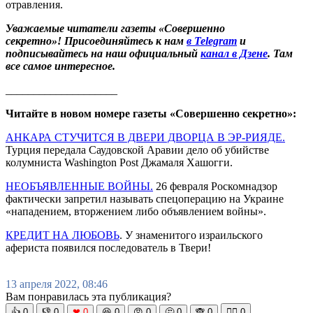
отравления.
Уважаемые читатели газеты «Совершенно
секретно»! Присоединяйтесь к нам
в Telegram
и
подписывайтесь на наш официальный
канал в Дзене
. Там
все самое интересное.
____________________
Читайте в новом номере газеты «Совершенно секретно»:
АНКАРА СТУЧИТСЯ В ДВЕРИ ДВОРЦА В ЭР-РИЯДЕ.
Турция передала Саудовской Аравии дело об убийстве
колумниста Washington Post Джамаля Хашогги.
НЕОБЪЯВЛЕННЫЕ ВОЙНЫ.
26 февраля Роскомнадзор
фактически запретил называть спецоперацию на Украине
«нападением, вторжением либо объявлением войны».
КРЕДИТ НА ЛЮБОВЬ
. У знаменитого израильского
афериста появился последователь в Твери!
13 апреля 2022, 08:46
Вам понравилась эта публикация?
👍
0
👎
0
❤
0
😆
0
😡
0
🤔
0
🙈
0
🧘‍♀️
0