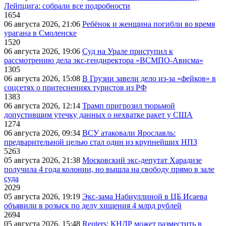
Лейпцига: собрали все подробности
1654
06 августа 2026, 21:06
Ребёнок и женщина погибли во время
урагана в Смоленске
1520
06 августа 2026, 19:06
Суд на Урале приступил к
рассмотрению дела экс-гендиректора «ВСМПО-Ависма»
1305
06 августа 2026, 15:08
В Грузии завели дело из-за «фейков» в
соцсетях о притеснениях туристов из РФ
1383
06 августа 2026, 12:14
Трамп пригрозил тюрьмой
допустившим утечку данных о нехватке ракет у США
1274
06 августа 2026, 09:34
ВСУ атаковали Ярославль:
предварительной целью стал один из крупнейших НПЗ
5263
05 августа 2026, 21:38
Московский экс-депутат Харадизе
получила 4 года колонии, но вышла на свободу прямо в зале
суда
2029
05 августа 2026, 19:19
Экс-зама Набиуллиной в ЦБ Исаева
объявили в розыск по делу хищения 4 млрд рублей
2694
05 августа 2026, 15:48
Reuters: КНДР может разместить в