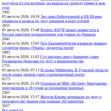
получила 4 года колонии, но вышла на свободу прямо в зале
суда
1991
05 августа 2026, 19:19
Экс-зама Набиуллиной в ЦБ Исаева
объявили в розыск по делу хищения 4 млрд рублей
2651
05 августа 2026, 15:48
Reuters: КНДР может разместить в
России ракетное подразделение для ударов по Украине
2041
05 августа 2026, 15:01
Под Екатеринбургом взорвали машину
создателя дрона «Упырь», водитель погиб
1895
05 августа 2026, 11:03
Суд продлил арест бывшему главе
Росавиации Нерадько по делу о мошенничестве
1751
05 августа 2026, 07:13
И снова Wildberries. В Тульской области
после атаки дронов горит сортировочный центр
6175
04 августа 2026, 21:20
Основателя ЧВК «Ястреб» Марущенко
приговорили к 18 годам за похищение военных
2361
04 августа 2026, 15:17
Жителя Крыма задержали по делу о
производстве дронов при помощи 3D‑принтера
2057
Все новости