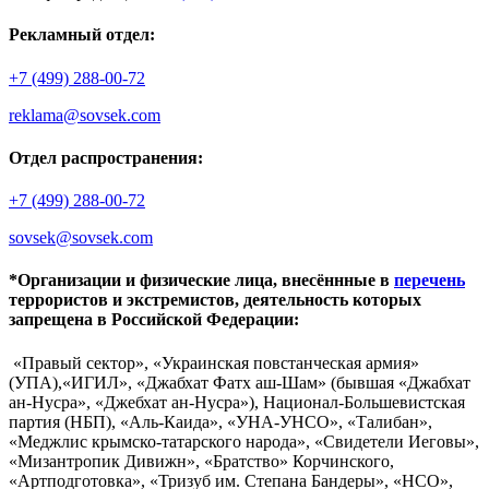
Рекламный отдел:
+7 (499) 288-00-72
reklama@sovsek.com
Отдел распространения:
+7 (499) 288-00-72
sovsek@sovsek.com
*Организации и физические лица, внесённные в
перечень
террористов и экстремистов, деятельность которых
запрещена в Российской Федерации:
«Правый сектор», «Украинская повстанческая армия»
(УПА),«ИГИЛ», «Джабхат Фатх аш-Шам» (бывшая «Джабхат
ан-Нусра», «Джебхат ан-Нусра»), Национал-Большевистская
партия (НБП), «Аль-Каида», «УНА-УНСО», «Талибан»,
«Меджлис крымско-татарского народа», «Свидетели Иеговы»,
«Мизантропик Дивижн», «Братство» Корчинского,
«Артподготовка», «Тризуб им. Степана Бандеры», «НСО»,