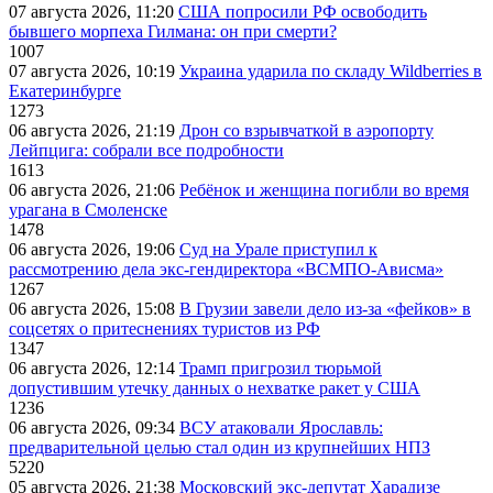
07 августа 2026, 11:20
США попросили РФ освободить
бывшего морпеха Гилмана: он при смерти?
1007
07 августа 2026, 10:19
Украина ударила по складу Wildberries в
Екатеринбурге
1273
06 августа 2026, 21:19
Дрон со взрывчаткой в аэропорту
Лейпцига: собрали все подробности
1613
06 августа 2026, 21:06
Ребёнок и женщина погибли во время
урагана в Смоленске
1478
06 августа 2026, 19:06
Суд на Урале приступил к
рассмотрению дела экс-гендиректора «ВСМПО-Ависма»
1267
06 августа 2026, 15:08
В Грузии завели дело из-за «фейков» в
соцсетях о притеснениях туристов из РФ
1347
06 августа 2026, 12:14
Трамп пригрозил тюрьмой
допустившим утечку данных о нехватке ракет у США
1236
06 августа 2026, 09:34
ВСУ атаковали Ярославль:
предварительной целью стал один из крупнейших НПЗ
5220
05 августа 2026, 21:38
Московский экс-депутат Харадизе