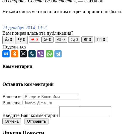
со стороны Совета Безопасности
», — сказал он.
Никаких документов по итогам встречи принято не было.
23 декабря 2014, 13:21
Вам понравилась эта публикация?
👍
0
👎
0
❤
0
😆
0
😡
0
🤔
0
🙈
0
🧘‍♀️
0
Поделиться
Комментарии
Оставить комментарий
Ваше имя
Ваш email
Введите Ваш комментарий
Отмена
Отправить
Другие Новости