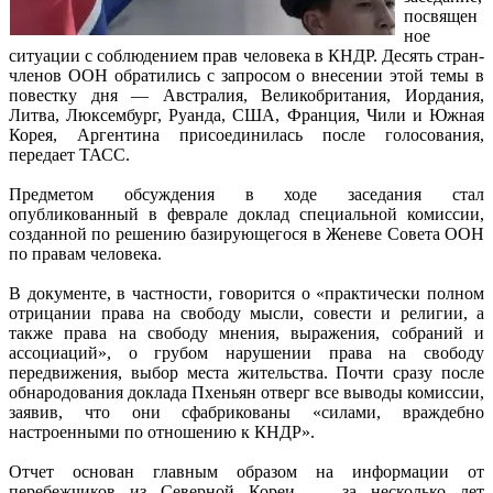
посвящен
ное
ситуации с соблюдением прав человека в КНДР. Десять стран-
членов ООН обратились с запросом о внесении этой темы в
повестку дня — Австралия, Великобритания, Иордания,
Литва, Люксембург, Руанда, США, Франция, Чили и Южная
Корея, Аргентина присоединилась после голосования,
передает ТАСС.
Предметом обсуждения в ходе заседания стал
опубликованный в феврале доклад специальной комиссии,
созданной по решению базирующегося в Женеве Совета ООН
по правам человека.
В документе, в частности, говорится о «практически полном
отрицании права на свободу мысли, совести и религии, а
также права на свободу мнения, выражения, собраний и
ассоциаций», о грубом нарушении права на свободу
передвижения, выбор места жительства. Почти сразу после
обнародования доклада Пхеньян отверг все выводы комиссии,
заявив, что они сфабрикованы «силами, враждебно
настроенными по отношению к КНДР».
Отчет основан главным образом на информации от
перебежчиков из Северной Кореи — за несколько лет