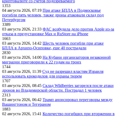
криптовалюте со счетов подозреваемого
1353
04 августа 2026, 07:19
При атаке БПЛА в Подмосковье
погибли пять человек, также дроны атаковали склад под
Петербургом
3389
03 августа 2026, 21:33
ФАС возбудила дело против Apple из-за
отказа в предустановке Max и RuStore на iPhone
1663
03 августа 2026, 14:42
Шесть человек погибли при атаке
БПЛА в Архипо-Осиповке, еще 40 пострадали
2830
03 августа 2026, 14:00
На Кубани организаторов незаконной
миграции приговорили к 22 годам на троих
1744
03 августа 2026, 11:39
Суд не разрешил властям Израиля
использовать крокодилов для охраны тюрем
1707
03 августа 2026, 08:45
Склад Wildberries загорелся после атаки
дронов во Владимирской области. Пострадал 1 человек
2313
03 августа 2026, 06:42
Трамп анонсировал переговоры между
Вашингтоном и Тегераном
1883
02 августа 2026, 15:41
Количество погибших при вторжении в