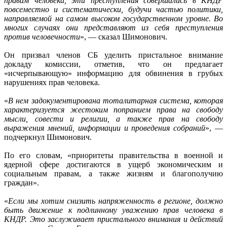
правам человека, эти преступления совершались в КНДР
повсеместно и систематически, будучи частью политики,
направляемой на самом высоком государственном уровне. Во
многих случаях они представляют из себя преступления
против человечности
», — сказал Шимонович.
Он призвал членов СБ уделить пристальное внимание
докладу комиссии, отметив, что он предлагает
«исчерпывающую» информацию для обвинения в грубых
нарушениях прав человека.
«
В нем задокументирована тоталитарная система, которая
характеризуется жестоким попранием права на свободу
мысли, совести и религии, а также прав на свободу
выражения мнений, информации и проведения собраний
», —
подчеркнул Шимонович.
По его словам, «приоритеты правительства в военной и
ядерной сфере достигаются в ущерб экономическим и
социальным правам, а также жизням и благополучию
граждан».
«
Если мы хотим снизить напряженность в регионе, должно
быть движение к подлинному уважению прав человека в
КНДР. Это заслуживает пристального внимания и действий