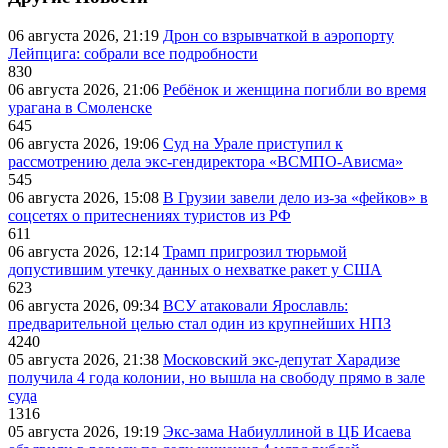
06 августа 2026, 21:19
Дрон со взрывчаткой в аэропорту
Лейпцига: собрали все подробности
830
06 августа 2026, 21:06
Ребёнок и женщина погибли во время
урагана в Смоленске
645
06 августа 2026, 19:06
Суд на Урале приступил к
рассмотрению дела экс-гендиректора «ВСМПО-Ависма»
545
06 августа 2026, 15:08
В Грузии завели дело из-за «фейков» в
соцсетях о притеснениях туристов из РФ
611
06 августа 2026, 12:14
Трамп пригрозил тюрьмой
допустившим утечку данных о нехватке ракет у США
623
06 августа 2026, 09:34
ВСУ атаковали Ярославль:
предварительной целью стал один из крупнейших НПЗ
4240
05 августа 2026, 21:38
Московский экс-депутат Харадизе
получила 4 года колонии, но вышла на свободу прямо в зале
суда
1316
05 августа 2026, 19:19
Экс-зама Набиуллиной в ЦБ Исаева