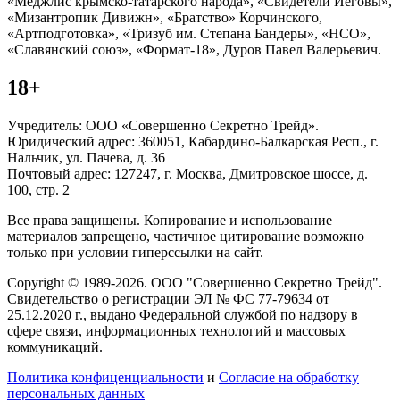
«Меджлис крымско-татарского народа», «Свидетели Иеговы»,
«Мизантропик Дивижн», «Братство» Корчинского,
«Артподготовка», «Тризуб им. Степана Бандеры», «НСО»,
«Славянский союз», «Формат-18», Дуров Павел Валерьевич.
18+
Учредитель: ООО «Совершенно Секретно Трейд».
Юридический адрес: 360051, Кабардино-Балкарская Респ., г.
Нальчик, ул. Пачева, д. 36
Почтовый адрес: 127247, г. Москва, Дмитровское шоссе, д.
100, стр. 2
Все права защищены. Копирование и использование
материалов запрещено, частичное цитирование возможно
только при условии гиперссылки на сайт.
Copyright © 1989-2026. ООО "Совершенно Секретно Трейд".
Свидетельство о регистрации ЭЛ № ФС 77-79634 от
25.12.2020 г., выдано Федеральной службой по надзору в
сфере связи, информационных технологий и массовых
коммуникаций.
Политика конфиценциальности
и
Согласие на обработку
персональных данных