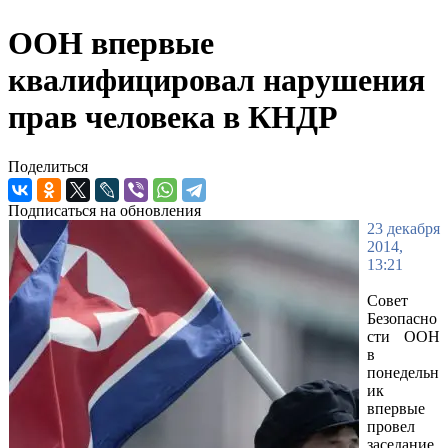
ООН впервые
квалифицировал нарушения
прав человека в КНДР
Поделиться
Подписаться на обновления
23 декабря
2014,
13:21
Совет
Безопасно
сти ООН
в
понедельн
ик
впервые
провел
заседание,