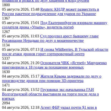
объявили в розыск по делу хищения 4 млрд рублей
1800
05 августа 2026, 15:48
Reuters: КНДР может разместить в
России ракетное подразделение для ударов по Украине
1367
05 августа 2026, 15:01
Под Екатеринбургом взорвали машину
создателя дрона «Упырь», водитель погиб
1267
05 августа 2026, 11:03
Суд продлил арест бывшему главе
Росавиации Нерадько по делу о мошенничестве
1134
05 августа 2026, 07:13
И снова Wildberries. В Тульской области
после атаки дронов горит сортировочный центр
5337
04 августа 2026, 21:20
Основателя ЧВК «Ястреб» Марущенко
приговорили к 18 годам за похищение военных
1630
04 августа 2026, 15:17
Жителя Крыма задержали по делу о
производстве дронов при помощи 3D‑принтера
1471
04 августа 2026, 13:52
Грузовики экс-начальника ГАИ
Волгоградской области выставили на торги после дела о
взятках
2094
04 августа 2026, 12:18
Агент ФБР украл почти $1 млн в