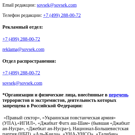
Email редакции:
sovsek@sovsek.com
Телефон редакции:
+7 (499) 288-00-72
Рекламный отдел:
+7 (499) 288-00-72
reklama@sovsek.com
Отдел распространения:
+7 (499) 288-00-72
sovsek@sovsek.com
*Организации и физические лица, внесённные в
перечень
террористов и экстремистов, деятельность которых
запрещена в Российской Федерации:
«Правый сектор», «Украинская повстанческая армия»
(УПА),«ИГИЛ», «Джабхат Фатх аш-Шам» (бывшая «Джабхат
ан-Нусра», «Джебхат ан-Нусра»), Национал-Большевистская
партия (НБП), «Аль-Каида», «УНА-УНСО», «Талибан»,