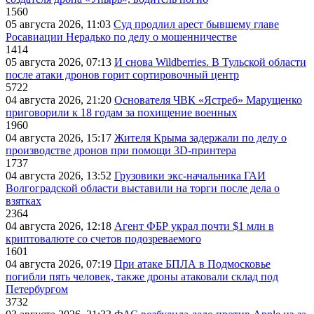
1560
05 августа 2026, 11:03
Суд продлил арест бывшему главе
Росавиации Нерадько по делу о мошенничестве
1414
05 августа 2026, 07:13
И снова Wildberries. В Тульской области
после атаки дронов горит сортировочный центр
5722
04 августа 2026, 21:20
Основателя ЧВК «Ястреб» Марущенко
приговорили к 18 годам за похищение военных
1960
04 августа 2026, 15:17
Жителя Крыма задержали по делу о
производстве дронов при помощи 3D‑принтера
1737
04 августа 2026, 13:52
Грузовики экс-начальника ГАИ
Волгоградской области выставили на торги после дела о
взятках
2364
04 августа 2026, 12:18
Агент ФБР украл почти $1 млн в
криптовалюте со счетов подозреваемого
1601
04 августа 2026, 07:19
При атаке БПЛА в Подмосковье
погибли пять человек, также дроны атаковали склад под
Петербургом
3732