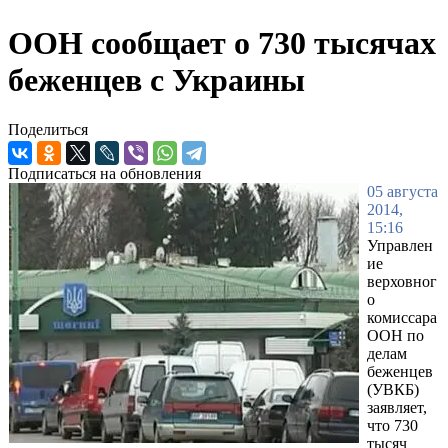
ООН сообщает о 730 тысячах
беженцев с Украины
Поделиться
Подписаться на обновления
05 августа
2014,
15:16
Управлен
ие
верховног
о
комиссара
ООН по
делам
беженцев
(УВКБ)
заявляет,
что 730
тысяч