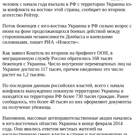
человек с начала года въехали в РФ с территории Украины из-
за конфликта на востоке этой страны, сообщает во вторник
агентство Рейтер.
Поток беженцев с юго-востока Украины в РФ сильно возрос с
июня на фоне продолжающихся боевых действий между
сторонниками независимости Донбасса и киевскими
силовиками, пишет РИА «Новости».
Как заявил Коштель во вторник на брифинге ООН, в
миграционную службу России обратились 168 тысяч
беженцев с Украины. Число внутренне перемещенных лиц на
Украине достигло 117 тысяч, причем ежедневно это число
растет на 1,2 тысячи.
По последним данным российских властей, всего с начала
конфликта вынужденно покинули территорию Украины и
находятся на территории РФ более 730 тысяч граждан. Ранее
сообщалось, что более 48 тысяч из них оформляют документы
на получение убежища.
Напомним, массовые антиправительственные акции начались
в юго-восточных областях Украины в конце февраля 2014
года. Они явились ответом местных жителей на
насильственную смену власти в стране и последовавшую за