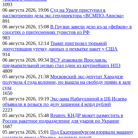
1093
06 августа 2026, 19:06
Суд на Урале приступил к
рассмотрению дела экс-гендиректора «ВСМПО-Ависма»
891
06 августа 2026, 15:08
В Грузии завели дело из-за «фейков» в
соцсетях о притеснениях туристов из РФ
983
06 августа 2026, 12:14
Трамп пригрозил тюрьмой
допустившим утечку данных о нехватке ракет у США
914
06 августа 2026, 09:34
ВСУ атаковали Ярославль:
предварительной целью стал один из крупнейших НПЗ
4809
05 августа 2026, 21:38
Московский экс-депутат Харадизе
получила 4 года колонии, но вышла на свободу прямо в зале
суда
1650
05 августа 2026, 19:19
Экс-зама Набиуллиной в ЦБ Исаева
объявили в розыск по делу хищения 4 млрд рублей
2223
05 августа 2026, 15:48
Reuters: КНДР может разместить в
России ракетное подразделение для ударов по Украине
1687
05 августа 2026, 15:01
Под Екатеринбургом взорвали машину
создателя дрона «Упырь», водитель погиб