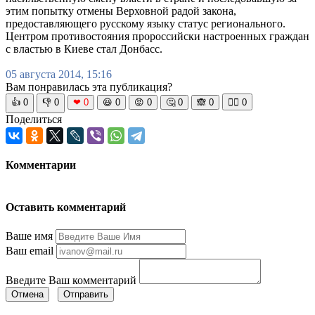
этим попытку отмены Верховной радой закона,
предоставляющего русскому языку статус регионального.
Центром противостояния пророссийски настроенных граждан
с властью в Киеве стал Донбасс.
05 августа 2014, 15:16
Вам понравилась эта публикация?
👍
0
👎
0
❤
0
😆
0
😡
0
🤔
0
🙈
0
🧘‍♀️
0
Поделиться
Комментарии
Оставить комментарий
Ваше имя
Ваш email
Введите Ваш комментарий
Отмена
Отправить