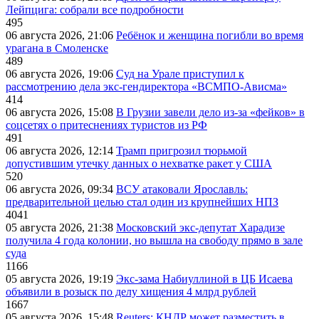
Лейпцига: собрали все подробности
495
06 августа 2026, 21:06
Ребёнок и женщина погибли во время
урагана в Смоленске
489
06 августа 2026, 19:06
Суд на Урале приступил к
рассмотрению дела экс-гендиректора «ВСМПО-Ависма»
414
06 августа 2026, 15:08
В Грузии завели дело из-за «фейков» в
соцсетях о притеснениях туристов из РФ
491
06 августа 2026, 12:14
Трамп пригрозил тюрьмой
допустившим утечку данных о нехватке ракет у США
520
06 августа 2026, 09:34
ВСУ атаковали Ярославль:
предварительной целью стал один из крупнейших НПЗ
4041
05 августа 2026, 21:38
Московский экс-депутат Харадизе
получила 4 года колонии, но вышла на свободу прямо в зале
суда
1166
05 августа 2026, 19:19
Экс-зама Набиуллиной в ЦБ Исаева
объявили в розыск по делу хищения 4 млрд рублей
1667
05 августа 2026, 15:48
Reuters: КНДР может разместить в