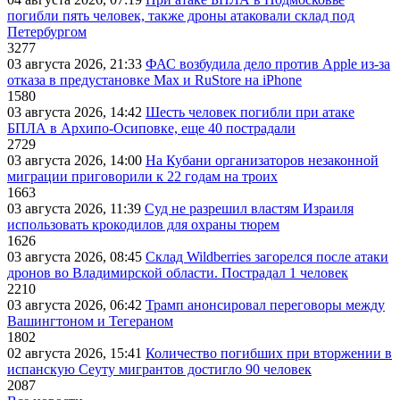
погибли пять человек, также дроны атаковали склад под
Петербургом
3277
03 августа 2026, 21:33
ФАС возбудила дело против Apple из-за
отказа в предустановке Max и RuStore на iPhone
1580
03 августа 2026, 14:42
Шесть человек погибли при атаке
БПЛА в Архипо-Осиповке, еще 40 пострадали
2729
03 августа 2026, 14:00
На Кубани организаторов незаконной
миграции приговорили к 22 годам на троих
1663
03 августа 2026, 11:39
Суд не разрешил властям Израиля
использовать крокодилов для охраны тюрем
1626
03 августа 2026, 08:45
Склад Wildberries загорелся после атаки
дронов во Владимирской области. Пострадал 1 человек
2210
03 августа 2026, 06:42
Трамп анонсировал переговоры между
Вашингтоном и Тегераном
1802
02 августа 2026, 15:41
Количество погибших при вторжении в
испанскую Сеуту мигрантов достигло 90 человек
2087