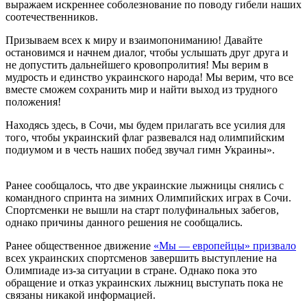
выражаем искреннее соболезнование по поводу гибели наших
соотечественников.
Призываем всех к миру и взаимопониманию! Давайте
остановимся и начнем диалог, чтобы услышать друг друга и
не допустить дальнейшего кровопролития! Мы верим в
мудрость и единство украинского народа! Мы верим, что все
вместе сможем сохранить мир и найти выход из трудного
положения!
Находясь здесь, в Сочи, мы будем прилагать все усилия для
того, чтобы украинский флаг развевался над олимпийским
подиумом и в честь наших побед звучал гимн Украины».
Ранее сообщалось, что две украинские лыжницы снялись с
командного спринта на зимних Олимпийских играх в Сочи.
Спортсменки не вышли на старт полуфинальных забегов,
однако причины данного решения не сообщались.
Ранее общественное движение
«Мы — европейцы» призвало
всех украинских спортсменов завершить выступление на
Олимпиаде из-за ситуации в стране. Однако пока это
обращение и отказ украинских лыжниц выступать пока не
связаны никакой информацией.