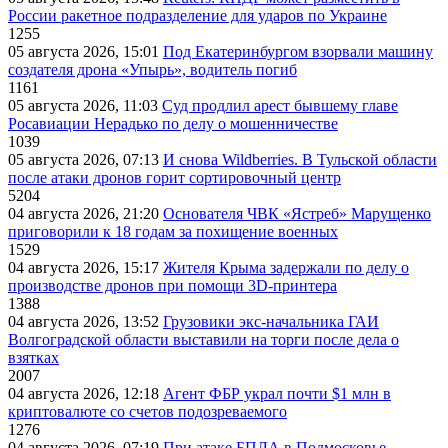
России ракетное подразделение для ударов по Украине
1255
05 августа 2026, 15:01
Под Екатеринбургом взорвали машину
создателя дрона «Упырь», водитель погиб
1161
05 августа 2026, 11:03
Суд продлил арест бывшему главе
Росавиации Нерадько по делу о мошенничестве
1039
05 августа 2026, 07:13
И снова Wildberries. В Тульской области
после атаки дронов горит сортировочный центр
5204
04 августа 2026, 21:20
Основателя ЧВК «Ястреб» Марущенко
приговорили к 18 годам за похищение военных
1529
04 августа 2026, 15:17
Жителя Крыма задержали по делу о
производстве дронов при помощи 3D‑принтера
1388
04 августа 2026, 13:52
Грузовики экс-начальника ГАИ
Волгоградской области выставили на торги после дела о
взятках
2007
04 августа 2026, 12:18
Агент ФБР украл почти $1 млн в
криптовалюте со счетов подозреваемого
1276
04 августа 2026, 07:19
При атаке БПЛА в Подмосковье