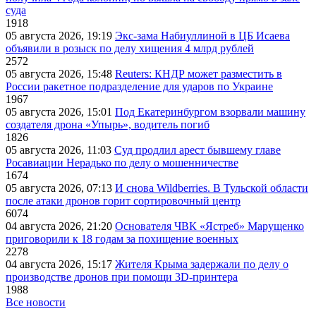
суда
1918
05 августа 2026, 19:19
Экс-зама Набиуллиной в ЦБ Исаева
объявили в розыск по делу хищения 4 млрд рублей
2572
05 августа 2026, 15:48
Reuters: КНДР может разместить в
России ракетное подразделение для ударов по Украине
1967
05 августа 2026, 15:01
Под Екатеринбургом взорвали машину
создателя дрона «Упырь», водитель погиб
1826
05 августа 2026, 11:03
Суд продлил арест бывшему главе
Росавиации Нерадько по делу о мошенничестве
1674
05 августа 2026, 07:13
И снова Wildberries. В Тульской области
после атаки дронов горит сортировочный центр
6074
04 августа 2026, 21:20
Основателя ЧВК «Ястреб» Марущенко
приговорили к 18 годам за похищение военных
2278
04 августа 2026, 15:17
Жителя Крыма задержали по делу о
производстве дронов при помощи 3D‑принтера
1988
Все новости