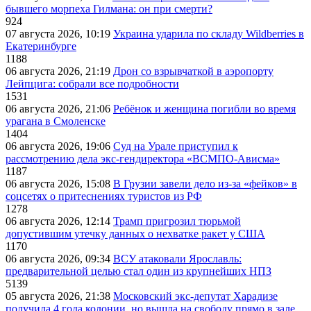
бывшего морпеха Гилмана: он при смерти?
924
07 августа 2026, 10:19
Украина ударила по складу Wildberries в
Екатеринбурге
1188
06 августа 2026, 21:19
Дрон со взрывчаткой в аэропорту
Лейпцига: собрали все подробности
1531
06 августа 2026, 21:06
Ребёнок и женщина погибли во время
урагана в Смоленске
1404
06 августа 2026, 19:06
Суд на Урале приступил к
рассмотрению дела экс-гендиректора «ВСМПО-Ависма»
1187
06 августа 2026, 15:08
В Грузии завели дело из-за «фейков» в
соцсетях о притеснениях туристов из РФ
1278
06 августа 2026, 12:14
Трамп пригрозил тюрьмой
допустившим утечку данных о нехватке ракет у США
1170
06 августа 2026, 09:34
ВСУ атаковали Ярославль:
предварительной целью стал один из крупнейших НПЗ
5139
05 августа 2026, 21:38
Московский экс-депутат Харадизе
получила 4 года колонии, но вышла на свободу прямо в зале