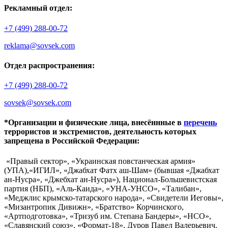
Рекламный отдел:
+7 (499) 288-00-72
reklama@sovsek.com
Отдел распространения:
+7 (499) 288-00-72
sovsek@sovsek.com
*Организации и физические лица, внесённные в
перечень
террористов и экстремистов, деятельность которых
запрещена в Российской Федерации:
«Правый сектор», «Украинская повстанческая армия»
(УПА),«ИГИЛ», «Джабхат Фатх аш-Шам» (бывшая «Джабхат
ан-Нусра», «Джебхат ан-Нусра»), Национал-Большевистская
партия (НБП), «Аль-Каида», «УНА-УНСО», «Талибан»,
«Меджлис крымско-татарского народа», «Свидетели Иеговы»,
«Мизантропик Дивижн», «Братство» Корчинского,
«Артподготовка», «Тризуб им. Степана Бандеры», «НСО»,
«Славянский союз», «Формат-18», Дуров Павел Валерьевич.