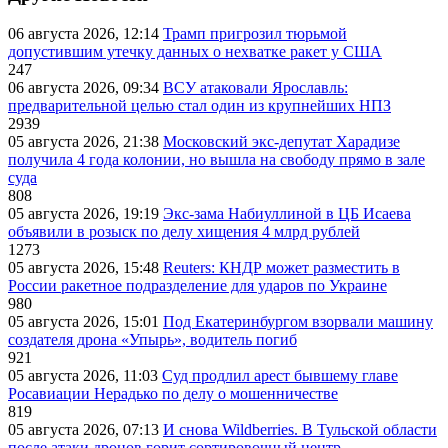
06 августа 2026, 12:14
Трамп пригрозил тюрьмой
допустившим утечку данных о нехватке ракет у США
247
06 августа 2026, 09:34
ВСУ атаковали Ярославль:
предварительной целью стал один из крупнейших НПЗ
2939
05 августа 2026, 21:38
Московский экс-депутат Харадизе
получила 4 года колонии, но вышла на свободу прямо в зале
суда
808
05 августа 2026, 19:19
Экс-зама Набиуллиной в ЦБ Исаева
объявили в розыск по делу хищения 4 млрд рублей
1273
05 августа 2026, 15:48
Reuters: КНДР может разместить в
России ракетное подразделение для ударов по Украине
980
05 августа 2026, 15:01
Под Екатеринбургом взорвали машину
создателя дрона «Упырь», водитель погиб
921
05 августа 2026, 11:03
Суд продлил арест бывшему главе
Росавиации Нерадько по делу о мошенничестве
819
05 августа 2026, 07:13
И снова Wildberries. В Тульской области
после атаки дронов горит сортировочный центр