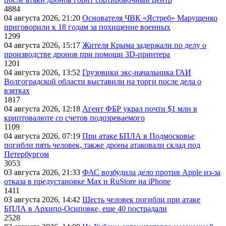
4884
04 августа 2026, 21:20
Основателя ЧВК «Ястреб» Марущенко
приговорили к 18 годам за похищение военных
1299
04 августа 2026, 15:17
Жителя Крыма задержали по делу о
производстве дронов при помощи 3D‑принтера
1201
04 августа 2026, 13:52
Грузовики экс-начальника ГАИ
Волгоградской области выставили на торги после дела о
взятках
1817
04 августа 2026, 12:18
Агент ФБР украл почти $1 млн в
криптовалюте со счетов подозреваемого
1109
04 августа 2026, 07:19
При атаке БПЛА в Подмосковье
погибли пять человек, также дроны атаковали склад под
Петербургом
3053
03 августа 2026, 21:33
ФАС возбудила дело против Apple из-за
отказа в предустановке Max и RuStore на iPhone
1411
03 августа 2026, 14:42
Шесть человек погибли при атаке
БПЛА в Архипо-Осиповке, еще 40 пострадали
2528