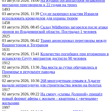
03 августа 2026, 14:00
На Кубани организаторов незаконной
миграции приговорили к 22 годам на троих
1493
03 августа 2026, 11:39
Суд не разрешил властям Израиля
использовать крокодилов для охраны тюрем
1458
03 августа 2026, 08:45
Склад Wildberries загорелся после атаки
дронов во Владимирской области. Пострадал 1 человек
2025
03 августа 2026, 06:42
Трамп анонсировал переговоры между
Вашингтоном и Тегераном
1631
02 августа 2026, 15:41
Количество погибших при вторжении в
испанскую Сеуту мигрантов достигло 90 человек
1912
02 августа 2026, 13:36
Два моста за сутки обрушились в
Приморье в результате паводка
1913
02 августа 2026, 10:36
268 многодетным семьям в Адыгее
выдали непригодную для строительства землю на болотах
1917
02 августа 2026, 09:22
На смену «схемы Долиной» пришёл
новый формат аферы с жильем – квартиры с «вечными»
жильцами
1997