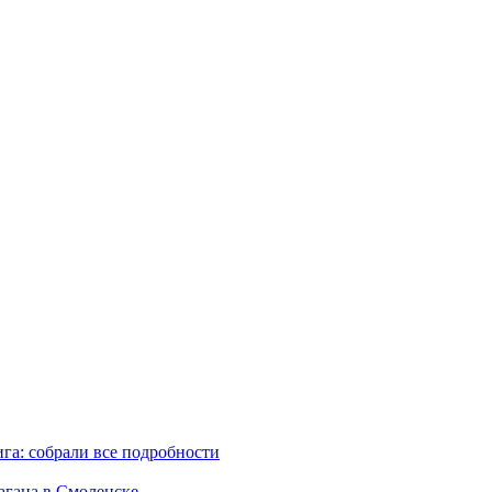
га: собрали все подробности
агана в Смоленске