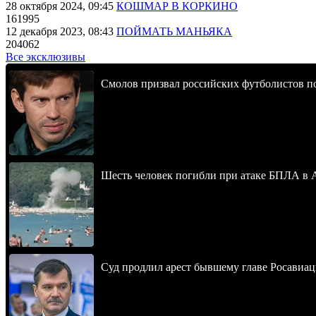
28 октября 2024, 09:45
КОШМАР В КОРКИНО
161995
12 декабря 2023, 08:43
ПОЙМАТЬ МАНЬЯКА
204062
Все эксклюзивы
Смолов призвал российских футболистов п
Шесть человек погибли при атаке БПЛА в 
Суд продлил арест бывшему главе Росавиац