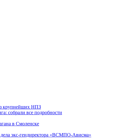
 из крупнейших НПЗ
га: собрали все подробности
агана в Смоленске
ю дела экс-гендиректора «ВСМПО-Ависма»