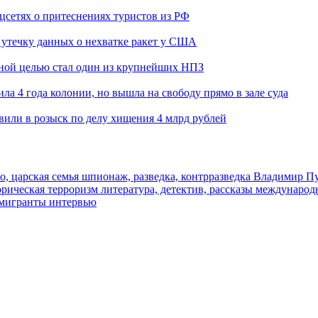
оцсетях о притеснениях туристов из РФ
утечку данных о нехватке ракет у США
ьной целью стал один из крупнейших НПЗ
ла 4 года колонии, но вышла на свободу прямо в зале суда
вили в розыск по делу хищения 4 млрд рублей
о, царская семья
шпионаж, разведка, контрразведка
Владимир П
торическая
терроризм
литература, детектив, рассказы
международ
 мигранты
интервью