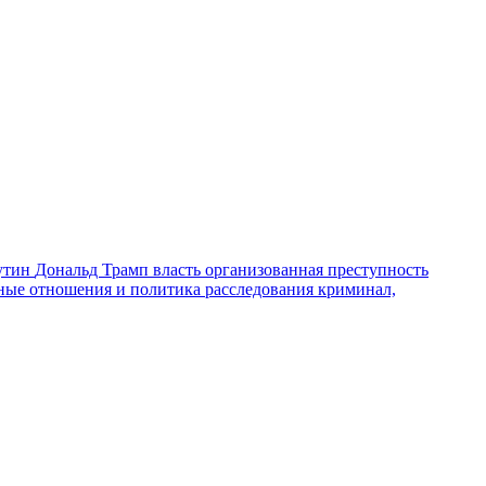
утин
Дональд Трамп
власть
организованная преступность
ные отношения и политика
расследования
криминал,