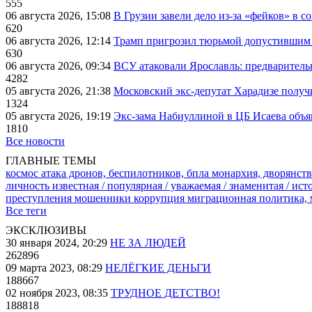
555
06 августа 2026, 15:08
В Грузии завели дело из-за «фейков» в с
620
06 августа 2026, 12:14
Трамп пригрозил тюрьмой допустившим 
630
06 августа 2026, 09:34
ВСУ атаковали Ярославль: предварител
4282
05 августа 2026, 21:38
Московский экс-депутат Харадизе получи
1324
05 августа 2026, 19:19
Экс-зама Набиуллиной в ЦБ Исаева объя
1810
Все новости
ГЛАВНЫЕ ТЕМЫ
космос
атака дронов, беспилотников, бпла
монархия, дворянств
личность известная / популярная / уважаемая / знаменитая / ис
преступления
мошенники
коррупция
миграционная политика,
Все теги
ЭКСКЛЮЗИВЫ
30 января 2024, 20:29
НЕ ЗА ЛЮДЕЙ
262896
09 марта 2023, 08:29
НЕЛЁГКИЕ ДЕНЬГИ
188667
02 ноября 2023, 08:35
ТРУДНОЕ ДЕТСТВО!
188818