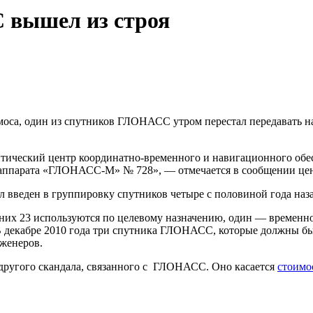
 вышел из строя
оса, один из спутников ГЛОНАСС утром перестал передавать н
еский центр координатно-временного и навигационного обес
о аппарата «ГЛОНАСС-М» № 728», — отмечается в сообщении цен
ыл введен в группировку спутников четыре с половиной года наз
 них 23 используются по целевому назначению, один — временно
 В декабре 2010 года три спутника ГЛОНАСС, которые должны б
нженеров.
другого скандала, связанного с ГЛОНАСС. Оно касается
стоимо