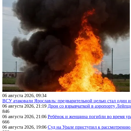
06 августа 2026, 09:34
ВСУ атаковали Ярославль: предварительной целью стал один
06 августа 2026, 21:19
Дрон со взрывчаткой в аэропорту Лейпци
846
06 августа 2026, 21:06
Ребёнок и женщина погибли во время ур
666
06 августа 2026, 19:06
Суд на Урале приступил к рассмотрени