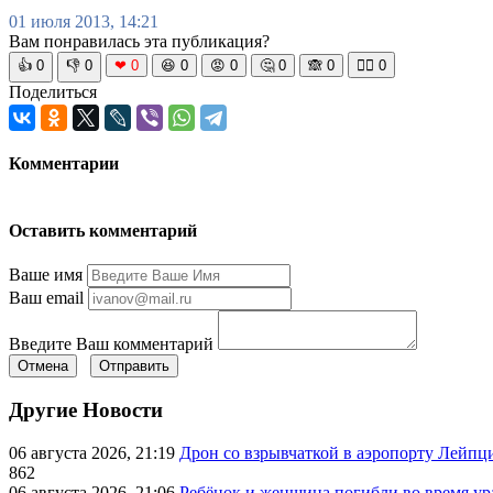
01 июля 2013, 14:21
Вам понравилась эта публикация?
👍
0
👎
0
❤
0
😆
0
😡
0
🤔
0
🙈
0
🧘‍♀️
0
Поделиться
Комментарии
Оставить комментарий
Ваше имя
Ваш email
Введите Ваш комментарий
Отмена
Отправить
Другие Новости
06 августа 2026, 21:19
Дрон со взрывчаткой в аэропорту Лейпци
862
06 августа 2026, 21:06
Ребёнок и женщина погибли во время ур