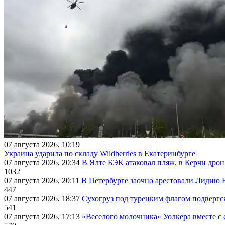
07 августа 2026, 10:19
Украина ударила по складу Wildberries в Екатеринбурге
07 августа 2026, 20:34
В Ялте БЭК атаковал пляж, в Керчи дрон
1032
07 августа 2026, 20:11
В Петербурге заочно арестовали Лидию 
447
07 августа 2026, 18:37
Сухогруз под турецким флагом подвергс
541
07 августа 2026, 17:13
«Веселого молочника» Уолкера вместе с 