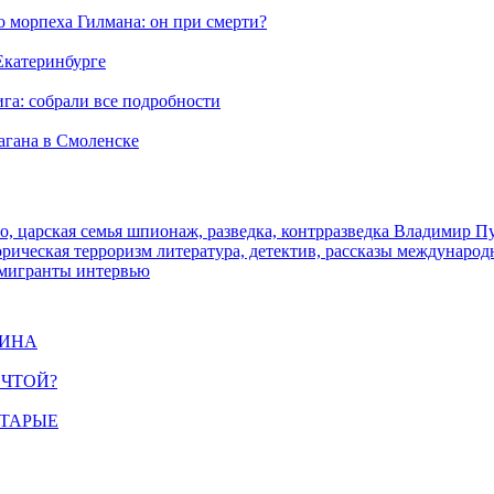
морпеха Гилмана: он при смерти?
 Екатеринбурге
га: собрали все подробности
агана в Смоленске
о, царская семья
шпионаж, разведка, контрразведка
Владимир П
торическая
терроризм
литература, детектив, рассказы
международ
 мигранты
интервью
ЩИНА
ЕЧТОЙ?
СТАРЫЕ