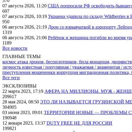
570
07 августа 2026, 11:20
США попросили РФ освободить бывшего 
697
07 августа 2026, 10:19
Украина ударила по складу Wildberries в
950
06 августа 2026, 21:19
Дрон со взрывчаткой в аэропорту Лейпци
1319
06 августа 2026, 21:06
Ребёнок и женщина погибли во время ур
1189
Все новости
ГЛАВНЫЕ ТЕМЫ
космос
атака дронов, беспилотников, бпла
монархия, дворянств
личность известная / популярная / уважаемая / знаменитая / ис
преступления
мошенники
коррупция
миграционная политика,
Все теги
ЭКСКЛЮЗИВЫ
22 марта 2023, 17:19
АФЕРА НА МИЛЛИОНЫ. МУЖ - ЖЕН
209617
28 мая 2024, 08:50
ЭТО ЛИ НАЗЫВАЕТСЯ ГРУЗИНСКОЙ М
304905
03 июня 2023, 09:01
ТЕРРИТОРИИ НОВЫЕ — ПРОБЛЕМЫ 
190948
12 января 2023, 13:37
DUTY FREE НЕ ДЛЯ РОССИИ
199821