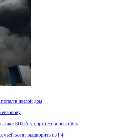
 попал в жилой дом
Невзорову
я атаке БПЛА у порта Новороссийск
семьей хотят выдворить из РФ