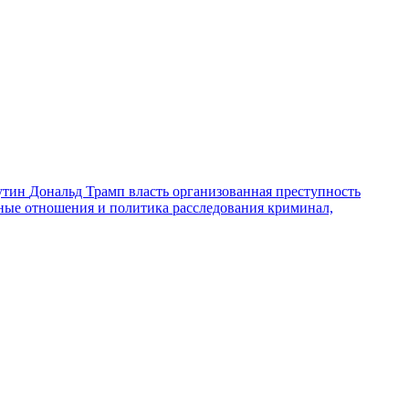
утин
Дональд Трамп
власть
организованная преступность
ные отношения и политика
расследования
криминал,