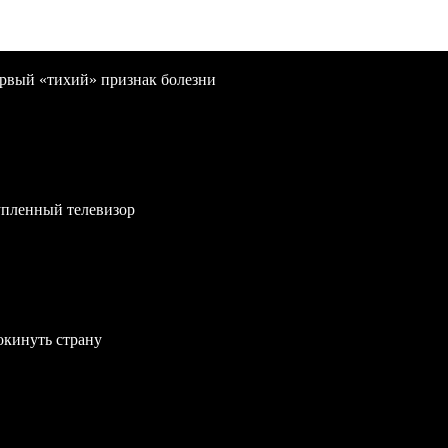
первый «тихий» признак болезни
упленный телевизор
окинуть страну