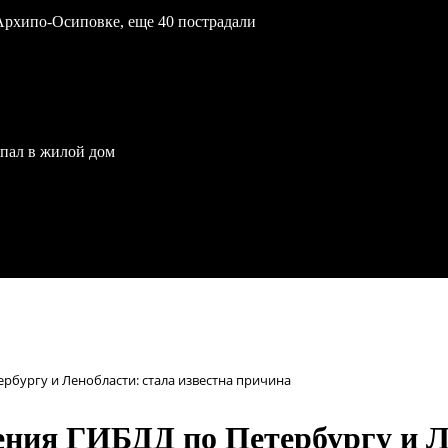
Архипо-Осиповке, еще 40 пострадали
опал в жилой дом
рбургу и Ленобласти: стала известна причина
ния ГИБДД по Петербургу и Ле