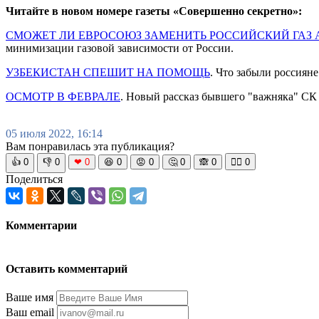
Читайте в новом номере газеты «Совершенно секретно»:
СМОЖЕТ ЛИ ЕВРОСОЮЗ ЗАМЕНИТЬ РОССИЙСКИЙ ГАЗ
минимизации газовой зависимости от России.
УЗБЕКИСТАН СПЕШИТ НА ПОМОЩЬ
. Что забыли россияне
ОСМОТР В ФЕВРАЛЕ
. Новый рассказ бывшего "важняка" СК
05 июля 2022, 16:14
Вам понравилась эта публикация?
👍
0
👎
0
❤
0
😆
0
😡
0
🤔
0
🙈
0
🧘‍♀️
0
Поделиться
Комментарии
Оставить комментарий
Ваше имя
Ваш email