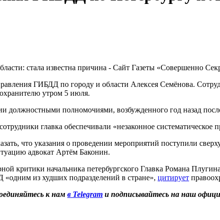
управления ГИБДД по городу и области Алексея Семёнова. Сотру
охранителю утром 5 июля.
ении должностными полномочиями, возбужденного год назад по
 сотрудники главка обеспечивали «незаконное систематическое 
казать, что указания о проведении мероприятий поступили сверх
итуацию адвокат Артём Баконин.
рной критики начальника петербургского Главка Романа Плугина 
 «одним из худших подразделений в стране»,
цитирует
правоохр
оединяйтесь к нам
в Telegram
и подписывайтесь на наш офиц