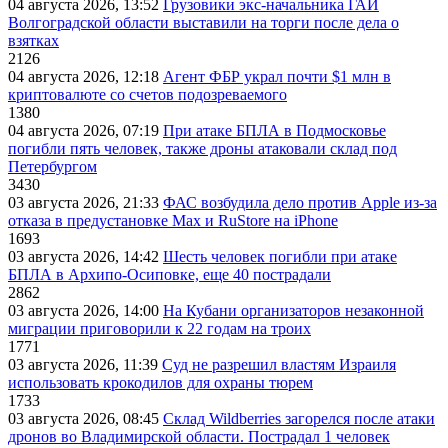
04 августа 2026, 13:52
Грузовики экс-начальника ГАИ
Волгоградской области выставили на торги после дела о
взятках
2126
04 августа 2026, 12:18
Агент ФБР украл почти $1 млн в
криптовалюте со счетов подозреваемого
1380
04 августа 2026, 07:19
При атаке БПЛА в Подмосковье
погибли пять человек, также дроны атаковали склад под
Петербургом
3430
03 августа 2026, 21:33
ФАС возбудила дело против Apple из-за
отказа в предустановке Max и RuStore на iPhone
1693
03 августа 2026, 14:42
Шесть человек погибли при атаке
БПЛА в Архипо-Осиповке, еще 40 пострадали
2862
03 августа 2026, 14:00
На Кубани организаторов незаконной
миграции приговорили к 22 годам на троих
1771
03 августа 2026, 11:39
Суд не разрешил властям Израиля
использовать крокодилов для охраны тюрем
1733
03 августа 2026, 08:45
Склад Wildberries загорелся после атаки
дронов во Владимирской области. Пострадал 1 человек