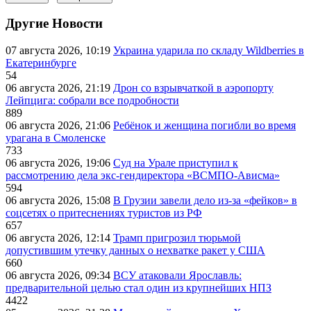
Другие Новости
07 августа 2026, 10:19
Украина ударила по складу Wildberries в
Екатеринбурге
54
06 августа 2026, 21:19
Дрон со взрывчаткой в аэропорту
Лейпцига: собрали все подробности
889
06 августа 2026, 21:06
Ребёнок и женщина погибли во время
урагана в Смоленске
733
06 августа 2026, 19:06
Суд на Урале приступил к
рассмотрению дела экс-гендиректора «ВСМПО-Ависма»
594
06 августа 2026, 15:08
В Грузии завели дело из-за «фейков» в
соцсетях о притеснениях туристов из РФ
657
06 августа 2026, 12:14
Трамп пригрозил тюрьмой
допустившим утечку данных о нехватке ракет у США
660
06 августа 2026, 09:34
ВСУ атаковали Ярославль:
предварительной целью стал один из крупнейших НПЗ
4422