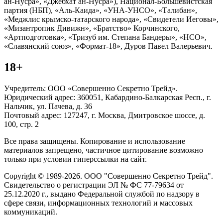
ан-Нусра», «Джебхат ан-Нусра»), Национал-Большевистская
партия (НБП), «Аль-Каида», «УНА-УНСО», «Талибан»,
«Меджлис крымско-татарского народа», «Свидетели Иеговы»,
«Мизантропик Дивижн», «Братство» Корчинского,
«Артподготовка», «Тризуб им. Степана Бандеры», «НСО»,
«Славянский союз», «Формат-18», Дуров Павел Валерьевич.
18+
Учредитель: ООО «Совершенно Секретно Трейд».
Юридический адрес: 360051, Кабардино-Балкарская Респ., г.
Нальчик, ул. Пачева, д. 36
Почтовый адрес: 127247, г. Москва, Дмитровское шоссе, д.
100, стр. 2
Все права защищены. Копирование и использование
материалов запрещено, частичное цитирование возможно
только при условии гиперссылки на сайт.
Copyright © 1989-2026. ООО "Совершенно Секретно Трейд".
Свидетельство о регистрации ЭЛ № ФС 77-79634 от
25.12.2020 г., выдано Федеральной службой по надзору в
сфере связи, информационных технологий и массовых
коммуникаций.