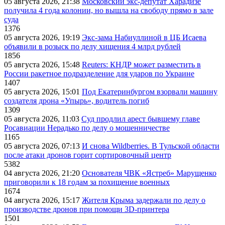
05 августа 2026, 21:38
Московский экс-депутат Харадизе
получила 4 года колонии, но вышла на свободу прямо в зале
суда
1376
05 августа 2026, 19:19
Экс-зама Набиуллиной в ЦБ Исаева
объявили в розыск по делу хищения 4 млрд рублей
1856
05 августа 2026, 15:48
Reuters: КНДР может разместить в
России ракетное подразделение для ударов по Украине
1407
05 августа 2026, 15:01
Под Екатеринбургом взорвали машину
создателя дрона «Упырь», водитель погиб
1309
05 августа 2026, 11:03
Суд продлил арест бывшему главе
Росавиации Нерадько по делу о мошенничестве
1165
05 августа 2026, 07:13
И снова Wildberries. В Тульской области
после атаки дронов горит сортировочный центр
5382
04 августа 2026, 21:20
Основателя ЧВК «Ястреб» Марущенко
приговорили к 18 годам за похищение военных
1674
04 августа 2026, 15:17
Жителя Крыма задержали по делу о
производстве дронов при помощи 3D‑принтера
1501