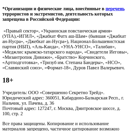
*Организации и физические лица, внесённные в
перечень
террористов и экстремистов, деятельность которых
запрещена в Российской Федерации:
«Правый сектор», «Украинская повстанческая армия»
(УПА),«ИГИЛ», «Джабхат Фатх аш-Шам» (бывшая «Джабхат
ан-Нусра», «Джебхат ан-Нусра»), Национал-Большевистская
партия (НБП), «Аль-Каида», «УНА-УНСО», «Талибан»,
«Меджлис крымско-татарского народа», «Свидетели Иеговы»,
«Мизантропик Дивижн», «Братство» Корчинского,
«Артподготовка», «Тризуб им. Степана Бандеры», «НСО»,
«Славянский союз», «Формат-18», Дуров Павел Валерьевич.
18+
Учредитель: ООО «Совершенно Секретно Трейд».
Юридический адрес: 360051, Кабардино-Балкарская Респ., г.
Нальчик, ул. Пачева, д. 36
Почтовый адрес: 127247, г. Москва, Дмитровское шоссе, д.
100, стр. 2
Все права защищены. Копирование и использование
материалов запрещено, частичное цитирование возможно