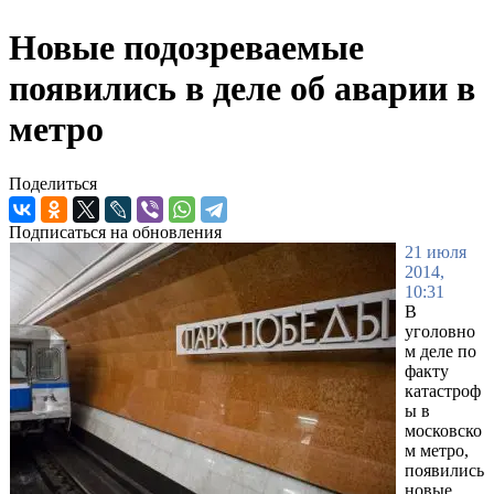
Новые подозреваемые
появились в деле об аварии в
метро
Поделиться
Подписаться на обновления
21 июля
2014,
10:31
В
уголовно
м деле по
факту
катастроф
ы в
московско
м метро,
появились
новые