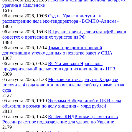
урагана в Смоленске
1616
06 августа 2026, 19:06
Суд на Урале приступил к
рассмотрению дела экс-гендиректора «ВСМПО-Ависма»
1405
06 августа 2026, 15:08
В Грузии завели дело из-за «фейков» в
соцсетях о притеснениях туристов из РФ
1488
06 августа 2026, 12:14
Трамп пригрозил тюрьмой
допустившим утечку данных о нехватке ракет у США
1367
06 августа 2026, 09:34
ВСУ атаковали Ярославль:
предварительной целью стал один из крупнейших НПЗ
5369
05 августа 2026, 21:38
Московский экс-депутат Харадизе
получила 4 года колонии, но вышла на свободу прямо в зале
суда
2127
05 августа 2026, 19:19
Экс-зама Набиуллиной в ЦБ Исаева
объявили в розыск по делу хищения 4 млрд рублей
2813
05 августа 2026, 15:48
Reuters: КНДР может разместить в
России ракетное подразделение для ударов по Украине
2179