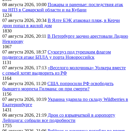
08 августа 2026, 10:00
Пожары и раненые: последствия атак
на НПЗ в Самарской области и на Кубани
1224
07 августа 2026, 20:34
В Ялте БЭК атаковал пляж, в Керчи
дрон попал в жилой дом
1830
07 августа 2026, 20:11
В Петербурге заочно арестовали Лидию
Невзорову
1067
07 августа 2026, 18:37
Сухогруз под турецким флагом
подвергся атаке БПЛА у порта Новороссийск
1131
07 августа 2026, 17:13
«Веселого молочника» Уолкера вместе
с семьей хотят выдворить из РФ
1164
07 августа 2026, 11:20
США попросили РФ освободить
бывшего морпеха Гилмана: он при смерти?
1156
07 августа 2026, 10:19
Украина ударила по складу Wildberries в
Екатеринбурге
1431
06 августа 2026, 21:19
Дрон со взрывчаткой в аэропорту
Лейпцига: собрали все подробности
1755
06 августа 2026, 21:06
Ребёнок и женщина погибли во время