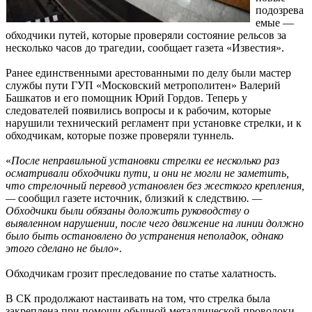
подозрева
емые —
обходчики путей, которые проверяли состояние рельсов за
несколько часов до трагедии, сообщает газета «Известия».
Ранее единственными арестованными по делу были мастер
службы пути ГУП «Московский метрополитен» Валерий
Башкатов и его помощник Юрий Гордов. Теперь у
следователей появились вопросы и к рабочим, которые
нарушили технический регламент при установке стрелки, и к
обходчикам, которые позже проверяли туннель.
«
После неправильной установки стрелки ее несколько раз
осматривали обходчики пути, и они не могли не заметить,
что стрелочный перевод установлен без жесткого крепления,
—
сообщил газете источник, близкий к следствию
. —
Обходчики были обязаны доложить руководству о
выявленном нарушении, после чего движение на линии должно
было быть остановлено до устранения неполадок, однако
этого сделано не было
».
Обходчикам грозит преследование по статье халатность.
В СК продолжают настаивать на том, что стрелка была
закреплена при помощи обычной металлической проволоки.