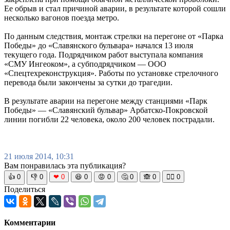
Ее обрыв и стал причиной аварии, в результате которой сошли
несколько вагонов поезда метро.
По данным следствия, монтаж стрелки на перегоне от «Парка
Победы» до «Славянского бульвара» начался 13 июля
текущего года. Подрядчиком работ выступала компания
«СМУ Ингеоком», а субподрядчиком — ООО
«Спецтехреконструкция». Работы по установке стрелочного
перевода были закончены за сутки до трагедии.
В результате аварии на перегоне между станциями «Парк
Победы» — «Славянский бульвар» Арбатско-Покровской
линии погибли 22 человека, около 200 человек пострадали.
21 июля 2014, 10:31
Вам понравилась эта публикация?
👍
0
👎
0
❤
0
😆
0
😡
0
🤔
0
🙈
0
🧘‍♀️
0
Поделиться
Комментарии