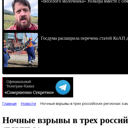
«Веселого молочника» Уолкера вместе с се
Госдума расширила перечень статей КоАП 
Главная
Новости
Ночные взрывы в трех российских регионах: к
Ночные взрывы в трех россий