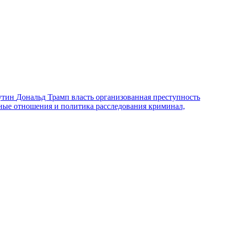
утин
Дональд Трамп
власть
организованная преступность
ные отношения и политика
расследования
криминал,