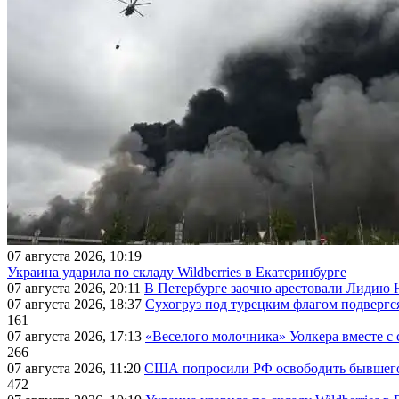
07 августа 2026, 10:19
Украина ударила по складу Wildberries в Екатеринбурге
07 августа 2026, 20:11
В Петербурге заочно арестовали Лидию 
07 августа 2026, 18:37
Сухогруз под турецким флагом подвергс
161
07 августа 2026, 17:13
«Веселого молочника» Уолкера вместе с 
266
07 августа 2026, 11:20
США попросили РФ освободить бывшего 
472