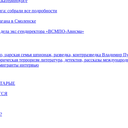
 Екатеринбурге
га: собрали все подробности
агана в Смоленске
ю дела экс-гендиректора «ВСМПО-Ависма»
о, царская семья
шпионаж, разведка, контрразведка
Владимир П
торическая
терроризм
литература, детектив, рассказы
международ
 мигранты
интервью
СТАРЫЕ
ТСЯ
?