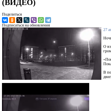
(ВИДЕО)
Поделиться
Подписаться на обновления
27 а
Ночь
О вз
гром
«Пок
Пока
В по
двиг