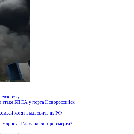
Невзорову
я атаке БПЛА у порта Новороссийск
семьей хотят выдворить из РФ
морпеха Гилмана: он при смерти?