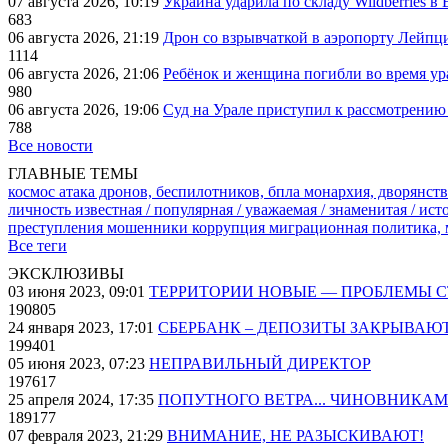
07 августа 2026, 10:19
Украина ударила по складу Wildberries в
683
06 августа 2026, 21:19
Дрон со взрывчаткой в аэропорту Лейпци
1114
06 августа 2026, 21:06
Ребёнок и женщина погибли во время ур
980
06 августа 2026, 19:06
Суд на Урале приступил к рассмотрени
788
Все новости
ГЛАВНЫЕ ТЕМЫ
космос
атака дронов, беспилотников, бпла
монархия, дворянств
личность известная / популярная / уважаемая / знаменитая / ис
преступления
мошенники
коррупция
миграционная политика,
Все теги
ЭКСКЛЮЗИВЫ
03 июня 2023, 09:01
ТЕРРИТОРИИ НОВЫЕ — ПРОБЛЕМЫ 
190805
24 января 2023, 17:01
СБЕРБАНК – ДЕПОЗИТЫ ЗАКРЫВАЮ
199401
05 июня 2023, 07:23
НЕПРАВИЛЬНЫЙ ДИРЕКТОР
197617
25 апреля 2024, 17:35
ПОПУТНОГО ВЕТРА... ЧИНОВНИКАМ
189177
07 февраля 2023, 21:29
ВНИМАНИЕ, НЕ РАЗЫСКИВАЮТ!