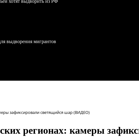
мьей хотят выдворить из РФ
для выдворения мигрантов
амеры зафиксировали светящийся шар (ВИДЕО)
ских регионах: камеры зафик