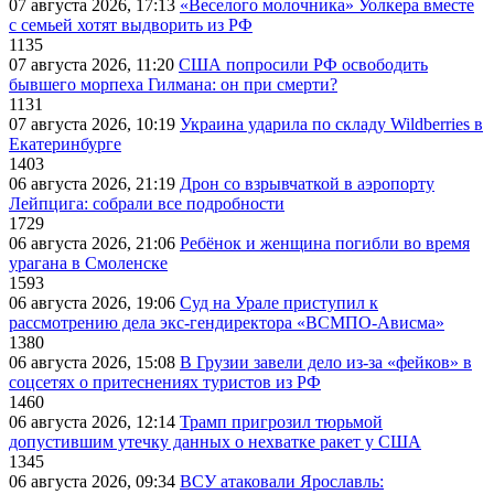
07 августа 2026, 17:13
«Веселого молочника» Уолкера вместе
с семьей хотят выдворить из РФ
1135
07 августа 2026, 11:20
США попросили РФ освободить
бывшего морпеха Гилмана: он при смерти?
1131
07 августа 2026, 10:19
Украина ударила по складу Wildberries в
Екатеринбурге
1403
06 августа 2026, 21:19
Дрон со взрывчаткой в аэропорту
Лейпцига: собрали все подробности
1729
06 августа 2026, 21:06
Ребёнок и женщина погибли во время
урагана в Смоленске
1593
06 августа 2026, 19:06
Суд на Урале приступил к
рассмотрению дела экс-гендиректора «ВСМПО-Ависма»
1380
06 августа 2026, 15:08
В Грузии завели дело из-за «фейков» в
соцсетях о притеснениях туристов из РФ
1460
06 августа 2026, 12:14
Трамп пригрозил тюрьмой
допустившим утечку данных о нехватке ракет у США
1345
06 августа 2026, 09:34
ВСУ атаковали Ярославль: