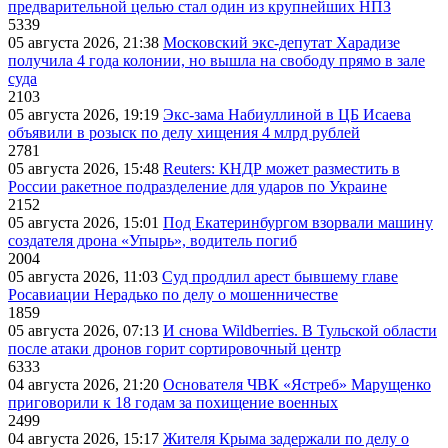
предварительной целью стал один из крупнейших НПЗ
5339
05 августа 2026, 21:38
Московский экс-депутат Харадизе
получила 4 года колонии, но вышла на свободу прямо в зале
суда
2103
05 августа 2026, 19:19
Экс-зама Набиуллиной в ЦБ Исаева
объявили в розыск по делу хищения 4 млрд рублей
2781
05 августа 2026, 15:48
Reuters: КНДР может разместить в
России ракетное подразделение для ударов по Украине
2152
05 августа 2026, 15:01
Под Екатеринбургом взорвали машину
создателя дрона «Упырь», водитель погиб
2004
05 августа 2026, 11:03
Суд продлил арест бывшему главе
Росавиации Нерадько по делу о мошенничестве
1859
05 августа 2026, 07:13
И снова Wildberries. В Тульской области
после атаки дронов горит сортировочный центр
6333
04 августа 2026, 21:20
Основателя ЧВК «Ястреб» Марущенко
приговорили к 18 годам за похищение военных
2499
04 августа 2026, 15:17
Жителя Крыма задержали по делу о