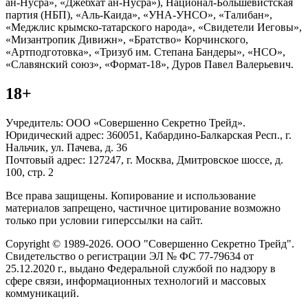
ан-Нусра», «Джебхат ан-Нусра»), Национал-Большевистская
партия (НБП), «Аль-Каида», «УНА-УНСО», «Талибан»,
«Меджлис крымско-татарского народа», «Свидетели Иеговы»,
«Мизантропик Дивижн», «Братство» Корчинского,
«Артподготовка», «Тризуб им. Степана Бандеры», «НСО»,
«Славянский союз», «Формат-18», Дуров Павел Валерьевич.
18+
Учредитель: ООО «Совершенно Секретно Трейд».
Юридический адрес: 360051, Кабардино-Балкарская Респ., г.
Нальчик, ул. Пачева, д. 36
Почтовый адрес: 127247, г. Москва, Дмитровское шоссе, д.
100, стр. 2
Все права защищены. Копирование и использование
материалов запрещено, частичное цитирование возможно
только при условии гиперссылки на сайт.
Copyright © 1989-2026. ООО "Совершенно Секретно Трейд".
Свидетельство о регистрации ЭЛ № ФС 77-79634 от
25.12.2020 г., выдано Федеральной службой по надзору в
сфере связи, информационных технологий и массовых
коммуникаций.