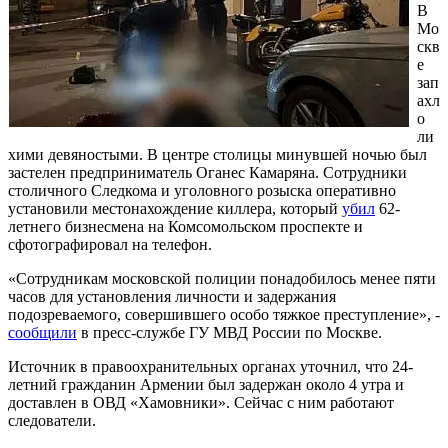
В
Мо
скв
е
зап
ахл
о
ли
хими девяностыми. В центре столицы минувшей ночью был
застелен предприниматель Оганес Камаряна. Сотрудники
столичного Следкома и уголовного розыска оперативно
установили местонахождение киллера, который
убил
62-
летнего бизнесмена на Комсомольском проспекте и
сфотографировал на телефон.
«Сотрудникам московской полиции понадобилось менее пяти
часов для установления личности и задержания
подозреваемого, совершившего особо тяжкое преступление», -
сообщили
в пресс-службе ГУ МВД России по Москве.
Источник в правоохранительных органах уточнил, что 24-
летний гражданин Армении был задержан около 4 утра и
доставлен в ОВД «Хамовники». Сейчас с ним работают
следователи.