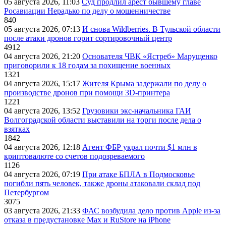
05 августа 2026, 11:03
Суд продлил арест бывшему главе
Росавиации Нерадько по делу о мошенничестве
840
05 августа 2026, 07:13
И снова Wildberries. В Тульской области
после атаки дронов горит сортировочный центр
4912
04 августа 2026, 21:20
Основателя ЧВК «Ястреб» Марущенко
приговорили к 18 годам за похищение военных
1321
04 августа 2026, 15:17
Жителя Крыма задержали по делу о
производстве дронов при помощи 3D‑принтера
1221
04 августа 2026, 13:52
Грузовики экс-начальника ГАИ
Волгоградской области выставили на торги после дела о
взятках
1842
04 августа 2026, 12:18
Агент ФБР украл почти $1 млн в
криптовалюте со счетов подозреваемого
1126
04 августа 2026, 07:19
При атаке БПЛА в Подмосковье
погибли пять человек, также дроны атаковали склад под
Петербургом
3075
03 августа 2026, 21:33
ФАС возбудила дело против Apple из-за
отказа в предустановке Max и RuStore на iPhone