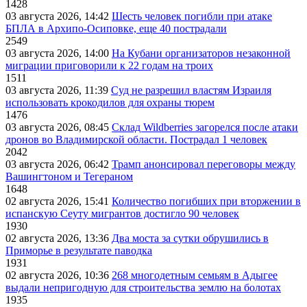
1428
03 августа 2026, 14:42
Шесть человек погибли при атаке
БПЛА в Архипо-Осиповке, еще 40 пострадали
2549
03 августа 2026, 14:00
На Кубани организаторов незаконной
миграции приговорили к 22 годам на троих
1511
03 августа 2026, 11:39
Суд не разрешил властям Израиля
использовать крокодилов для охраны тюрем
1476
03 августа 2026, 08:45
Склад Wildberries загорелся после атаки
дронов во Владимирской области. Пострадал 1 человек
2042
03 августа 2026, 06:42
Трамп анонсировал переговоры между
Вашингтоном и Тегераном
1648
02 августа 2026, 15:41
Количество погибших при вторжении в
испанскую Сеуту мигрантов достигло 90 человек
1930
02 августа 2026, 13:36
Два моста за сутки обрушились в
Приморье в результате паводка
1931
02 августа 2026, 10:36
268 многодетным семьям в Адыгее
выдали непригодную для строительства землю на болотах
1935