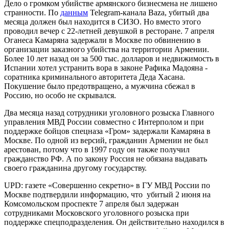
Дело о громком убийстве армянского бизнесмена не лишено
странности. По
данным
Telegram-канала Baza, убитый два
месяца должен был находится в СИЗО. Но вместо этого
проводил вечер с 22-летней девушкой в ресторане. 7 апреля
Оганеса Камаряна задержали в Москве по обвинению в
организации заказного убийства на территории Армении.
Более 10 лет назад он за 500 тыс. долларов и недвижимость в
Испании хотел устранить вора в законе Рафика Мадояна -
соратника криминального авторитета Деда Хасана.
Покушение было предотвращено, а мужчина сбежал в
Россию, но особо не скрывался.
Два месяца назад сотрудники уголовного розыска Главного
управления МВД России совместно с Интерполом и при
поддержке бойцов спецназа «Гром» задержали Камаряна в
Москве. По одной из версий, гражданин Армении не был
арестован, потому что в 1997 году он также получил
гражданство РФ. А по закону Россия не обязана выдавать
своего гражданина другому государству.
UPD: газете «Совершенно секретно» в ГУ МВД России по
Москве подтвердили информацию, что убитый 2 июня на
Комсомольском проспекте 7 апреля был задержан
сотрудниками Московского уголовного розыска при
поддержке спецподразделения. Он действительно находился в