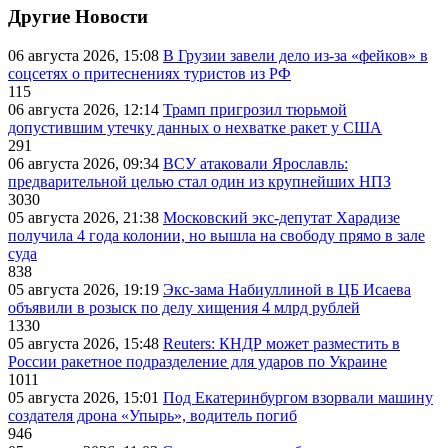
Другие Новости
06 августа 2026, 15:08
В Грузии завели дело из-за «фейков» в
соцсетях о притеснениях туристов из РФ
115
06 августа 2026, 12:14
Трамп пригрозил тюрьмой
допустившим утечку данных о нехватке ракет у США
291
06 августа 2026, 09:34
ВСУ атаковали Ярославль:
предварительной целью стал один из крупнейших НПЗ
3030
05 августа 2026, 21:38
Московский экс-депутат Харадизе
получила 4 года колонии, но вышла на свободу прямо в зале
суда
838
05 августа 2026, 19:19
Экс-зама Набиуллиной в ЦБ Исаева
объявили в розыск по делу хищения 4 млрд рублей
1330
05 августа 2026, 15:48
Reuters: КНДР может разместить в
России ракетное подразделение для ударов по Украине
1011
05 августа 2026, 15:01
Под Екатеринбургом взорвали машину
создателя дрона «Упырь», водитель погиб
946