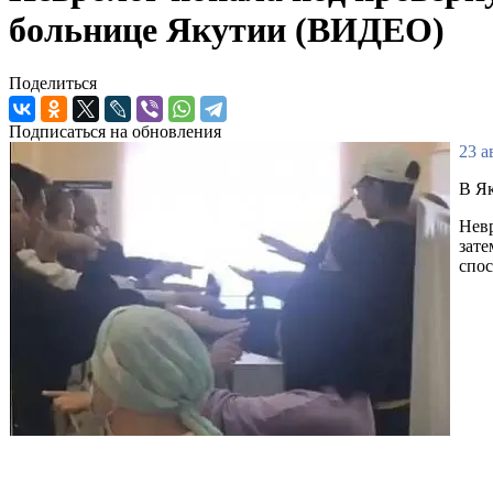
больнице Якутии (ВИДЕО)
Поделиться
Подписаться на обновления
23 а
В Як
Невр
зате
спос