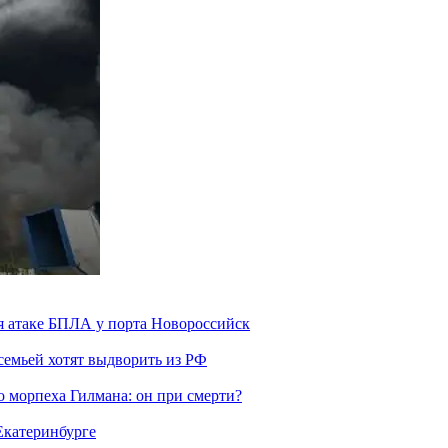
я атаке БПЛА у порта Новороссийск
семьей хотят выдворить из РФ
морпеха Гилмана: он при смерти?
 Екатеринбурге