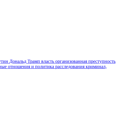
утин
Дональд Трамп
власть
организованная преступность
ные отношения и политика
расследования
криминал,