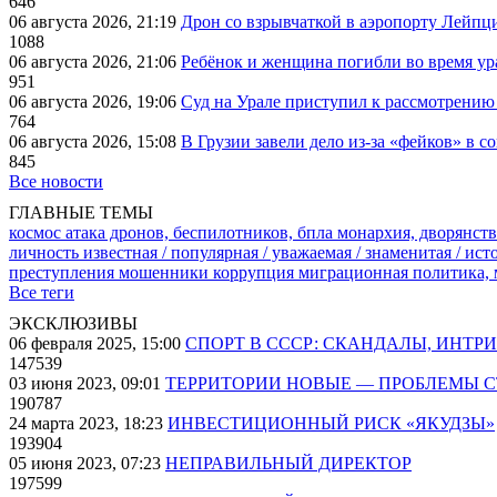
646
06 августа 2026, 21:19
Дрон со взрывчаткой в аэропорту Лейпци
1088
06 августа 2026, 21:06
Ребёнок и женщина погибли во время ур
951
06 августа 2026, 19:06
Суд на Урале приступил к рассмотрени
764
06 августа 2026, 15:08
В Грузии завели дело из-за «фейков» в с
845
Все новости
ГЛАВНЫЕ ТЕМЫ
космос
атака дронов, беспилотников, бпла
монархия, дворянств
личность известная / популярная / уважаемая / знаменитая / ис
преступления
мошенники
коррупция
миграционная политика,
Все теги
ЭКСКЛЮЗИВЫ
06 февраля 2025, 15:00
СПОРТ В СССР: СКАНДАЛЫ, ИНТР
147539
03 июня 2023, 09:01
ТЕРРИТОРИИ НОВЫЕ — ПРОБЛЕМЫ 
190787
24 марта 2023, 18:23
ИНВЕСТИЦИОННЫЙ РИСК «ЯКУДЗЫ»
193904
05 июня 2023, 07:23
НЕПРАВИЛЬНЫЙ ДИРЕКТОР
197599