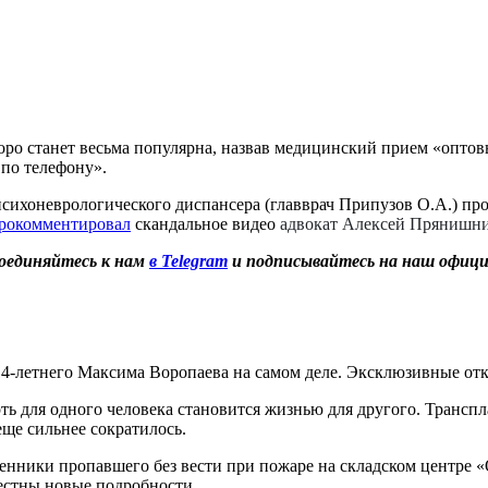
коро станет весьма популярна, назвав медицинский прием «опт
 по телефону».
психоневрологического диспансера (главврач Припузов О.А.) п
рокомментировал
скандальное видео
адвокат Алексей Прянишн
оединяйтесь к нам
в Telegram
и подписывайтесь на наш офиц
14-летнего Максима Воропаева на самом деле. Эксклюзивные от
ть для одного человека становится жизнью для другого. Транспла
еще сильнее сократилось.
енники пропавшего без вести при пожаре на складском центре «
естны новые подробности.