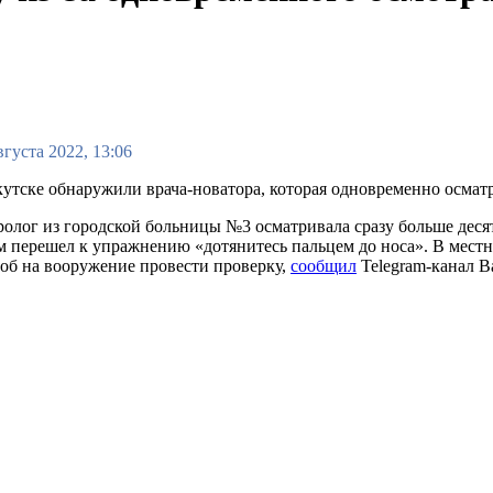
вгуста 2022, 13:06
утске обнаружили врача-новатора, которая одновременно осматри
олог из городской больницы №3 осматривала сразу больше десят
м перешел к упражнению «дотянитесь пальцем до носа». В мест
об на вооружение провести проверку,
сообщил
Telegram-канал B