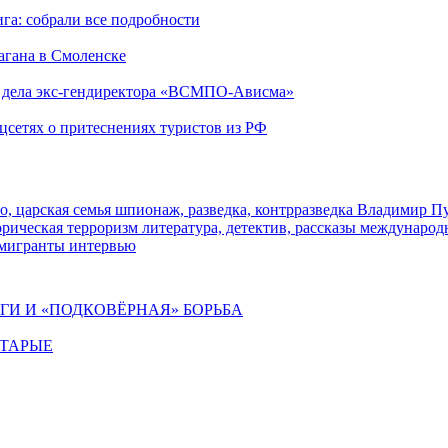
га: собрали все подробности
агана в Смоленске
ю дела экс-гендиректора «ВСМПО-Ависма»
оцсетях о притеснениях туристов из РФ
о, царская семья
шпионаж, разведка, контрразведка
Владимир П
торическая
терроризм
литература, детектив, рассказы
международ
 мигранты
интервью
ИГИ И «ПОДКОВЁРНАЯ» БОРЬБА
СТАРЫЕ