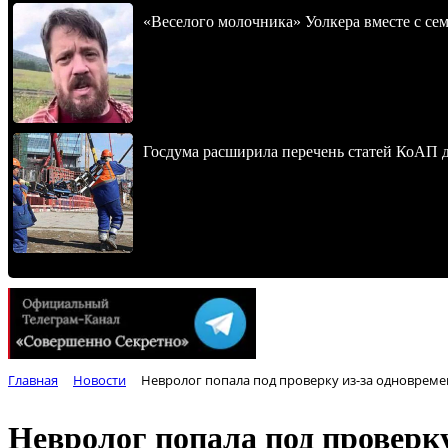
«Веселого молочника» Уолкера вместе с се
Госдума расширила перечень статей КоАП 
Главная
Новости
Невролог попала под проверку из-за одновреме
Невролог попала под проверку