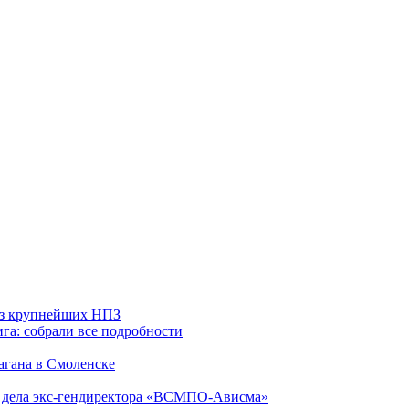
 из крупнейших НПЗ
га: собрали все подробности
агана в Смоленске
ю дела экс-гендиректора «ВСМПО-Ависма»