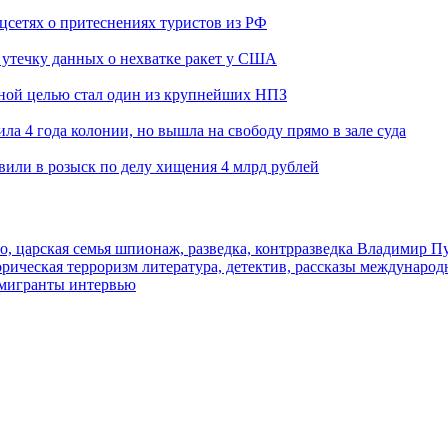
оцсетях о притеснениях туристов из РФ
утечку данных о нехватке ракет у США
ьной целью стал один из крупнейших НПЗ
ла 4 года колонии, но вышла на свободу прямо в зале суда
вили в розыск по делу хищения 4 млрд рублей
о, царская семья
шпионаж, разведка, контрразведка
Владимир П
торическая
терроризм
литература, детектив, рассказы
международ
 мигранты
интервью