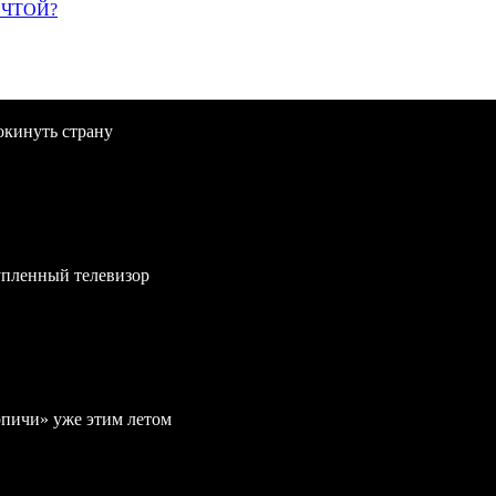
ЕЧТОЙ?
окинуть страну
упленный телевизор
рпичи» уже этим летом