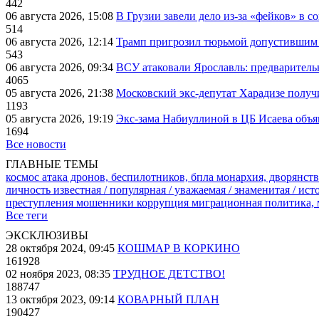
442
06 августа 2026, 15:08
В Грузии завели дело из-за «фейков» в с
514
06 августа 2026, 12:14
Трамп пригрозил тюрьмой допустившим 
543
06 августа 2026, 09:34
ВСУ атаковали Ярославль: предварител
4065
05 августа 2026, 21:38
Московский экс-депутат Харадизе получи
1193
05 августа 2026, 19:19
Экс-зама Набиуллиной в ЦБ Исаева объя
1694
Все новости
ГЛАВНЫЕ ТЕМЫ
космос
атака дронов, беспилотников, бпла
монархия, дворянств
личность известная / популярная / уважаемая / знаменитая / ис
преступления
мошенники
коррупция
миграционная политика,
Все теги
ЭКСКЛЮЗИВЫ
28 октября 2024, 09:45
КОШМАР В КОРКИНО
161928
02 ноября 2023, 08:35
ТРУДНОЕ ДЕТСТВО!
188747
13 октября 2023, 09:14
КОВАРНЫЙ ПЛАН
190427