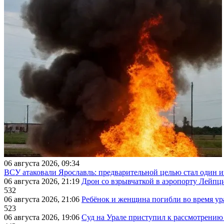
06 августа 2026, 09:34
ВСУ атаковали Ярославль: предварительной целью стал один
06 августа 2026, 21:19
Дрон со взрывчаткой в аэропорту Лейпци
532
06 августа 2026, 21:06
Ребёнок и женщина погибли во время ур
523
06 августа 2026, 19:06
Суд на Урале приступил к рассмотрени