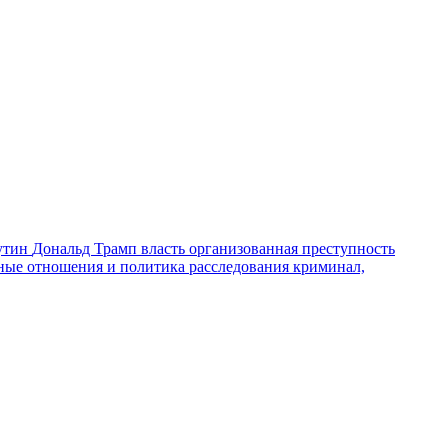
утин
Дональд Трамп
власть
организованная преступность
ные отношения и политика
расследования
криминал,