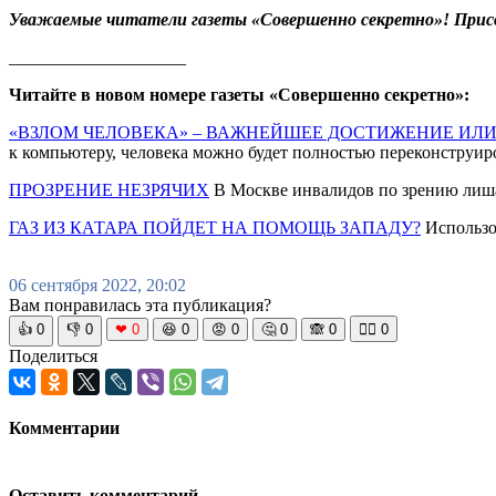
Уважаемые читатели газеты «Совершенно секретно»! Прис
____________________
Читайте в новом номере газеты «Совершенно секретно»:
«ВЗЛОМ ЧЕЛОВЕКА» – ВАЖНЕЙШЕЕ ДОСТИЖЕНИЕ ИЛИ .
к компьютеру, человека можно будет полностью переконструир
ПРОЗРЕНИЕ НЕЗРЯЧИХ
В Москве инвалидов по зрению лишаю
ГАЗ ИЗ КАТАРА ПОЙДЕТ НА ПОМОЩЬ ЗАПАДУ?
Использов
06 сентября 2022, 20:02
Вам понравилась эта публикация?
👍
0
👎
0
❤
0
😆
0
😡
0
🤔
0
🙈
0
🧘‍♀️
0
Поделиться
Комментарии
Оставить комментарий