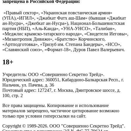
запрещена в Российской Федерации:
«Правый сектор», «Украинская повстанческая армия»
(УПА),«ИГИЛ», «Джабхат Фатх аш-Шам» (бывшая «Джабхат
ан-Нусра», «Джебхат ан-Нусра»), Национал-Большевистская
партия (НБП), «Аль-Каида», «УНА-УНСО», «Талибан»,
«Меджлис крымско-татарского народа», «Свидетели Иеговы»,
«Мизантропик Дивижн», «Братство» Корчинского,
«Артподготовка», «Тризуб им. Степана Бандеры», «НСО»,
«Славянский союз», «Формат-18», Дуров Павел Валерьевич.
18+
Учредитель: ООО «Совершенно Секретно Трейд».
Юридический адрес: 360051, Кабардино-Балкарская Респ., г.
Нальчик, ул. Пачева, д. 36
Почтовый адрес: 127247, г. Москва, Дмитровское шоссе, д.
100, стр. 2
Все права защищены. Копирование и использование
материалов запрещено, частичное цитирование возможно
только при условии гиперссылки на сайт.
Copyright © 1989-2026. ООО "Совершенно Секретно Трейд".