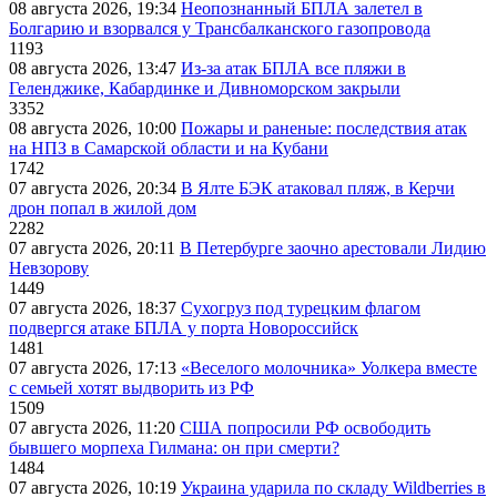
08 августа 2026, 19:34
Неопознанный БПЛА залетел в
Болгарию и взорвался у Трансбалканского газопровода
1193
08 августа 2026, 13:47
Из-за атак БПЛА все пляжи в
Геленджике, Кабардинке и Дивноморском закрыли
3352
08 августа 2026, 10:00
Пожары и раненые: последствия атак
на НПЗ в Самарской области и на Кубани
1742
07 августа 2026, 20:34
В Ялте БЭК атаковал пляж, в Керчи
дрон попал в жилой дом
2282
07 августа 2026, 20:11
В Петербурге заочно арестовали Лидию
Невзорову
1449
07 августа 2026, 18:37
Сухогруз под турецким флагом
подвергся атаке БПЛА у порта Новороссийск
1481
07 августа 2026, 17:13
«Веселого молочника» Уолкера вместе
с семьей хотят выдворить из РФ
1509
07 августа 2026, 11:20
США попросили РФ освободить
бывшего морпеха Гилмана: он при смерти?
1484
07 августа 2026, 10:19
Украина ударила по складу Wildberries в