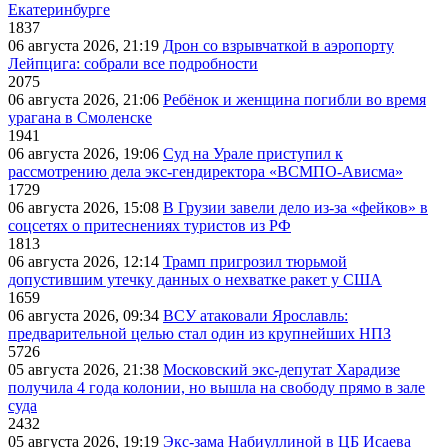
Екатеринбурге
1837
06 августа 2026, 21:19
Дрон со взрывчаткой в аэропорту
Лейпцига: собрали все подробности
2075
06 августа 2026, 21:06
Ребёнок и женщина погибли во время
урагана в Смоленске
1941
06 августа 2026, 19:06
Суд на Урале приступил к
рассмотрению дела экс-гендиректора «ВСМПО-Ависма»
1729
06 августа 2026, 15:08
В Грузии завели дело из-за «фейков» в
соцсетях о притеснениях туристов из РФ
1813
06 августа 2026, 12:14
Трамп пригрозил тюрьмой
допустившим утечку данных о нехватке ракет у США
1659
06 августа 2026, 09:34
ВСУ атаковали Ярославль:
предварительной целью стал один из крупнейших НПЗ
5726
05 августа 2026, 21:38
Московский экс-депутат Харадизе
получила 4 года колонии, но вышла на свободу прямо в зале
суда
2432
05 августа 2026, 19:19
Экс-зама Набиуллиной в ЦБ Исаева