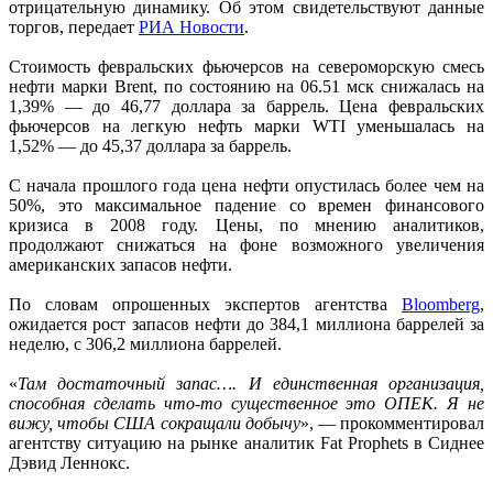
отрицательную динамику. Об этом свидетельствуют данные
торгов, передает
РИА Новости
.
Стоимость февральских фьючерсов на североморскую смесь
нефти марки Brent, по состоянию на 06.51 мск снижалась на
1,39% — до 46,77 доллара за баррель. Цена февральских
фьючерсов на легкую нефть марки WTI уменьшалась на
1,52% — до 45,37 доллара за баррель.
С начала прошлого года цена нефти опустилась более чем на
50%, это максимальное падение со времен финансового
кризиса в 2008 году. Цены, по мнению аналитиков,
продолжают снижаться на фоне возможного увеличения
американских запасов нефти.
По словам опрошенных экспертов агентства
Bloomberg
,
ожидается рост запасов нефти до 384,1 миллиона баррелей за
неделю, с 306,2 миллиона баррелей.
«
Там достаточный запас…. И единственная организация,
способная сделать что-то существенное это ОПЕК. Я не
вижу, чтобы США сокращали добычу
», — прокомментировал
агентству ситуацию на рынке аналитик Fat Prophets в Сиднее
Дэвид Леннокс.