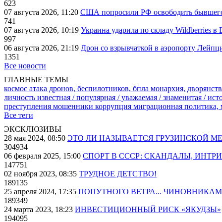
623
07 августа 2026, 11:20
США попросили РФ освободить бывшего 
741
07 августа 2026, 10:19
Украина ударила по складу Wildberries в
997
06 августа 2026, 21:19
Дрон со взрывчаткой в аэропорту Лейпци
1351
Все новости
ГЛАВНЫЕ ТЕМЫ
космос
атака дронов, беспилотников, бпла
монархия, дворянств
личность известная / популярная / уважаемая / знаменитая / ис
преступления
мошенники
коррупция
миграционная политика,
Все теги
ЭКСКЛЮЗИВЫ
28 мая 2024, 08:50
ЭТО ЛИ НАЗЫВАЕТСЯ ГРУЗИНСКОЙ М
304934
06 февраля 2025, 15:00
СПОРТ В СССР: СКАНДАЛЫ, ИНТР
147751
02 ноября 2023, 08:35
ТРУДНОЕ ДЕТСТВО!
189135
25 апреля 2024, 17:35
ПОПУТНОГО ВЕТРА... ЧИНОВНИКАМ
189349
24 марта 2023, 18:23
ИНВЕСТИЦИОННЫЙ РИСК «ЯКУДЗЫ»
194095