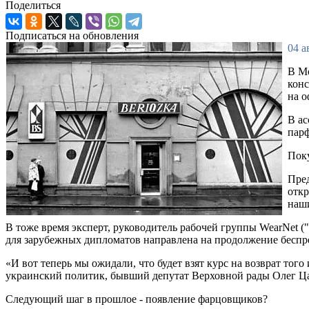
Поделиться
Подписаться на обновления
04 а
В Мо
конс
на 
В ас
парф
Пок
Пред
откр
наши
В тоже время эксперт, руководитель рабочей группы WearNet
для зарубежных дипломатов направлена на продолжение беспре
«И вот теперь мы ожидали, что будет взят курс на возврат того
украинский политик, бывший депутат Верховной рады Олег Ц
Следующий шаг в прошлое - появление фарцовщиков?