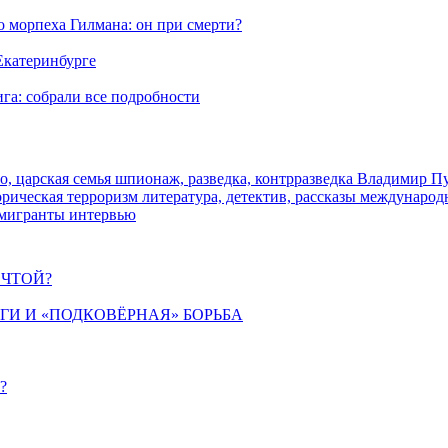
морпеха Гилмана: он при смерти?
 Екатеринбурге
га: собрали все подробности
о, царская семья
шпионаж, разведка, контрразведка
Владимир П
торическая
терроризм
литература, детектив, рассказы
международ
 мигранты
интервью
ЕЧТОЙ?
ИГИ И «ПОДКОВЁРНАЯ» БОРЬБА
?