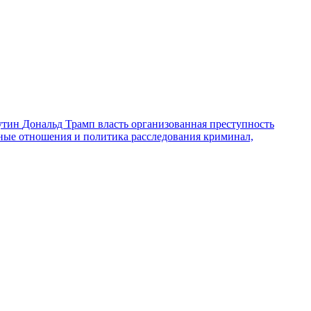
утин
Дональд Трамп
власть
организованная преступность
ные отношения и политика
расследования
криминал,