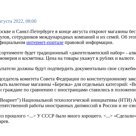
вгуста 2022, 08:00
скве и Санкт-Петербурге в конце августа откроют магазины бе
улов, сотрудников международных компаний и их семей. Об это
официальном
интернет-портале
правовой информации.
сортименте будет традиционный «джентельменский набор» - алко
юмерия и косметика. Цена на товары укажут в рублях и валюте.
упатели должны будут подтвердить документально свое служеб
седатель комитета Совета Федерации по конституционному зак
ыть валютные магазины «Березка» для отдельных категорий: «В
 граждане по сравнению с иностранцами ставились в положение
 ("Веарнет") Национальной технологической инициативы (НТИ)
пятственной работы иностранных дипмиссий в России и не означ
 из прошлого <...> У СССР было много хорошего. <...> «Сделали»
арев.