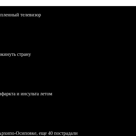
упленный телевизор
окинуть страну
нфаркта и инсульта летом
Архипо-Осиповке, еще 40 пострадали