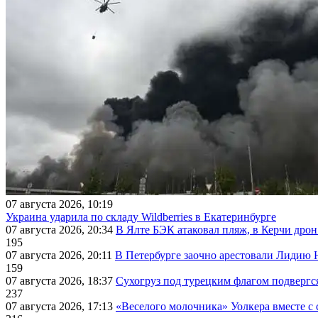
07 августа 2026, 10:19
Украина ударила по складу Wildberries в Екатеринбурге
07 августа 2026, 20:34
В Ялте БЭК атаковал пляж, в Керчи дрон
195
07 августа 2026, 20:11
В Петербурге заочно арестовали Лидию 
159
07 августа 2026, 18:37
Сухогруз под турецким флагом подвергс
237
07 августа 2026, 17:13
«Веселого молочника» Уолкера вместе с 