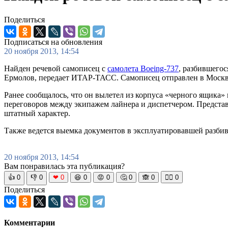
Поделиться
Подписаться на обновления
20 ноября 2013, 14:54
Найден речевой самописец с
самолета Boeing-737
, разбившего
Ермолов, передает ИТАР-ТАСС. Самописец отправлен в Москв
Ранее сообщалось, что он вылетел из корпуса «черного ящика»
переговоров между экипажем лайнера и диспетчером. Предста
штатный характер.
Также ведется выемка документов в эксплуатировавшей разби
20 ноября 2013, 14:54
Вам понравилась эта публикация?
👍
0
👎
0
❤
0
😆
0
😡
0
🤔
0
🙈
0
🧘‍♀️
0
Поделиться
Комментарии