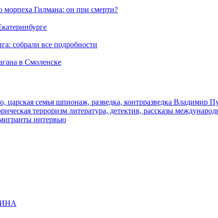
морпеха Гилмана: он при смерти?
 Екатеринбурге
га: собрали все подробности
агана в Смоленске
о, царская семья
шпионаж, разведка, контрразведка
Владимир П
торическая
терроризм
литература, детектив, рассказы
международ
 мигранты
интервью
ЩИНА