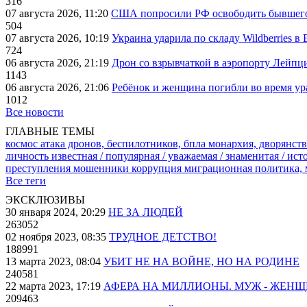
316
07 августа 2026, 11:20
США попросили РФ освободить бывшего 
504
07 августа 2026, 10:19
Украина ударила по складу Wildberries в
724
06 августа 2026, 21:19
Дрон со взрывчаткой в аэропорту Лейпци
1143
06 августа 2026, 21:06
Ребёнок и женщина погибли во время ур
1012
Все новости
ГЛАВНЫЕ ТЕМЫ
космос
атака дронов, беспилотников, бпла
монархия, дворянств
личность известная / популярная / уважаемая / знаменитая / ис
преступления
мошенники
коррупция
миграционная политика,
Все теги
ЭКСКЛЮЗИВЫ
30 января 2024, 20:29
НЕ ЗА ЛЮДЕЙ
263052
02 ноября 2023, 08:35
ТРУДНОЕ ДЕТСТВО!
188991
13 марта 2023, 08:04
УБИТ НЕ НА ВОЙНЕ, НО НА РОДИНЕ
240581
22 марта 2023, 17:19
АФЕРА НА МИЛЛИОНЫ. МУЖ - ЖЕН
209463