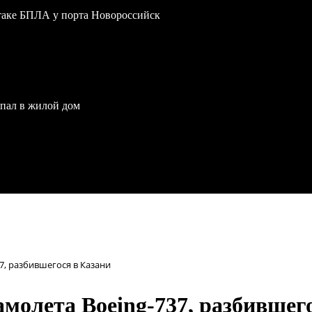
атаке БПЛА у порта Новороссийск
опал в жилой дом
7, разбившегося в Казани
амолета Boeing-737, разбившег