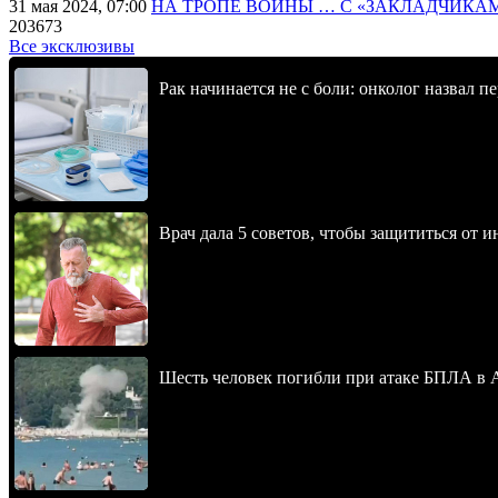
31 мая 2024, 07:00
НА ТРОПЕ ВОЙНЫ … С «ЗАКЛАДЧИКА
203673
Все эксклюзивы
Рак начинается не с боли: онколог назвал 
Врач дала 5 советов, чтобы защититься от и
Шесть человек погибли при атаке БПЛА в 