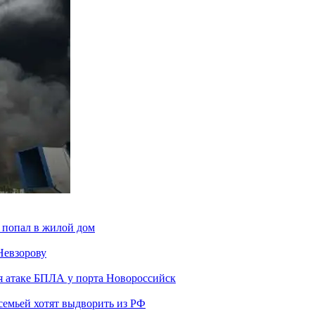
 попал в жилой дом
Невзорову
я атаке БПЛА у порта Новороссийск
семьей хотят выдворить из РФ