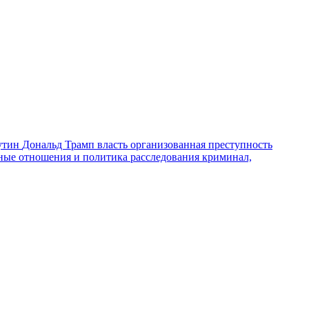
утин
Дональд Трамп
власть
организованная преступность
ные отношения и политика
расследования
криминал,