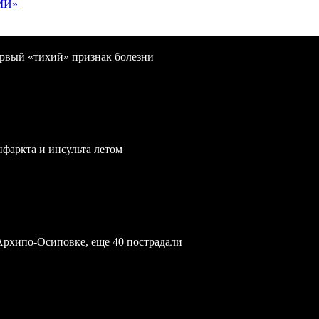
МИ»
первый «тихий» признак болезни
нфаркта и инсульта летом
Архипо-Осиповке, еще 40 пострадали