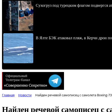
Сухогруз под турецким флагом подвергся 
В Ялте БЭК атаковал пляж, в Керчи дрон п
Главная
Новости
Найден речевой самописец с самолета Boeing-73
Найден речевой самописец с с