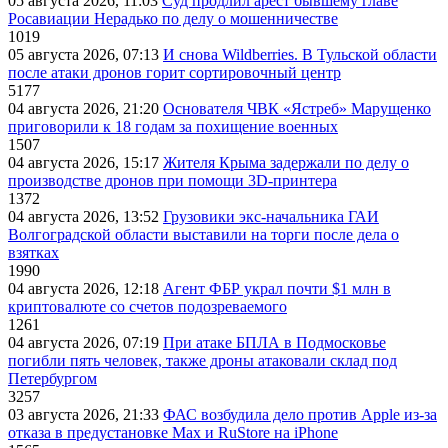
05 августа 2026, 11:03
Суд продлил арест бывшему главе
Росавиации Нерадько по делу о мошенничестве
1019
05 августа 2026, 07:13
И снова Wildberries. В Тульской области
после атаки дронов горит сортировочный центр
5177
04 августа 2026, 21:20
Основателя ЧВК «Ястреб» Марущенко
приговорили к 18 годам за похищение военных
1507
04 августа 2026, 15:17
Жителя Крыма задержали по делу о
производстве дронов при помощи 3D‑принтера
1372
04 августа 2026, 13:52
Грузовики экс-начальника ГАИ
Волгоградской области выставили на торги после дела о
взятках
1990
04 августа 2026, 12:18
Агент ФБР украл почти $1 млн в
криптовалюте со счетов подозреваемого
1261
04 августа 2026, 07:19
При атаке БПЛА в Подмосковье
погибли пять человек, также дроны атаковали склад под
Петербургом
3257
03 августа 2026, 21:33
ФАС возбудила дело против Apple из-за
отказа в предустановке Max и RuStore на iPhone