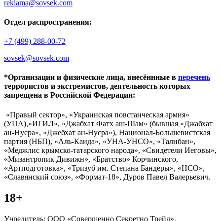
reklama@sovsek.com
Отдел распространения:
+7 (499) 288-00-72
sovsek@sovsek.com
*Организации и физические лица, внесённные в
перечень
террористов и экстремистов, деятельность которых
запрещена в Российской Федерации:
«Правый сектор», «Украинская повстанческая армия»
(УПА),«ИГИЛ», «Джабхат Фатх аш-Шам» (бывшая «Джабхат
ан-Нусра», «Джебхат ан-Нусра»), Национал-Большевистская
партия (НБП), «Аль-Каида», «УНА-УНСО», «Талибан»,
«Меджлис крымско-татарского народа», «Свидетели Иеговы»,
«Мизантропик Дивижн», «Братство» Корчинского,
«Артподготовка», «Тризуб им. Степана Бандеры», «НСО»,
«Славянский союз», «Формат-18», Дуров Павел Валерьевич.
18+
Учредитель: ООО «Совершенно Секретно Трейд».