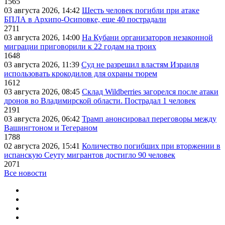
1565
03 августа 2026, 14:42
Шесть человек погибли при атаке
БПЛА в Архипо-Осиповке, еще 40 пострадали
2711
03 августа 2026, 14:00
На Кубани организаторов незаконной
миграции приговорили к 22 годам на троих
1648
03 августа 2026, 11:39
Суд не разрешил властям Израиля
использовать крокодилов для охраны тюрем
1612
03 августа 2026, 08:45
Склад Wildberries загорелся после атаки
дронов во Владимирской области. Пострадал 1 человек
2191
03 августа 2026, 06:42
Трамп анонсировал переговоры между
Вашингтоном и Тегераном
1788
02 августа 2026, 15:41
Количество погибших при вторжении в
испанскую Сеуту мигрантов достигло 90 человек
2071
Все новости