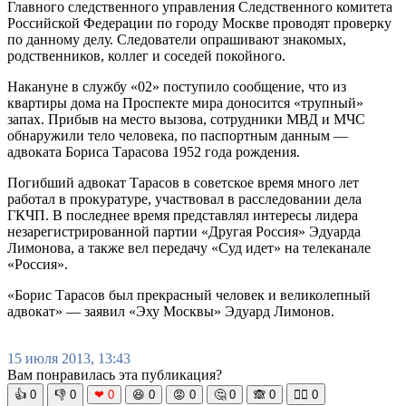
Главного следственного управления Следственного комитета
Российской Федерации по городу Москве проводят проверку
по данному делу. Следователи опрашивают знакомых,
родственников, коллег и соседей покойного.
Накануне в службу «02» поступило сообщение, что из
квартиры дома на Проспекте мира доносится «трупный»
запах. Прибыв на место вызова, сотрудники МВД и МЧС
обнаружили тело человека, по паспортным данным —
адвоката Бориса Тарасова 1952 года рождения.
Погибший адвокат Тарасов в советское время много лет
работал в прокуратуре, участвовал в расследовании дела
ГКЧП. В последнее время представлял интересы лидера
незарегистрированной партии «Другая Россия» Эдуарда
Лимонова, а также вел передачу «Суд идет» на телеканале
«Россия».
«Борис Тарасов был прекрасный человек и великолепный
адвокат» — заявил «Эху Москвы» Эдуард Лимонов.
15 июля 2013, 13:43
Вам понравилась эта публикация?
👍
0
👎
0
❤
0
😆
0
😡
0
🤔
0
🙈
0
🧘‍♀️
0