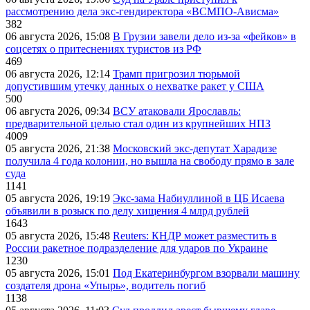
рассмотрению дела экс-гендиректора «ВСМПО-Ависма»
382
06 августа 2026, 15:08
В Грузии завели дело из-за «фейков» в
соцсетях о притеснениях туристов из РФ
469
06 августа 2026, 12:14
Трамп пригрозил тюрьмой
допустившим утечку данных о нехватке ракет у США
500
06 августа 2026, 09:34
ВСУ атаковали Ярославль:
предварительной целью стал один из крупнейших НПЗ
4009
05 августа 2026, 21:38
Московский экс-депутат Харадизе
получила 4 года колонии, но вышла на свободу прямо в зале
суда
1141
05 августа 2026, 19:19
Экс-зама Набиуллиной в ЦБ Исаева
объявили в розыск по делу хищения 4 млрд рублей
1643
05 августа 2026, 15:48
Reuters: КНДР может разместить в
России ракетное подразделение для ударов по Украине
1230
05 августа 2026, 15:01
Под Екатеринбургом взорвали машину
создателя дрона «Упырь», водитель погиб
1138