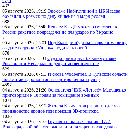
суда
432
05 августа 2026, 19:19
Экс-зама Набиуллиной в ЦБ Исаева
объявили в розыск по делу хищения 4 млрд рублей
688
05 августа 2026, 15:48
Reuters: КНДР может разместить в
России ракетное подразделение для ударов по Украине
711
05 августа 2026, 15:01
Под Екатеринбургом взорвали машину
создателя дрона «Упырь», водитель погиб
678
05 августа 2026, 11:03
Суд продлил арест бывшему главе
Росавиации Нерадько по делу о мошенничестве
629
05 августа 2026, 07:13
И снова Wildberries. В Тульской области
после атаки дронов горит сортировочный центр
4597
04 августа 2026, 21:20
Основателя ЧВК «Ястреб» Марущенко
приговорили к 18 годам за похищение военных
1071
04 августа 2026, 15:17
Жителя Крыма задержали по делу о
производстве дронов при помощи 3D‑принтера
1036
04 августа 2026, 13:52
Грузовики экс-начальника ГАИ
Волгоградской области выставили на торги после дела о