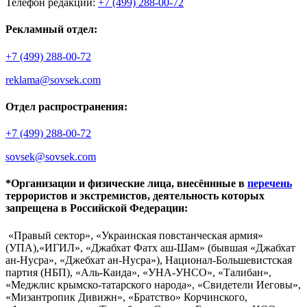
Телефон редакции:
+7 (499) 288-00-72
Рекламный отдел:
+7 (499) 288-00-72
reklama@sovsek.com
Отдел распространения:
+7 (499) 288-00-72
sovsek@sovsek.com
*Организации и физические лица, внесённные в
перечень
террористов и экстремистов, деятельность которых
запрещена в Российской Федерации:
«Правый сектор», «Украинская повстанческая армия»
(УПА),«ИГИЛ», «Джабхат Фатх аш-Шам» (бывшая «Джабхат
ан-Нусра», «Джебхат ан-Нусра»), Национал-Большевистская
партия (НБП), «Аль-Каида», «УНА-УНСО», «Талибан»,
«Меджлис крымско-татарского народа», «Свидетели Иеговы»,
«Мизантропик Дивижн», «Братство» Корчинского,