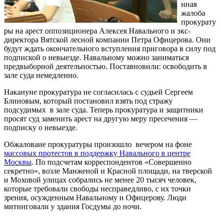
нная
жалоба
прокурату
ры на арест оппозиционера Алексея Навального и экс-
директора Вятской лесной компании Петра Офицерова. Они
будут ждать окончательного вступления приговора в силу под
подпиской о невыезде. Навальному можно заниматься
предвыборной деятельностью. Поставновили: освободить в
зале суда немедленно.
Накануне прокуратура не согласилась с судьей Сергеем
Блиновым, который постановил взять под стражу
подсудимых в зале суда. Теперь прокуратура и защитники
просят суд заменить арест на другую меру пресечения —
подписку о невыезде.
Обжаловаие прокуратуры произошло вечером на фоне
массовых протестов в поддержку Навального в центре
Москвы
. По подсчетам корреспондентов «Совершенно
секретно», возле Манженой и Красной площади, на тверской
и Моховой улицах собрались не менее 20 тысяч человек,
которые требовали свободы несправедливо, с их точки
зрения, осужденным Навальному и Офицерову. Люди
митинговали у здания Госдумы до ночи.