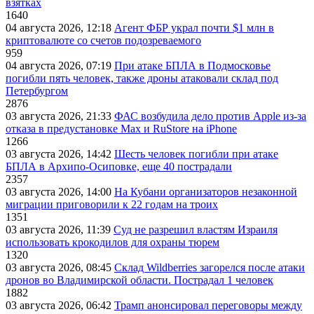
взятках
1640
04 августа 2026, 12:18
Агент ФБР украл почти $1 млн в
криптовалюте со счетов подозреваемого
959
04 августа 2026, 07:19
При атаке БПЛА в Подмосковье
погибли пять человек, также дроны атаковали склад под
Петербургом
2876
03 августа 2026, 21:33
ФАС возбудила дело против Apple из-за
отказа в предустановке Max и RuStore на iPhone
1266
03 августа 2026, 14:42
Шесть человек погибли при атаке
БПЛА в Архипо-Осиповке, еще 40 пострадали
2357
03 августа 2026, 14:00
На Кубани организаторов незаконной
миграции приговорили к 22 годам на троих
1351
03 августа 2026, 11:39
Суд не разрешил властям Израиля
использовать крокодилов для охраны тюрем
1320
03 августа 2026, 08:45
Склад Wildberries загорелся после атаки
дронов во Владимирской области. Пострадал 1 человек
1882
03 августа 2026, 06:42
Трамп анонсировал переговоры между