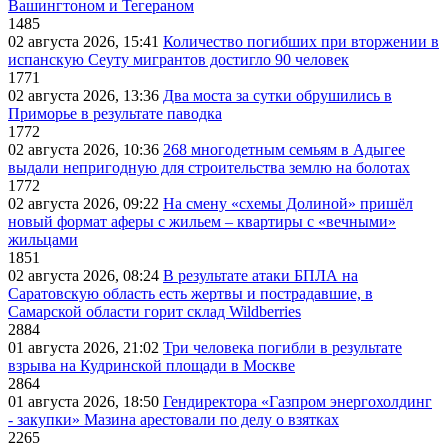
Вашингтоном и Тегераном
1485
02 августа 2026, 15:41
Количество погибших при вторжении в
испанскую Сеуту мигрантов достигло 90 человек
1771
02 августа 2026, 13:36
Два моста за сутки обрушились в
Приморье в результате паводка
1772
02 августа 2026, 10:36
268 многодетным семьям в Адыгее
выдали непригодную для строительства землю на болотах
1772
02 августа 2026, 09:22
На смену «схемы Долиной» пришёл
новый формат аферы с жильем – квартиры с «вечными»
жильцами
1851
02 августа 2026, 08:24
В результате атаки БПЛА на
Саратовскую область есть жертвы и пострадавшие, в
Самарской области горит склад Wildberries
2884
01 августа 2026, 21:02
Три человека погибли в результате
взрыва на Кудринской площади в Москве
2864
01 августа 2026, 18:50
Гендиректора «Газпром энергохолдинг
- закупки» Мазина арестовали по делу о взятках
2265