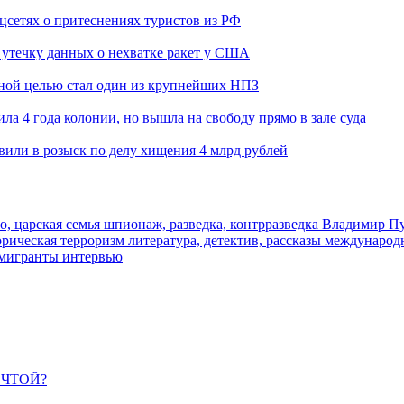
оцсетях о притеснениях туристов из РФ
утечку данных о нехватке ракет у США
ьной целью стал один из крупнейших НПЗ
ла 4 года колонии, но вышла на свободу прямо в зале суда
вили в розыск по делу хищения 4 млрд рублей
о, царская семья
шпионаж, разведка, контрразведка
Владимир П
торическая
терроризм
литература, детектив, рассказы
международ
 мигранты
интервью
ЕЧТОЙ?