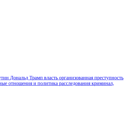
утин
Дональд Трамп
власть
организованная преступность
ные отношения и политика
расследования
криминал,