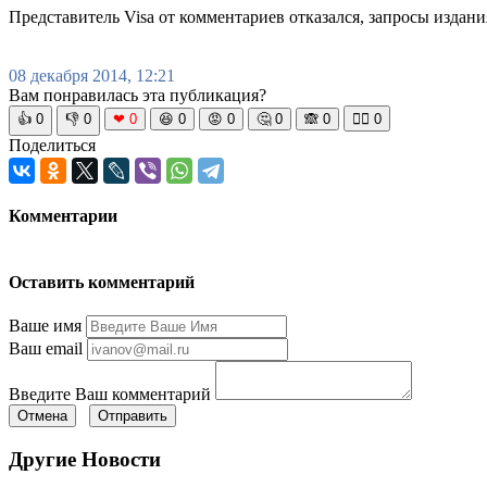
Представитель Visa от комментариев отказался, запросы издани
08 декабря 2014, 12:21
Вам понравилась эта публикация?
👍
0
👎
0
❤
0
😆
0
😡
0
🤔
0
🙈
0
🧘‍♀️
0
Поделиться
Комментарии
Оставить комментарий
Ваше имя
Ваш email
Введите Ваш комментарий
Отмена
Отправить
Другие Новости