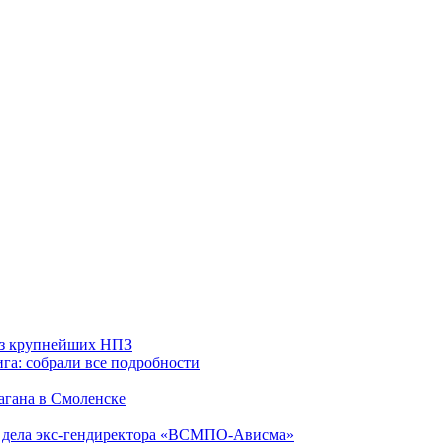
 из крупнейших НПЗ
га: собрали все подробности
агана в Смоленске
ю дела экс-гендиректора «ВСМПО-Ависма»