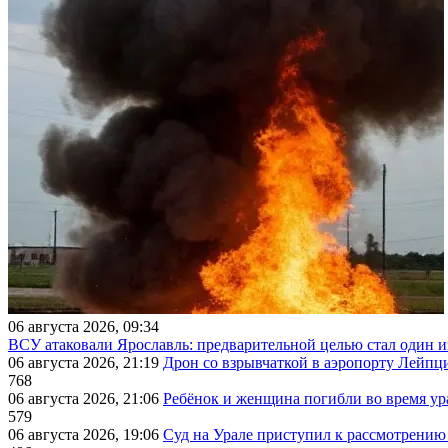
06 августа 2026, 09:34
ВСУ атаковали Ярославль: предварительной целью стал один
06 августа 2026, 21:19
Дрон со взрывчаткой в аэропорту Лейпци
768
06 августа 2026, 21:06
Ребёнок и женщина погибли во время ур
579
06 августа 2026, 19:06
Суд на Урале приступил к рассмотрени