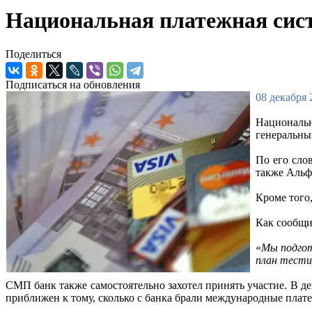
Национальная платежная сист
Поделиться
Подписаться на обновления
08 декабря 
Национальн
генеральны
По его сло
также Альф
Кроме того,
Как сообщи
«
Мы подгот
план тести
СМП банк также самостоятельно захотел принять участие. В д
приближен к тому, сколько с банка брали международные плате