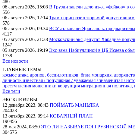
486
06 августа 2026, 15:08
В Грузии завели дело из-за «фейков» в с
556
06 августа 2026, 12:14
Трамп пригрозил тюрьмой допустившим 
578
06 августа 2026, 09:34
ВСУ атаковали Ярославль: предварител
4117
05 августа 2026, 21:38
Московский экс-депутат Харадизе получи
1247
05 августа 2026, 19:19
Экс-зама Набиуллиной в ЦБ Исаева объя
1738
Все новости
ГЛАВНЫЕ ТЕМЫ
космос
атака дронов, беспилотников, бпла
монархия, дворянств
личность известная / популярная / уважаемая / знаменитая / ис
преступления
мошенники
коррупция
миграционная политика,
Все теги
ЭКСКЛЮЗИВЫ
12 декабря 2023, 08:43
ПОЙМАТЬ МАНЬЯКА
204023
13 октября 2023, 09:14
КОВАРНЫЙ ПЛАН
190456
28 мая 2024, 08:50
ЭТО ЛИ НАЗЫВАЕТСЯ ГРУЗИНСКОЙ М
304575