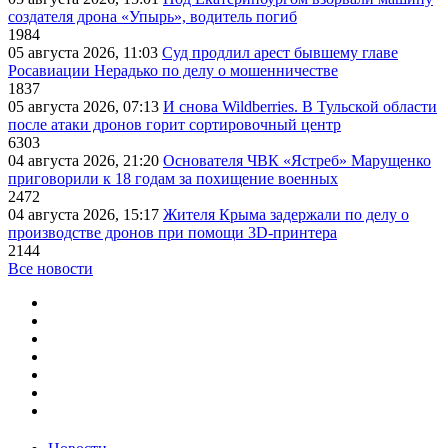
создателя дрона «Упырь», водитель погиб
1984
05 августа 2026, 11:03
Суд продлил арест бывшему главе
Росавиации Нерадько по делу о мошенничестве
1837
05 августа 2026, 07:13
И снова Wildberries. В Тульской области
после атаки дронов горит сортировочный центр
6303
04 августа 2026, 21:20
Основателя ЧВК «Ястреб» Марущенко
приговорили к 18 годам за похищение военных
2472
04 августа 2026, 15:17
Жителя Крыма задержали по делу о
производстве дронов при помощи 3D‑принтера
2144
Все новости