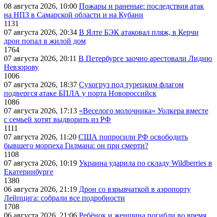
08 августа 2026, 10:00
Пожары и раненые: последствия атак
на НПЗ в Самарской области и на Кубани
1131
07 августа 2026, 20:34
В Ялте БЭК атаковал пляж, в Керчи
дрон попал в жилой дом
1764
07 августа 2026, 20:11
В Петербурге заочно арестовали Лидию
Невзорову
1006
07 августа 2026, 18:37
Сухогруз под турецким флагом
подвергся атаке БПЛА у порта Новороссийск
1086
07 августа 2026, 17:13
«Веселого молочника» Уолкера вместе
с семьей хотят выдворить из РФ
1111
07 августа 2026, 11:20
США попросили РФ освободить
бывшего морпеха Гилмана: он при смерти?
1108
07 августа 2026, 10:19
Украина ударила по складу Wildberries в
Екатеринбурге
1380
06 августа 2026, 21:19
Дрон со взрывчаткой в аэропорту
Лейпцига: собрали все подробности
1708
06 августа 2026, 21:06
Ребёнок и женщина погибли во время