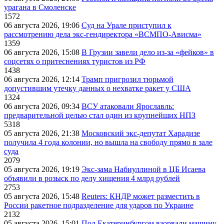
урагана в Смоленске
1572
06 августа 2026, 19:06
Суд на Урале приступил к
рассмотрению дела экс-гендиректора «ВСМПО-Ависма»
1359
06 августа 2026, 15:08
В Грузии завели дело из-за «фейков» в
соцсетях о притеснениях туристов из РФ
1438
06 августа 2026, 12:14
Трамп пригрозил тюрьмой
допустившим утечку данных о нехватке ракет у США
1324
06 августа 2026, 09:34
ВСУ атаковали Ярославль:
предварительной целью стал один из крупнейших НПЗ
5318
05 августа 2026, 21:38
Московский экс-депутат Харадизе
получила 4 года колонии, но вышла на свободу прямо в зале
суда
2079
05 августа 2026, 19:19
Экс-зама Набиуллиной в ЦБ Исаева
объявили в розыск по делу хищения 4 млрд рублей
2753
05 августа 2026, 15:48
Reuters: КНДР может разместить в
России ракетное подразделение для ударов по Украине
2132
05 августа 2026, 15:01
Под Екатеринбургом взорвали машину