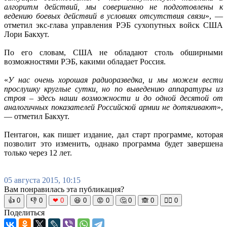
алгоритм действий, мы совершенно не подготовлены к
ведению боевых действий в условиях отсутствия связи
», —
отметил экс-глава управления РЭБ сухопутных войск США
Лори Бакхут.
По его словам, США не обладают столь обширными
возможностями РЭБ, какими обладает Россия.
«
У нас очень хорошая радиоразведка, и мы можем вести
прослушку круглые сутки, но по выведению аппаратуры из
строя – здесь наши возможности и до одной десятой от
аналогичных показателей Российской армии не дотягивают
»,
— отметил Бакхут.
Пентагон, как пишет издание, дал старт программе, которая
позволит это изменить, однако программа будет завершена
только через 12 лет.
05 августа 2015, 10:15
Вам понравилась эта публикация?
👍
0
👎
0
❤
0
😆
0
😡
0
🤔
0
🙈
0
🧘‍♀️
0
Поделиться