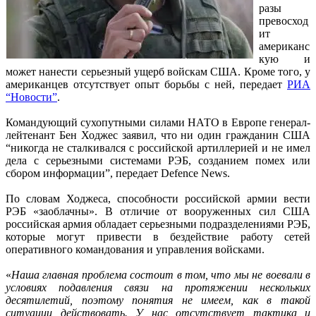
разы
превосход
ит
американс
кую и
может нанести серьезный ущерб войскам США. Кроме того, у
американцев отсутствует опыт борьбы с ней, передает
РИА
“Новости”
.
Командующий сухопутными силами НАТО в Европе генерал-
лейтенант Бен Ходжес заявил, что ни один гражданин США
“никогда не сталкивался с российской артиллерией и не имел
дела с серьезными системами РЭБ, созданием помех или
сбором информации”, передает Defence News.
По словам Ходжеса, способности российской армии вести
РЭБ «заоблачны». В отличие от вооруженных сил США
российская армия обладает серьезными подразделениями РЭБ,
которые могут привести в бездействие работу сетей
оперативного командования и управления войсками.
«
Наша главная проблема состоит в том, что мы не воевали в
условиях подавления связи на протяжении нескольких
десятилетий, поэтому понятия не имеем, как в такой
ситуации действовать. У нас отсутствует тактика и