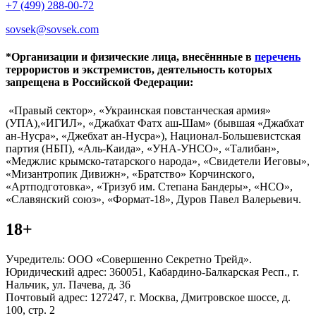
+7 (499) 288-00-72
sovsek@sovsek.com
*Организации и физические лица, внесённные в
перечень
террористов и экстремистов, деятельность которых
запрещена в Российской Федерации:
«Правый сектор», «Украинская повстанческая армия»
(УПА),«ИГИЛ», «Джабхат Фатх аш-Шам» (бывшая «Джабхат
ан-Нусра», «Джебхат ан-Нусра»), Национал-Большевистская
партия (НБП), «Аль-Каида», «УНА-УНСО», «Талибан»,
«Меджлис крымско-татарского народа», «Свидетели Иеговы»,
«Мизантропик Дивижн», «Братство» Корчинского,
«Артподготовка», «Тризуб им. Степана Бандеры», «НСО»,
«Славянский союз», «Формат-18», Дуров Павел Валерьевич.
18+
Учредитель: ООО «Совершенно Секретно Трейд».
Юридический адрес: 360051, Кабардино-Балкарская Респ., г.
Нальчик, ул. Пачева, д. 36
Почтовый адрес: 127247, г. Москва, Дмитровское шоссе, д.
100, стр. 2