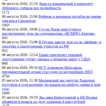
06 августа 2026, 21:19
Дрон со взрывчаткой в аэропорту
Лейпцига: собрали все подробности
1172
06 августа 2026, 21:06
Ребёнок и женщина погибли во время
урагана в Смоленске
1043
06 августа 2026, 19:06
Суд на Урале приступил к
рассмотрению дела экс-гендиректора «ВСМПО-Ависма»
845
06 августа 2026, 15:08
В Грузии завели дело из-за «фейков» в
соцсетях о притеснениях туристов из РФ
922
06 августа 2026, 12:14
Трамп пригрозил тюрьмой
допустившим утечку данных о нехватке ракет у США
868
06 августа 2026, 09:34
ВСУ атаковали Ярославль:
предварительной целью стал один из крупнейших НПЗ
4756
05 августа 2026, 21:38
Московский экс-депутат Харадизе
получила 4 года колонии, но вышла на свободу прямо в зале
суда
1609
05 августа 2026, 19:19
Экс-зама Набиуллиной в ЦБ Исаева
объявили в розыск по делу хищения 4 млрд рублей
2175