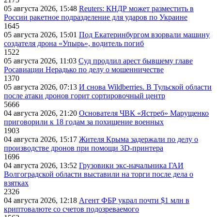
05 августа 2026, 15:48
Reuters: КНДР может разместить в
России ракетное подразделение для ударов по Украине
1645
05 августа 2026, 15:01
Под Екатеринбургом взорвали машину
создателя дрона «Упырь», водитель погиб
1522
05 августа 2026, 11:03
Суд продлил арест бывшему главе
Росавиации Нерадько по делу о мошенничестве
1370
05 августа 2026, 07:13
И снова Wildberries. В Тульской области
после атаки дронов горит сортировочный центр
5666
04 августа 2026, 21:20
Основателя ЧВК «Ястреб» Марущенко
приговорили к 18 годам за похищение военных
1903
04 августа 2026, 15:17
Жителя Крыма задержали по делу о
производстве дронов при помощи 3D‑принтера
1696
04 августа 2026, 13:52
Грузовики экс-начальника ГАИ
Волгоградской области выставили на торги после дела о
взятках
2326
04 августа 2026, 12:18
Агент ФБР украл почти $1 млн в
криптовалюте со счетов подозреваемого