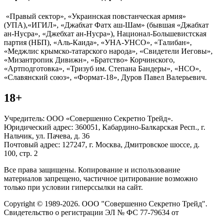
«Правый сектор», «Украинская повстанческая армия»
(УПА),«ИГИЛ», «Джабхат Фатх аш-Шам» (бывшая «Джабхат
ан-Нусра», «Джебхат ан-Нусра»), Национал-Большевистская
партия (НБП), «Аль-Каида», «УНА-УНСО», «Талибан»,
«Меджлис крымско-татарского народа», «Свидетели Иеговы»,
«Мизантропик Дивижн», «Братство» Корчинского,
«Артподготовка», «Тризуб им. Степана Бандеры», «НСО»,
«Славянский союз», «Формат-18», Дуров Павел Валерьевич.
18+
Учредитель: ООО «Совершенно Секретно Трейд».
Юридический адрес: 360051, Кабардино-Балкарская Респ., г.
Нальчик, ул. Пачева, д. 36
Почтовый адрес: 127247, г. Москва, Дмитровское шоссе, д.
100, стр. 2
Все права защищены. Копирование и использование
материалов запрещено, частичное цитирование возможно
только при условии гиперссылки на сайт.
Copyright © 1989-2026. ООО "Совершенно Секретно Трейд".
Свидетельство о регистрации ЭЛ № ФС 77-79634 от