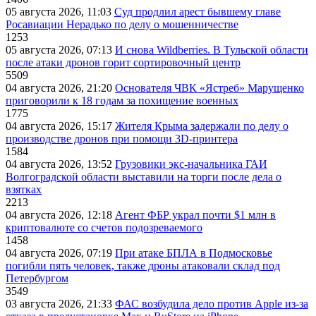
05 августа 2026, 11:03
Суд продлил арест бывшему главе
Росавиации Нерадько по делу о мошенничестве
1253
05 августа 2026, 07:13
И снова Wildberries. В Тульской области
после атаки дронов горит сортировочный центр
5509
04 августа 2026, 21:20
Основателя ЧВК «Ястреб» Марущенко
приговорили к 18 годам за похищение военных
1775
04 августа 2026, 15:17
Жителя Крыма задержали по делу о
производстве дронов при помощи 3D‑принтера
1584
04 августа 2026, 13:52
Грузовики экс-начальника ГАИ
Волгоградской области выставили на торги после дела о
взятках
2213
04 августа 2026, 12:18
Агент ФБР украл почти $1 млн в
криптовалюте со счетов подозреваемого
1458
04 августа 2026, 07:19
При атаке БПЛА в Подмосковье
погибли пять человек, также дроны атаковали склад под
Петербургом
3549
03 августа 2026, 21:33
ФАС возбудила дело против Apple из-за