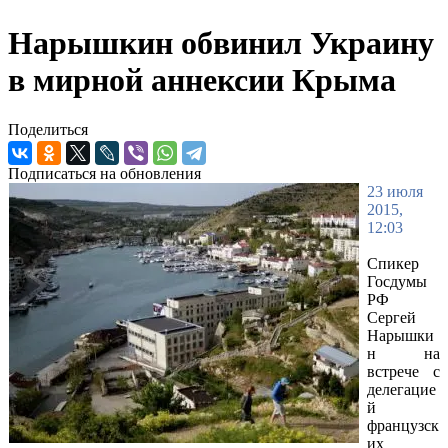
Нарышкин обвинил Украину
в мирной аннексии Крыма
Поделиться
Подписаться на обновления
23 июля
2015,
12:03
Спикер
Госдумы
РФ
Сергей
Нарышки
н на
встрече с
делегацие
й
французск
их