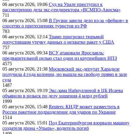
06 августа 2026, 19:06
Суд на Урале приступил к
рассмотрению дела экс-гендиректора «ВСМПО-Ависма»
711
06 августа 2026, 15:08
В Грузии завели дело из-за «фейков» в
соцсетях о притеснениях туристов из РФ
783
06 августа 2026, 12:14
Трамп пригрозил тюрьмой
допустившим утечку данных о нехватке ракет у США
757
06 августа 2026, 09:34
ВСУ атаковали Ярославль:
предварительной целью стал один из крупнейших НПЗ
4575
05 августа 2026, 21:38
Московский экс-депутат Харадизе
получила 4 года колонии, но вышла на свободу прямо в зале
суда
1487
05 августа 2026, 19:19
Экс-зама Набиуллиной в ЦБ Исаева
объявили в розыск по делу хищения 4 млрд рублей
1999
05 августа 2026, 15:48
Reuters: КНДР может разместить в
России ракетное подразделение для ударов по Украине
1514
05 августа 2026, 15:01
Под Екатеринбургом взорвали машину
создателя дрона «Упырь», водитель погиб
1406