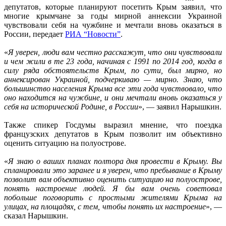
депутатов, которые планируют посетить Крым заявил, что
многие крымчане за годы мирной аннексии Украиной
чувствовали себя на чужбине и мечтали вновь оказаться в
России, передает
РИА “Новости”
.
«
Я уверен, люди вам честно расскажут, что они чувствовали
и чем жили в те 23 года, начиная с 1991 по 2014 год, когда в
силу ряда обстоятельств Крым, по сути, был мирно, но
аннексирован Украиной, подчеркиваю — мирно. Знаю, что
большинство населения Крыма все эти года чувствовало, что
оно находится на чужбине, и они мечтали вновь оказаться у
себя на исторической Родине, в России
», — заявил Нарышкин.
Также спикер Госдумы выразил мнение, что поездка
французских депутатов в Крым позволит им объективно
оценить ситуацию на полуострове.
«
Я знаю о ваших планах полтора дня провести в Крыму. Вы
спланировали это заранее и я уверен, что пребывание в Крыму
позволит вам объективно оценить ситуацию на полуострове,
понять настроение людей. Я бы вам очень советовал
побольше поговорить с простыми жителями Крыма на
улицах, на площадях, с тем, чтобы понять их настроение
», —
сказал Нарышкин.