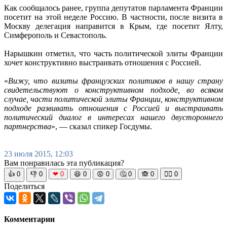
Как сообщалось ранее, группа депутатов парламента Франции
посетит на этой неделе Россию. В частности, после визита в
Москву делегация направится в Крым, где посетит Ялту,
Симферополь и Севастополь.
Нарышкин отметил, что часть политической элиты Франции
хочет конструктивно выстраивать отношения с Россией.
«
Вижу, что визиты французских политиков в нашу страну
свидетельствуют о конструктивном подходе, во всяком
случае, части политической элиты Франции, конструктивном
подходе развивать отношения с Россией и выстраивать
политический диалог в интересах нашего двустороннего
партнерства
», — сказал спикер Госдумы.
23 июля 2015, 12:03
Вам понравилась эта публикация?
👍
0
👎
0
❤
0
😆
0
😡
0
🤔
0
🙈
0
🧘‍♀️
0
Поделиться
Комментарии