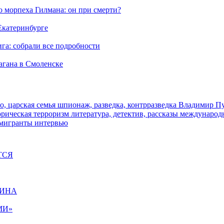
морпеха Гилмана: он при смерти?
 Екатеринбурге
га: собрали все подробности
агана в Смоленске
о, царская семья
шпионаж, разведка, контрразведка
Владимир П
торическая
терроризм
литература, детектив, рассказы
международ
 мигранты
интервью
ТСЯ
ЩИНА
МИ»