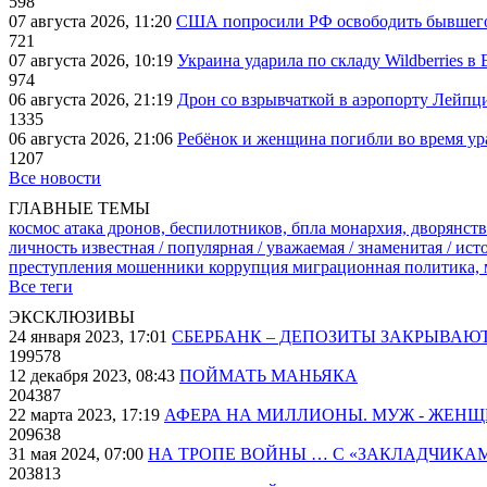
598
07 августа 2026, 11:20
США попросили РФ освободить бывшего 
721
07 августа 2026, 10:19
Украина ударила по складу Wildberries в
974
06 августа 2026, 21:19
Дрон со взрывчаткой в аэропорту Лейпци
1335
06 августа 2026, 21:06
Ребёнок и женщина погибли во время ур
1207
Все новости
ГЛАВНЫЕ ТЕМЫ
космос
атака дронов, беспилотников, бпла
монархия, дворянств
личность известная / популярная / уважаемая / знаменитая / ис
преступления
мошенники
коррупция
миграционная политика,
Все теги
ЭКСКЛЮЗИВЫ
24 января 2023, 17:01
СБЕРБАНК – ДЕПОЗИТЫ ЗАКРЫВАЮ
199578
12 декабря 2023, 08:43
ПОЙМАТЬ МАНЬЯКА
204387
22 марта 2023, 17:19
АФЕРА НА МИЛЛИОНЫ. МУЖ - ЖЕН
209638
31 мая 2024, 07:00
НА ТРОПЕ ВОЙНЫ … С «ЗАКЛАДЧИКА
203813