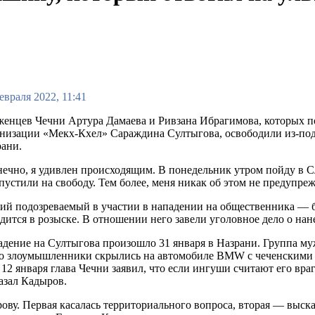
евраля 2022, 11:41
енцев Чечни Артура Дамаева и Ривзана Ибрагимова, которых п
низации «Мекх-Кхел» Сараждина Султыгова, освободили из-по
ани.
ечно, я удивлен происходящим. В понедельник утром пойду в С
пустили на свободу. Тем более, меня никак об этом не предупр
тий подозреваемый в участии в нападении на общественника —
дится в розыске. В отношении него завели уголовное дело о нане
дение на Султыгова произошло 31 января в Назрани. Группа муж
о злоумышленники скрылись на автомобиле BMW с чеченскими г
2 января глава Чечни заявил, что если ингуши считают его вра
казал Кадыров.
ву. Первая касалась территориального вопроса, вторая — выска