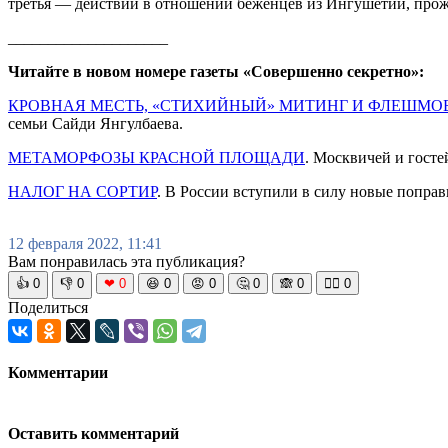
третья — действий в отношении беженцев из Ингушетии, прожи
____________________
Читайте в новом номере газеты «Совершенно секретно»:
КРОВНАЯ МЕСТЬ, «СТИХИЙНЫЙ» МИТИНГ И ФЛЕШМОБ
семьи Сайди Янгулбаева.
МЕТАМОРФОЗЫ КРАСНОЙ ПЛОЩАДИ
. Москвичей и гост
НАЛОГ НА СОРТИР
. В России вступили в силу новые поправ
12 февраля 2022, 11:41
Вам понравилась эта публикация?
👍
0
👎
0
❤
0
😆
0
😡
0
🤔
0
🙈
0
🧘‍♀️
0
Поделиться
Комментарии
Оставить комментарий