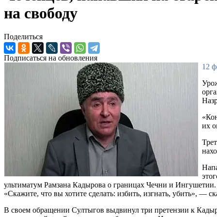
на свободу
Поделиться
Подписаться на обновления
12 ф
Урож
орга
Назр
«Кон
их о
Тре
нахо
Напа
этог
ультиматум Рамзана Кадырова о границах Чечни и Ингушетии. 1
«Скажите, что вы хотите сделать: избить, изгнать, убить», — с
В своем обращении Султыгов выдвинул три претензии к Кадыро