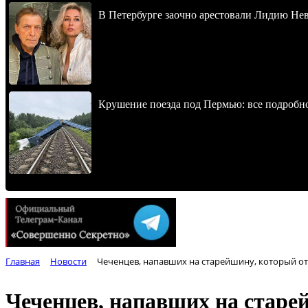
В Петербурге заочно арестовали Лидию Не
Крушение поезда под Пермью: все подробн
Главная
Новости
Чеченцев, напавших на старейшину, который от
Чеченцев, напавших на старе