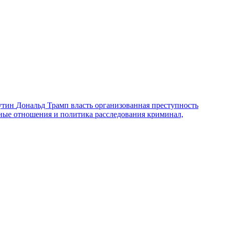
утин
Дональд Трамп
власть
организованная преступность
ные отношения и политика
расследования
криминал,