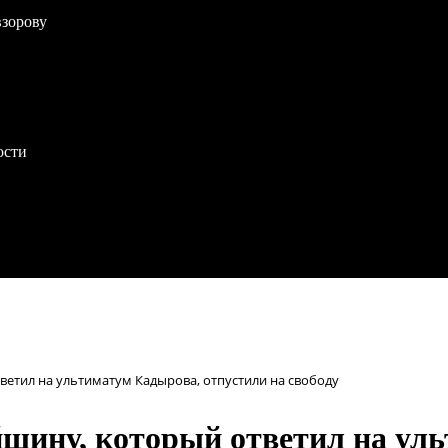
взорову
ости
ветил на ультиматум Кадырова, отпустили на свободу
йшину, который ответил на ул