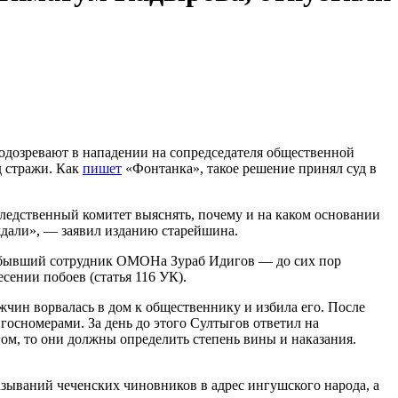
одозревают в нападении на сопредседателя общественной
д стражи. Как
пишет
«Фонтанка», такое решение принял суд в
ледственный комитет выяснять, почему и на каком основании
еждали», — заявил изданию старейшина.
 бывший сотрудник ОМОНа Зураб Идигов — до сих пор
сении побоев (статья 116 УК).
чин ворвалась в дом к общественнику и избила его. После
осномерами. За день до этого Султыгов ответил на
гом, то они должны определить степень вины и наказания.
зываний чеченских чиновников в адрес ингушского народа, а