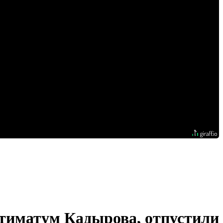
ьтиматум Кадырова, отпустили