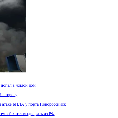
 попал в жилой дом
Невзорову
я атаке БПЛА у порта Новороссийск
семьей хотят выдворить из РФ