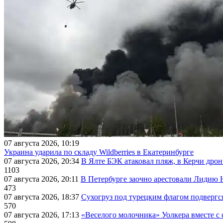
07 августа 2026, 10:19
Украина ударила по складу Wildberries в Екатеринбурге
07 августа 2026, 20:34
В Ялте БЭК атаковал пляж, в Керчи дрон
1103
07 августа 2026, 20:11
В Петербурге заочно арестовали Лидию 
473
07 августа 2026, 18:37
Сухогруз под турецким флагом подвергс
570
07 августа 2026, 17:13
«Веселого молочника» Уолкера вместе с 