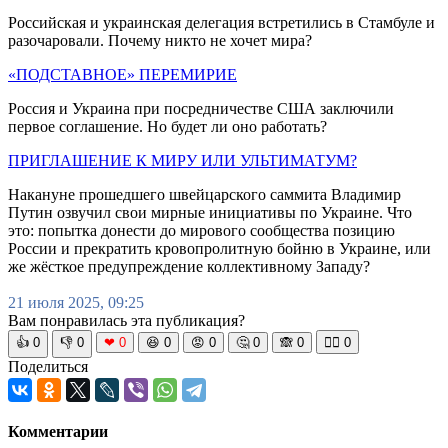
Российская и украинская делегация встретились в Стамбуле и
разочаровали. Почему никто не хочет мира?
«ПОДСТАВНОЕ» ПЕРЕМИРИЕ
Россия и Украина при посредничестве США заключили
первое соглашение. Но будет ли оно работать?
ПРИГЛАШЕНИЕ К МИРУ ИЛИ УЛЬТИМАТУМ?
Накануне прошедшего швейцарского саммита Владимир
Путин озвучил свои мирные инициативы по Украине. Что
это: попытка донести до мирового сообщества позицию
России и прекратить кровопролитную бойню в Украине, или
же жёсткое предупреждение коллективному Западу?
21 июля 2025, 09:25
Вам понравилась эта публикация?
👍
0
👎
0
❤
0
😆
0
😡
0
🤔
0
🙈
0
🧘‍♀️
0
Поделиться
Комментарии