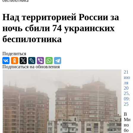
беспилотника
Над территорией России за
ночь сбили 74 украинских
беспилотника
Поделиться
Подписаться на обновления
21
ию
ля
20
25,
09:
25
В
Ми
но
бо