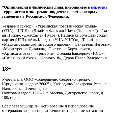
*Организации и физические лица, внесённные в
перечень
террористов и экстремистов, деятельность которых
запрещена в Российской Федерации:
«Правый сектор», «Украинская повстанческая армия»
(УПА),«ИГИЛ», «Джабхат Фатх аш-Шам» (бывшая «Джабхат
ан-Нусра», «Джебхат ан-Нусра»), Национал-Большевистская
партия (НБП), «Аль-Каида», «УНА-УНСО», «Талибан»,
«Меджлис крымско-татарского народа», «Свидетели Иеговы»,
«Мизантропик Дивижн», «Братство» Корчинского,
«Артподготовка», «Тризуб им. Степана Бандеры», «НСО»,
«Славянский союз», «Формат-18», Дуров Павел Валерьевич.
18+
Учредитель: ООО «Совершенно Секретно Трейд».
Юридический адрес: 360051, Кабардино-Балкарская Респ., г.
Нальчик, ул. Пачева, д. 36
Почтовый адрес: 127247, г. Москва, Дмитровское шоссе, д.
100, стр. 2
Все права защищены. Копирование и использование
материалов запрещено, частичное цитирование возможно