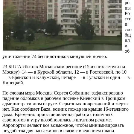
ро
ны
Ро
сси
и
соо
бщ
ил
и
об
уничтожении 74 беспилотников минувшей ночью.
23 БПЛА сбито в Московском регионе (15 из них летели на
Москву), 14 — в Курской области, 12 — в Ростовской, по 10
— в Брянской и Калужской, четыре — в Тульской и один — в
Липецкой.
По словам мэра Москвы Сергея Собянина, зафиксировано
падение обломков в рабочем поселке Киевский в Троицком
административном округе. Серьезных повреждений и жертв
нет. Как сообщает Baza, возник пожар на крыше 16-этажного
дома. Временно приостановленная работа столичных
аэропортов к утру возобновилась в штатном режиме.
Аэропорты делают все возможное, чтобы минимизировать
неудобства для пассажиров в связи с введением плана