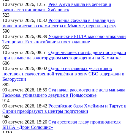
10 августа 2026, 12:51
Река Амур вышла из берегов и
начинает затапливать Хабаровск
523
10 августа 2026, 10:32
Россиянка сбежала в Таиланд из
мошеннического скам-центра в Мьянме, переплыв реку
590
10 августа 2026, 09:39
Украинские БПЛА массово атаковали
Татарстан. Есть погибшие и пострадавшие
953
10 августа 2026, 08:51
Один человек погиб, двое пострадали
при взрыве на золоторудном месторождении на Камчатке
606
10 августа 2026, 08:02
Одного из главных участников
поставок некачественной тушёнки в зону СВО задержали в
Белоруссии
885
09 августа 2026, 18:59
Суд начал рассмотрение дела маньяка
Гаськова, убивавшего девушек в Подмосковье
914
09 августа 2026, 18:42
Российские базы Хмеймим и Тартус в
Сирии преобразуют в центры подготовки
948
09 августа 2026, 15:20
Суд арестовал главу производителя
БПЛА «Дрон Солюшнс»
1210