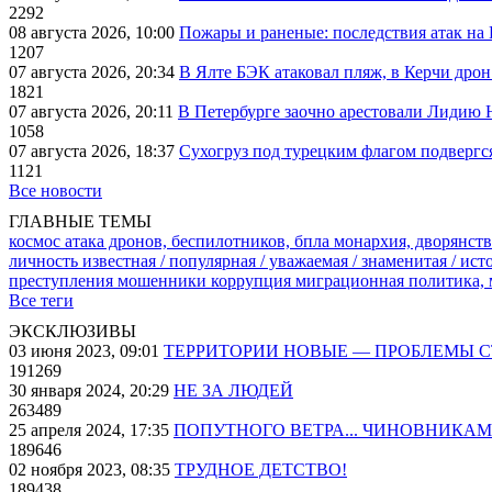
2292
08 августа 2026, 10:00
Пожары и раненые: последствия атак на
1207
07 августа 2026, 20:34
В Ялте БЭК атаковал пляж, в Керчи дрон
1821
07 августа 2026, 20:11
В Петербурге заочно арестовали Лидию 
1058
07 августа 2026, 18:37
Сухогруз под турецким флагом подвергс
1121
Все новости
ГЛАВНЫЕ ТЕМЫ
космос
атака дронов, беспилотников, бпла
монархия, дворянств
личность известная / популярная / уважаемая / знаменитая / ис
преступления
мошенники
коррупция
миграционная политика,
Все теги
ЭКСКЛЮЗИВЫ
03 июня 2023, 09:01
ТЕРРИТОРИИ НОВЫЕ — ПРОБЛЕМЫ 
191269
30 января 2024, 20:29
НЕ ЗА ЛЮДЕЙ
263489
25 апреля 2024, 17:35
ПОПУТНОГО ВЕТРА... ЧИНОВНИКАМ
189646
02 ноября 2023, 08:35
ТРУДНОЕ ДЕТСТВО!
189438