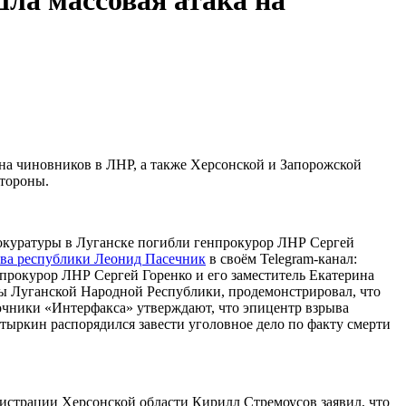
 на чиновников в ЛНР, а также Херсонской и Запорожской
стороны.
рокуратуры в Луганске погибли генпрокурор ЛНР Сергей
ава республики Леонид Пасечник
в своём Telegram-канал:
 прокурор ЛНР Сергей Горенко и его заместитель Екатерина
ы Луганской Народной Республики, продемонстрировал, что
чники «Интерфакса» утверждают, что эпицентр взрыва
тыркин распорядился завести уголовное дело по факту смерти
истрации Херсонской области Кирилл Стремоусов заявил, что