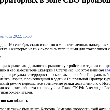
ентября 2022, 15:50
дня, 16 сентября, стало известно о многочисленных нападениях
стях. Некоторые из них оказались успешными для атаковавшей 
Р
 при взрыве самодельного взрывного устройства в здании генп
нко и его заместитель Екатерина Стегленко. Об этом написал
гл
одня в результате террористического акта погибли Генеральный
ленко. Взрыв, произошедший в здании Генеральной Прокуратур
ский режим перешел все возможные рамки дозволенного». Исто
дился возле кабинета генпрокурора. Глава СК РФ Александр Бас
 правоохранителей.
сонская область
релян также был центр Херсона. Замглава пророссийской админ