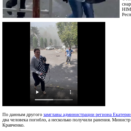
снар
HIMA
Респ
По данным другого
замглавы администрации региона Екатери
два человека погибло, а несколько получили ранения. Министр
Кравченко.