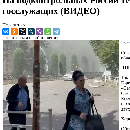
госслужащих (ВИДЕО)
Поделиться
Подписаться на обновления
16 с
Сего
обла
ЛН
Так,
Горе
«Сег
Стег
Киев
нахо
двух
Хер
Обст