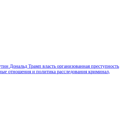
утин
Дональд Трамп
власть
организованная преступность
ные отношения и политика
расследования
криминал,