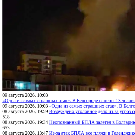
09 августа 2026, 10:03
«Одна из самых страшных атак». В Белгороде ранены 13 челове
09 августа 2026, 10:03
«Одна из самых страшных атак». В Белго
08 августа 2026, 19:59
Возбуждено уголовное дело из-за угроз 
518
08 августа 2026, 19:34
Неопознанный БПЛА залетел в Болгарию 
653
08 августа 2026, 13:47
Из-за атак БПЛА все пляжи в Геленджик