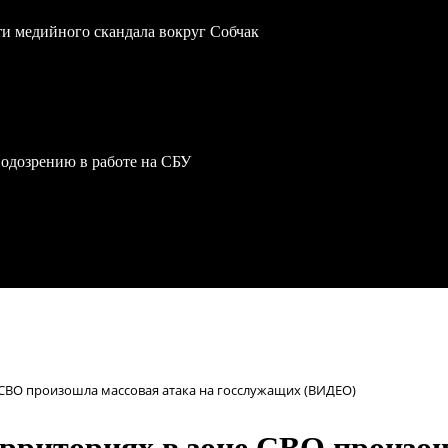
ти медийного скандала вокруг Собчак
одозрению в работе на СБУ
 СВО произошла массовая атака на госслужащих (ВИДЕО)
рриториях в зоне СВО произош