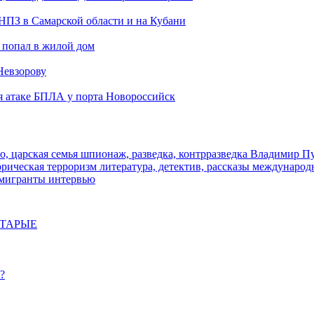
 НПЗ в Самарской области и на Кубани
 попал в жилой дом
Невзорову
я атаке БПЛА у порта Новороссийск
о, царская семья
шпионаж, разведка, контрразведка
Владимир П
торическая
терроризм
литература, детектив, рассказы
международ
 мигранты
интервью
СТАРЫЕ
?