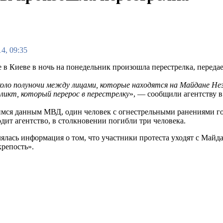
4, 09:35
 в Киеве в ночь на понедельник произошла перестрелка, перед
коло полуночи между лицами, которые находятся на Майдане Н
фликт, который перерос в перестрелку
», — сообщили агентству 
ся данным МВД, один человек с огнестрельными ранениями г
дит агентство, в столкновении погибли три человека.
лялась информация о том, что участники протеста уходят с Майд
крепость».