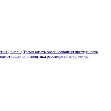
утин
Дональд Трамп
власть
организованная преступность
ные отношения и политика
расследования
криминал,