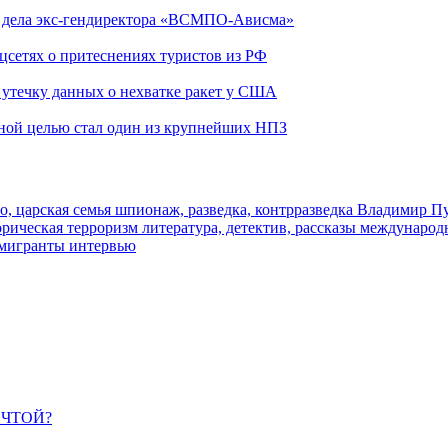
ю дела экс-гендиректора «ВСМПО-Ависма»
оцсетях о притеснениях туристов из РФ
утечку данных о нехватке ракет у США
ьной целью стал один из крупнейших НПЗ
о, царская семья
шпионаж, разведка, контрразведка
Владимир П
торическая
терроризм
литература, детектив, рассказы
международ
 мигранты
интервью
ЕЧТОЙ?