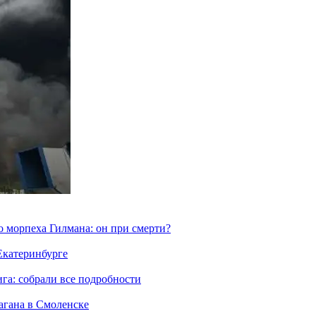
морпеха Гилмана: он при смерти?
 Екатеринбурге
га: собрали все подробности
агана в Смоленске