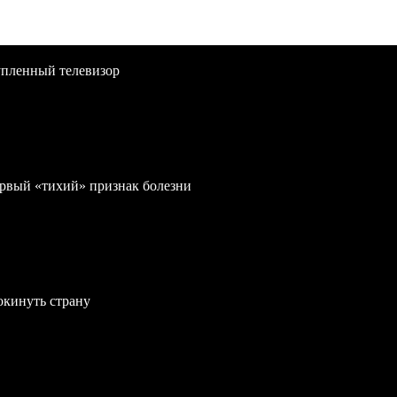
упленный телевизор
первый «тихий» признак болезни
окинуть страну