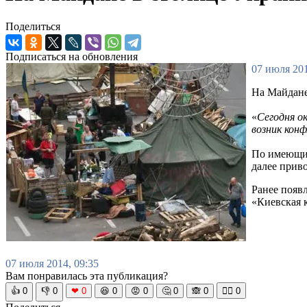
Поделиться
Подписаться на обновления
07 июля 201
На Майдане
«
Сегодня о
возник кон
По имеющим
далее приво
Ранее появ
«Киевская 
07 июля 2014, 09:35
Вам понравилась эта публикация?
👍
0
👎
0
❤
0
😆
0
😡
0
🤔
0
🙈
0
🧘‍♀️
0