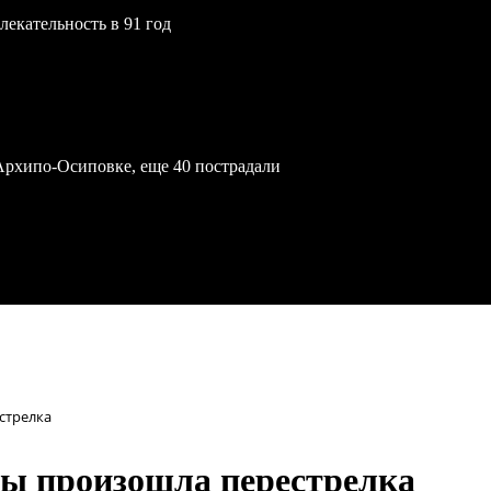
екательность в 91 год
Архипо-Осиповке, еще 40 пострадали
стрелка
ны произошла перестрелка