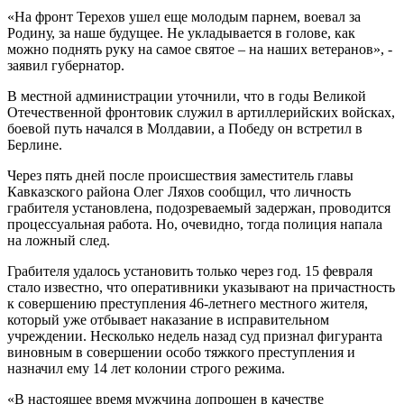
«На фронт Терехов ушел еще молодым парнем, воевал за
Родину, за наше будущее. Не укладывается в голове, как
можно поднять руку на самое святое – на наших ветеранов», -
заявил губернатор.
В местной администрации уточнили, что в годы Великой
Отечественной фронтовик служил в артиллерийских войсках,
боевой путь начался в Молдавии, а Победу он встретил в
Берлине.
Через пять дней после происшествия заместитель главы
Кавказского района Олег Ляхов сообщил, что личность
грабителя установлена, подозреваемый задержан, проводится
процессуальная работа. Но, очевидно, тогда полиция напала
на ложный след.
Грабителя удалось установить только через год. 15 февраля
стало известно, что оперативники указывают на причастность
к совершению преступления 46-летнего местного жителя,
который уже отбывает наказание в исправительном
учреждении. Несколько недель назад суд признал фигуранта
виновным в совершении особо тяжкого преступления и
назначил ему 14 лет колонии строго режима.
«В настоящее время мужчина допрошен в качестве