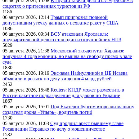
06 августа 2026, 15:08
В Грузии завели дело из-за «фейков» в
соцсетях о притеснениях туристов из РФ
1186
06 августа 2026, 12:14
Трамп пригрозил тюрьмой
допустившим утечку данных о нехватке ракет у США
1086
06 августа 2026, 09:34
ВСУ атаковали Ярославль:
предварительной целью стал один из крупнейших НПЗ
5029
05 августа 2026, 21:38
Московский экс-депутат Харадизе
получила 4 года колонии, но вышла на свободу прямо в зале
суда
1830
05 августа 2026, 19:19
Экс-зама Набиуллиной в ЦБ Исаева
объявили в розыск по делу хищения 4 млрд рублей
2452
05 августа 2026, 15:48
Reuters: КНДР может разместить в
России ракетное подразделение для ударов по Украине
1867
05 августа 2026, 15:01
Под Екатеринбургом взорвали машину
создателя дрона «Упырь», водитель погиб
1730
05 августа 2026, 11:03
Суд продлил арест бывшему главе
Росавиации Нерадько по делу о мошенничестве
1582