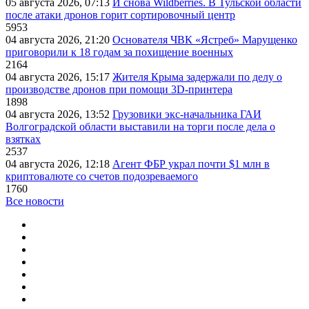
05 августа 2026, 07:13
И снова Wildberries. В Тульской области
после атаки дронов горит сортировочный центр
5953
04 августа 2026, 21:20
Основателя ЧВК «Ястреб» Марущенко
приговорили к 18 годам за похищение военных
2164
04 августа 2026, 15:17
Жителя Крыма задержали по делу о
производстве дронов при помощи 3D‑принтера
1898
04 августа 2026, 13:52
Грузовики экс-начальника ГАИ
Волгоградской области выставили на торги после дела о
взятках
2537
04 августа 2026, 12:18
Агент ФБР украл почти $1 млн в
криптовалюте со счетов подозреваемого
1760
Все новости