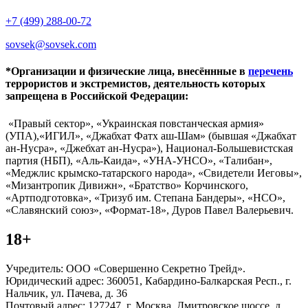
+7 (499) 288-00-72
sovsek@sovsek.com
*Организации и физические лица, внесённные в
перечень
террористов и экстремистов, деятельность которых
запрещена в Российской Федерации:
«Правый сектор», «Украинская повстанческая армия»
(УПА),«ИГИЛ», «Джабхат Фатх аш-Шам» (бывшая «Джабхат
ан-Нусра», «Джебхат ан-Нусра»), Национал-Большевистская
партия (НБП), «Аль-Каида», «УНА-УНСО», «Талибан»,
«Меджлис крымско-татарского народа», «Свидетели Иеговы»,
«Мизантропик Дивижн», «Братство» Корчинского,
«Артподготовка», «Тризуб им. Степана Бандеры», «НСО»,
«Славянский союз», «Формат-18», Дуров Павел Валерьевич.
18+
Учредитель: ООО «Совершенно Секретно Трейд».
Юридический адрес: 360051, Кабардино-Балкарская Респ., г.
Нальчик, ул. Пачева, д. 36
Почтовый адрес: 127247, г. Москва, Дмитровское шоссе, д.