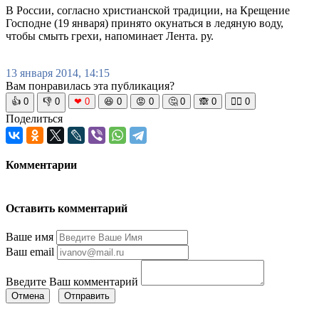
В России, согласно христианской традиции, на Крещение
Господне (19 января) принято окунаться в ледяную воду,
чтобы смыть грехи, напоминает Лента. ру.
13 января 2014, 14:15
Вам понравилась эта публикация?
👍
0
👎
0
❤
0
😆
0
😡
0
🤔
0
🙈
0
🧘‍♀️
0
Поделиться
Комментарии
Оставить комментарий
Ваше имя
Ваш email
Введите Ваш комментарий
Отмена
Отправить