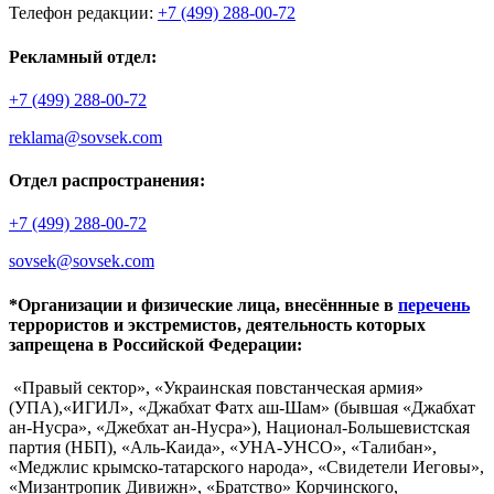
Телефон редакции:
+7 (499) 288-00-72
Рекламный отдел:
+7 (499) 288-00-72
reklama@sovsek.com
Отдел распространения:
+7 (499) 288-00-72
sovsek@sovsek.com
*Организации и физические лица, внесённные в
перечень
террористов и экстремистов, деятельность которых
запрещена в Российской Федерации:
«Правый сектор», «Украинская повстанческая армия»
(УПА),«ИГИЛ», «Джабхат Фатх аш-Шам» (бывшая «Джабхат
ан-Нусра», «Джебхат ан-Нусра»), Национал-Большевистская
партия (НБП), «Аль-Каида», «УНА-УНСО», «Талибан»,
«Меджлис крымско-татарского народа», «Свидетели Иеговы»,
«Мизантропик Дивижн», «Братство» Корчинского,