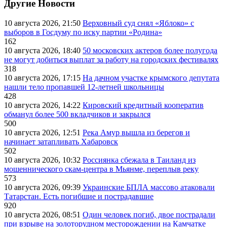
Другие Новости
10 августа 2026, 21:50
Верховный суд снял «Яблоко» с
выборов в Госдуму по иску партии «Родина»
162
10 августа 2026, 18:40
50 московских актеров более полугода
не могут добиться выплат за работу на городских фестивалях
318
10 августа 2026, 17:15
На дачном участке крымского депутата
нашли тело пропавшей 12-летней школьницы
428
10 августа 2026, 14:22
Кировский кредитный кооператив
обманул более 500 вкладчиков и закрылся
500
10 августа 2026, 12:51
Река Амур вышла из берегов и
начинает затапливать Хабаровск
502
10 августа 2026, 10:32
Россиянка сбежала в Таиланд из
мошеннического скам-центра в Мьянме, переплыв реку
573
10 августа 2026, 09:39
Украинские БПЛА массово атаковали
Татарстан. Есть погибшие и пострадавшие
920
10 августа 2026, 08:51
Один человек погиб, двое пострадали
при взрыве на золоторудном месторождении на Камчатке