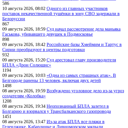
586
10 августа 2026, 08:02
Одного из главных участников
поставок некачественной тушёнки в зону СВО задержали в
Белоруссии
867
09 августа 2026, 18:59
Суд начал рассмотрение дела маньяка
Гаськова, убивавшего девушек в Подмосковье
898
09 августа 2026, 18:42
Российские базы Хмеймим и Тартус в
Сирии преобразуют в центры подготовки
932
09 августа 2026, 15:20
Суд арестовал главу производителя
БПЛА «Дрон Солюшнс»
1194
09 августа 2026, 10:03
«Одна из самых страшных атак». В
Белгороде ранены 13 человек, включая двух детей
1498
08 августа 2026, 19:59
Возбуждено уголовное дело из-за угроз
создателям «Колобка»
1208
08 августа 2026, 19:34
Неопознанный БПЛА залетел в
Болгарию и взорвался у Трансбалканского газопровода
1451
08 августа 2026, 13:47
Из-за атак БПЛА все пляжи в
Геленджике, Кабардинке и Дивноморском закрыли