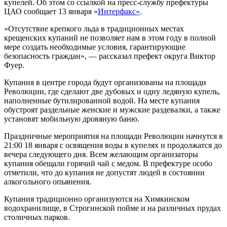
купелей. Об этом со ссылкой на пресс-службу префектуры
ЦАО сообщает 13 января «
Интерфакс»
.
«Отсутствие крепкого льда в традиционных местах
крещенских купаний не позволяет нам в этом году в полной
мере создать необходимые условия, гарантирующие
безопасность граждан», — рассказал префект округа Виктор
Фуер.
Купания в центре города будут организованы на площади
Революции, где сделают две дубовых и одну ледяную купель,
наполненные бутилированной водой. На месте купания
обустроят раздельные женские и мужские раздевалки, а также
установят мобильную дровяную баню.
Праздничные мероприятия на площади Революции начнутся в
21:00 18 января с освящения воды в купелях и продолжатся до
вечера следующего дня. Всем желающим организаторы
купания обещали горячий чай с медом. В префектуре особо
отметили, что до купания не допустят людей в состоянии
алкогольного опьянения.
Купания традиционно организуются на Химкинском
водохранилище, в Строгинской пойме и на различных прудах
столичных парков.