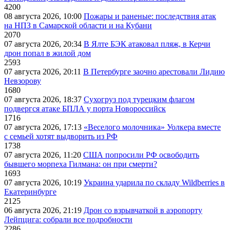
4200
08 августа 2026, 10:00
Пожары и раненые: последствия атак
на НПЗ в Самарской области и на Кубани
2070
07 августа 2026, 20:34
В Ялте БЭК атаковал пляж, в Керчи
дрон попал в жилой дом
2593
07 августа 2026, 20:11
В Петербурге заочно арестовали Лидию
Невзорову
1680
07 августа 2026, 18:37
Сухогруз под турецким флагом
подвергся атаке БПЛА у порта Новороссийск
1716
07 августа 2026, 17:13
«Веселого молочника» Уолкера вместе
с семьей хотят выдворить из РФ
1738
07 августа 2026, 11:20
США попросили РФ освободить
бывшего морпеха Гилмана: он при смерти?
1693
07 августа 2026, 10:19
Украина ударила по складу Wildberries в
Екатеринбурге
2125
06 августа 2026, 21:19
Дрон со взрывчаткой в аэропорту
Лейпцига: собрали все подробности
2286