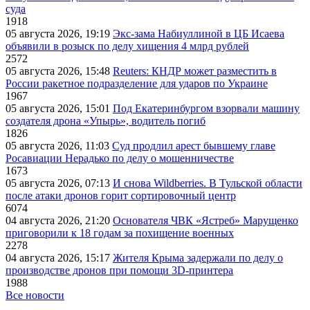
суда
1918
05 августа 2026, 19:19
Экс-зама Набиуллиной в ЦБ Исаева
объявили в розыск по делу хищения 4 млрд рублей
2572
05 августа 2026, 15:48
Reuters: КНДР может разместить в
России ракетное подразделение для ударов по Украине
1967
05 августа 2026, 15:01
Под Екатеринбургом взорвали машину
создателя дрона «Упырь», водитель погиб
1826
05 августа 2026, 11:03
Суд продлил арест бывшему главе
Росавиации Нерадько по делу о мошенничестве
1673
05 августа 2026, 07:13
И снова Wildberries. В Тульской области
после атаки дронов горит сортировочный центр
6074
04 августа 2026, 21:20
Основателя ЧВК «Ястреб» Марущенко
приговорили к 18 годам за похищение военных
2278
04 августа 2026, 15:17
Жителя Крыма задержали по делу о
производстве дронов при помощи 3D‑принтера
1988
Все новости