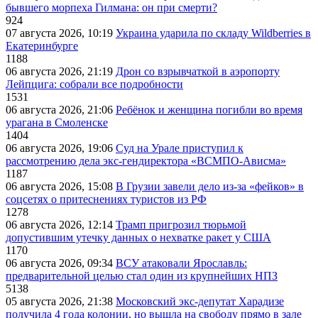
бывшего морпеха Гилмана: он при смерти?
924
07 августа 2026, 10:19
Украина ударила по складу Wildberries в
Екатеринбурге
1188
06 августа 2026, 21:19
Дрон со взрывчаткой в аэропорту
Лейпцига: собрали все подробности
1531
06 августа 2026, 21:06
Ребёнок и женщина погибли во время
урагана в Смоленске
1404
06 августа 2026, 19:06
Суд на Урале приступил к
рассмотрению дела экс-гендиректора «ВСМПО-Ависма»
1187
06 августа 2026, 15:08
В Грузии завели дело из-за «фейков» в
соцсетях о притеснениях туристов из РФ
1278
06 августа 2026, 12:14
Трамп пригрозил тюрьмой
допустившим утечку данных о нехватке ракет у США
1170
06 августа 2026, 09:34
ВСУ атаковали Ярославль:
предварительной целью стал один из крупнейших НПЗ
5138
05 августа 2026, 21:38
Московский экс-депутат Харадизе
получила 4 года колонии, но вышла на свободу прямо в зале