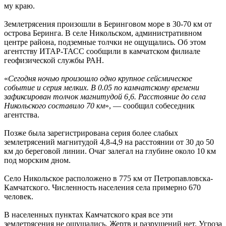
му краю.
Землетрясения произошли в Беринговом море в 30-70 км от
острова Беринга. В селе Никольском, административном
центре района, подземные толчки не ощущались. Об этом
агентству ИТАР-ТАСС сообщили в камчатском филиале
геофизической службы РАН.
«
Сегодня ночью произошло одно крупное сейсмическое
событие и серия мелких. В 0.05 по камчатскому времени
зафиксирован толчок магнитудой 6,6. Расстояние до села
Никольского составило 70 км
», — сообщил собеседник
агентства.
Позже была зарегистрирована серия более слабых
землетрясений магнитудой 4,8-4,9 на расстоянии от 30 до 50
км до береговой линии. Очаг залегал на глубине около 10 км
под морским дном.
Село Никольское расположено в 775 км от Петропавловска-
Камчатского. Численность населения села примерно 670
человек.
В населенных пунктах Камчатского края все эти
землетрясения не ощущались. Жертв и разрушений нет. Угроза