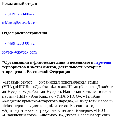
Рекламный отдел:
+7 (499) 288-00-72
reklama@sovsek.com
Отдел распространения:
+7 (499) 288-00-72
sovsek@sovsek.com
*Организации и физические лица, внесённные в
перечень
террористов и экстремистов, деятельность которых
запрещена в Российской Федерации:
«Правый сектор», «Украинская повстанческая армия»
(УПА),«ИГИЛ», «Джабхат Фатх аш-Шам» (бывшая «Джабхат
ан-Нусра», «Джебхат ан-Нусра»), Национал-Большевистская
партия (НБП), «Аль-Каида», «УНА-УНСО», «Талибан»,
«Меджлис крымско-татарского народа», «Свидетели Иеговы»,
«Мизантропик Дивижн», «Братство» Корчинского,
«Артподготовка», «Тризуб им. Степана Бандеры», «НСО»,
«Славянский союз», «Формат-18», Дуров Павел Валерьевич.