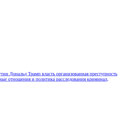
утин
Дональд Трамп
власть
организованная преступность
ные отношения и политика
расследования
криминал,