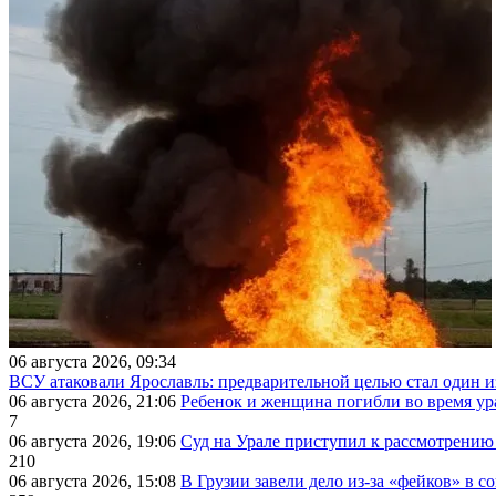
06 августа 2026, 09:34
ВСУ атаковали Ярославль: предварительной целью стал один
06 августа 2026, 21:06
Ребенок и женщина погибли во время ур
7
06 августа 2026, 19:06
Суд на Урале приступил к рассмотрени
210
06 августа 2026, 15:08
В Грузии завели дело из-за «фейков» в с