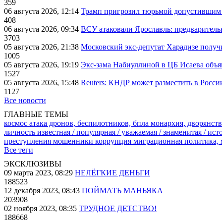
359
06 августа 2026, 12:14
Трамп пригрозил тюрьмой допустившим 
408
06 августа 2026, 09:34
ВСУ атаковали Ярославль: предварител
3703
05 августа 2026, 21:38
Московский экс-депутат Харадизе получи
1005
05 августа 2026, 19:19
Экс-зама Набиуллиной в ЦБ Исаева объя
1527
05 августа 2026, 15:48
Reuters: КНДР может разместить в Росси
1127
Все новости
ГЛАВНЫЕ ТЕМЫ
космос
атака дронов, беспилотников, бпла
монархия, дворянств
личность известная / популярная / уважаемая / знаменитая / ис
преступления
мошенники
коррупция
миграционная политика,
Все теги
ЭКСКЛЮЗИВЫ
09 марта 2023, 08:29
НЕЛЁГКИЕ ДЕНЬГИ
188523
12 декабря 2023, 08:43
ПОЙМАТЬ МАНЬЯКА
203908
02 ноября 2023, 08:35
ТРУДНОЕ ДЕТСТВО!
188668