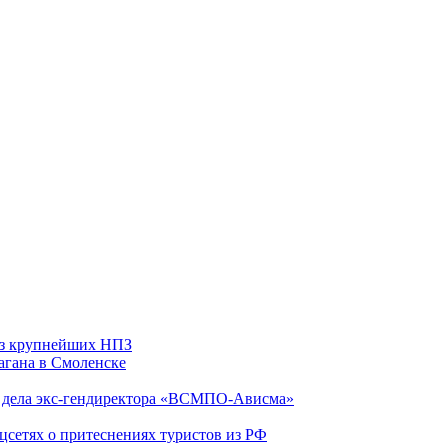
 из крупнейших НПЗ
агана в Смоленске
ю дела экс-гендиректора «ВСМПО-Ависма»
оцсетях о притеснениях туристов из РФ