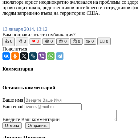
изоляторе юрист неоднократно жаловался на проблемы со здо
правозащитников, родственников погибшего и сотрудников ф
людям запрещено въезд на территорию США.
13 января 2014, 13:12
Вам понравилась эта публикация?
👍
0
👎
0
❤
0
😆
0
😡
0
🤔
0
🙈
0
🧘‍♀️
0
Поделиться
Комментарии
Оставить комментарий
Ваше имя
Ваш email
Введите Ваш комментарий
Отмена
Отправить
Другие Новости