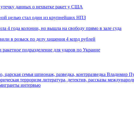
утечку данных о нехватке ракет у США
ьной целью стал один из крупнейших НПЗ
ла 4 года колонии, но вышла на свободу прямо в зале суда
вили в розыск по делу хищения 4 млрд рублей
и ракетное подразделение для ударов по Украине
о, царская семья
шпионаж, разведка, контрразведка
Владимир П
торическая
терроризм
литература, детектив, рассказы
международ
 мигранты
интервью