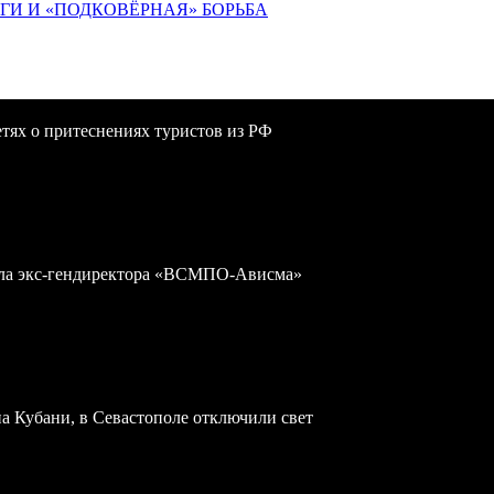
ИГИ И «ПОДКОВЁРНАЯ» БОРЬБА
сетях о притеснениях туристов из РФ
дела экс-гендиректора «ВСМПО-Ависма»
а Кубани, в Севастополе отключили свет