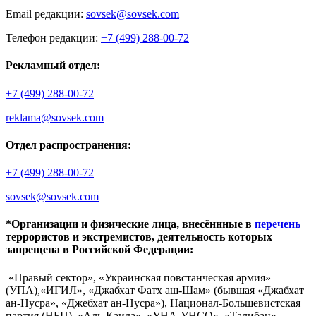
Email редакции:
sovsek@sovsek.com
Телефон редакции:
+7 (499) 288-00-72
Рекламный отдел:
+7 (499) 288-00-72
reklama@sovsek.com
Отдел распространения:
+7 (499) 288-00-72
sovsek@sovsek.com
*Организации и физические лица, внесённные в
перечень
террористов и экстремистов, деятельность которых
запрещена в Российской Федерации:
«Правый сектор», «Украинская повстанческая армия»
(УПА),«ИГИЛ», «Джабхат Фатх аш-Шам» (бывшая «Джабхат
ан-Нусра», «Джебхат ан-Нусра»), Национал-Большевистская
партия (НБП), «Аль-Каида», «УНА-УНСО», «Талибан»,