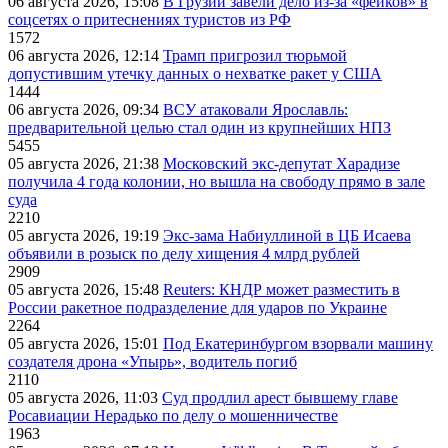
06 августа 2026, 15:08
В Грузии завели дело из-за «фейков» в
соцсетях о притеснениях туристов из РФ
1572
06 августа 2026, 12:14
Трамп пригрозил тюрьмой
допустившим утечку данных о нехватке ракет у США
1444
06 августа 2026, 09:34
ВСУ атаковали Ярославль:
предварительной целью стал один из крупнейших НПЗ
5455
05 августа 2026, 21:38
Московский экс-депутат Харадизе
получила 4 года колонии, но вышла на свободу прямо в зале
суда
2210
05 августа 2026, 19:19
Экс-зама Набиуллиной в ЦБ Исаева
объявили в розыск по делу хищения 4 млрд рублей
2909
05 августа 2026, 15:48
Reuters: КНДР может разместить в
России ракетное подразделение для ударов по Украине
2264
05 августа 2026, 15:01
Под Екатеринбургом взорвали машину
создателя дрона «Упырь», водитель погиб
2110
05 августа 2026, 11:03
Суд продлил арест бывшему главе
Росавиации Нерадько по делу о мошенничестве
1963