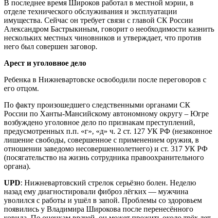
В последнее время Широков работал в местной мэрии, в
отделе технического обслуживания и эксплуатации
имущества. Сейчас он требует связи с главой СК России
Александром Бастрыкиным, говорит о необходимости казнить
нескольких местных чиновников и утверждает, что против
него был совершен заговор.
Арест и уголовное дело
Ребенка в Нижневартовске освободили после переговоров с
его отцом.
По факту произошедшего следственными органами СК
России по Ханты-Мансийскому автономному округу – Югре
возбуждено уголовное дело по признакам преступлений,
предусмотренных п.п. «г», «д» ч. 2 ст. 127 УК РФ (незаконное
лишение свободы, совершенное с применением оружия, в
отношении заведомо несовершеннолетнего) и ст. 317 УК РФ
(посягательство на жизнь сотрудника правоохранительного
органа).
UPD
: Нижневартовский стрелок серьёзно болен. Неделю
назад ему диагностировали фиброз лёгких — мужчина
уволился с работы и ушёл в запой. Проблемы со здоровьем
появились у Владимира Широкова после перенесённого
ковида. По оценкам врачей, он может прожить около трёх лет.