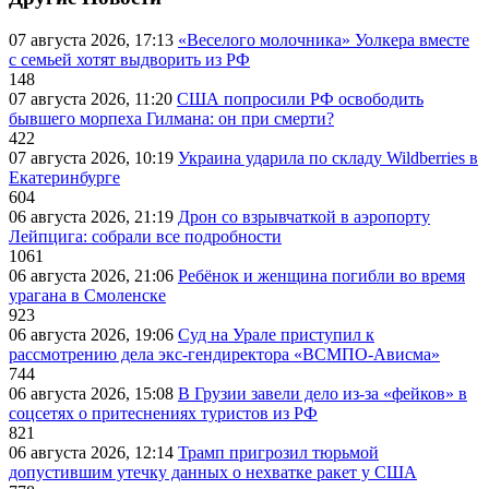
07 августа 2026, 17:13
«Веселого молочника» Уолкера вместе
с семьей хотят выдворить из РФ
148
07 августа 2026, 11:20
США попросили РФ освободить
бывшего морпеха Гилмана: он при смерти?
422
07 августа 2026, 10:19
Украина ударила по складу Wildberries в
Екатеринбурге
604
06 августа 2026, 21:19
Дрон со взрывчаткой в аэропорту
Лейпцига: собрали все подробности
1061
06 августа 2026, 21:06
Ребёнок и женщина погибли во время
урагана в Смоленске
923
06 августа 2026, 19:06
Суд на Урале приступил к
рассмотрению дела экс-гендиректора «ВСМПО-Ависма»
744
06 августа 2026, 15:08
В Грузии завели дело из-за «фейков» в
соцсетях о притеснениях туристов из РФ
821
06 августа 2026, 12:14
Трамп пригрозил тюрьмой
допустившим утечку данных о нехватке ракет у США