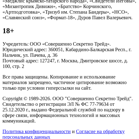
«Меджлис крымско-татарского народа», «Свидетели Иеговы»,
«Мизантропик Дивижн», «Братство» Корчинского,
«Артподготовка», «Тризуб им. Степана Бандеры», «НСО»,
«Славянский союз», «Формат-18», Дуров Павел Валерьевич.
18+
Учредитель: ООО «Совершенно Секретно Трейд».
Юридический адрес: 360051, Кабардино-Балкарская Респ., г.
Нальчик, ул. Пачева, д. 36
Почтовый адрес: 127247, г. Москва, Дмитровское шоссе, д.
100, стр. 2
Все права защищены. Копирование и использование
материалов запрещено, частичное цитирование возможно
только при условии гиперссылки на сайт.
Copyright © 1989-2026. ООО "Совершенно Секретно Трейд".
Свидетельство о регистрации ЭЛ № ФС 77-79634 от
25.12.2020 г., выдано Федеральной службой по надзору в
сфере связи, информационных технологий и массовых
коммуникаций.
Политика конфиценциальности
и
Согласие на обработку
персональных данных