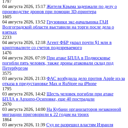
1797
04 августа 2026, 15:17
Жителя Крыма задержали по делу о
производстве дронов при помощи 3D‑принтера
1605
04 августа 2026, 13:52
Грузовики экс-начальника ГАИ
Волгоградской области выставили на торги после дела о
взятках
2233
04 августа 2026, 12:18
Агент ФБР украл почти $1 млн в
криптовалюте со счетов подозреваемого
1476
04 августа 2026, 07:19
При атаке БПЛА в Подмосковье
погибли пять человек, также дроны атаковали склад под
Петербургом
3575
03 августа 2026, 21:33
ФАС возбудила дело против Apple из-за
отказа в предустановке Max и RuStore на iPhone
1795
03 августа 2026, 14:42
Шесть человек погибли при атаке
БПЛА в Архипо-Осиповке, еще 40 пострадали
2970
03 августа 2026, 14:00
На Кубани организаторов незаконной
миграции приговорили к 22 годам на троих
1864
03 августа 2026, 11:39
Суд не разрешил властям Израиля