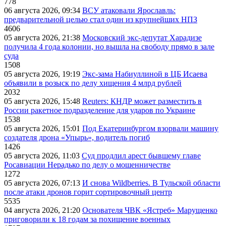
778
06 августа 2026, 09:34
ВСУ атаковали Ярославль:
предварительной целью стал один из крупнейших НПЗ
4606
05 августа 2026, 21:38
Московский экс-депутат Харадизе
получила 4 года колонии, но вышла на свободу прямо в зале
суда
1508
05 августа 2026, 19:19
Экс-зама Набиуллиной в ЦБ Исаева
объявили в розыск по делу хищения 4 млрд рублей
2032
05 августа 2026, 15:48
Reuters: КНДР может разместить в
России ракетное подразделение для ударов по Украине
1538
05 августа 2026, 15:01
Под Екатеринбургом взорвали машину
создателя дрона «Упырь», водитель погиб
1426
05 августа 2026, 11:03
Суд продлил арест бывшему главе
Росавиации Нерадько по делу о мошенничестве
1272
05 августа 2026, 07:13
И снова Wildberries. В Тульской области
после атаки дронов горит сортировочный центр
5535
04 августа 2026, 21:20
Основателя ЧВК «Ястреб» Марущенко
приговорили к 18 годам за похищение военных