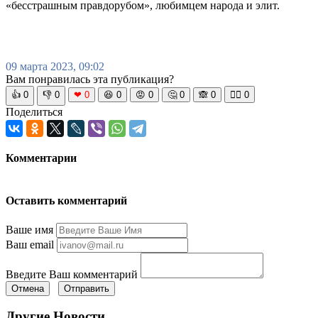
«бесстрашным правдорубом», любимцем народа и элит.
09 марта 2023, 09:02
Вам понравилась эта публикация?
👍
0
👎
0
❤
0
😆
0
😡
0
🤔
0
🙈
0
🧘‍♀️
0
Поделиться
Комментарии
Оставить комментарий
Ваше имя
Ваш email
Введите Ваш комментарий
Отмена
Отправить
Другие Новости