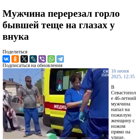
Мужчина перерезал горло
бывшей теще на глазах у
внука
Поделиться
Подписаться на обновления
16 июня
2025, 12:35
В
Севастопол
е 46-летний
мужчина
напал на
пожилую
женщину с
ножом
прямо на
улице,