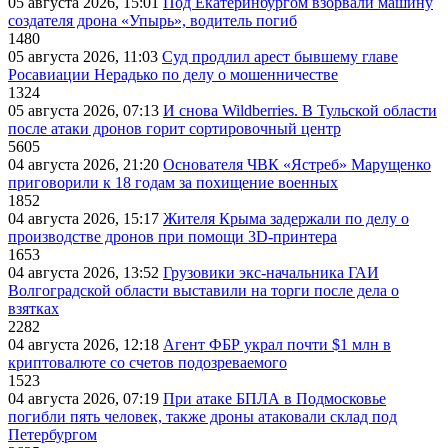
05 августа 2026, 15:01
Под Екатеринбургом взорвали машину
создателя дрона «Упырь», водитель погиб
1480
05 августа 2026, 11:03
Суд продлил арест бывшему главе
Росавиации Нерадько по делу о мошенничестве
1324
05 августа 2026, 07:13
И снова Wildberries. В Тульской области
после атаки дронов горит сортировочный центр
5605
04 августа 2026, 21:20
Основателя ЧВК «Ястреб» Марущенко
приговорили к 18 годам за похищение военных
1852
04 августа 2026, 15:17
Жителя Крыма задержали по делу о
производстве дронов при помощи 3D‑принтера
1653
04 августа 2026, 13:52
Грузовики экс-начальника ГАИ
Волгоградской области выставили на торги после дела о
взятках
2282
04 августа 2026, 12:18
Агент ФБР украл почти $1 млн в
криптовалюте со счетов подозреваемого
1523
04 августа 2026, 07:19
При атаке БПЛА в Подмосковье
погибли пять человек, также дроны атаковали склад под
Петербургом