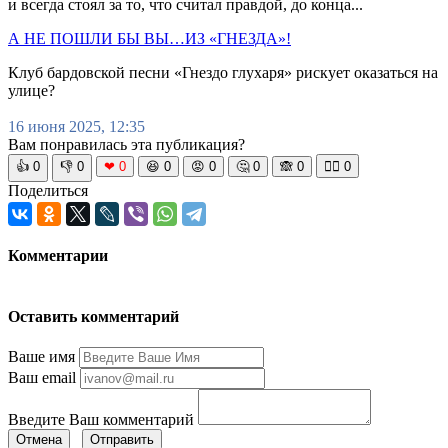
и всегда стоял за то, что считал правдой, до конца...
А НЕ ПОШЛИ БЫ ВЫ…ИЗ «ГНЕЗДА»!
Клуб бардовской песни «Гнездо глухаря» рискует оказаться на
улице?
16 июня 2025, 12:35
Вам понравилась эта публикация?
👍
0
👎
0
❤
0
😆
0
😡
0
🤔
0
🙈
0
🧘‍♀️
0
Поделиться
Комментарии
Оставить комментарий
Ваше имя
Ваш email
Введите Ваш комментарий
Отмена
Отправить