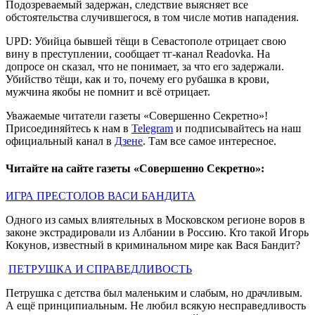
Подозреваемый задержан, следствие выясняет все
обстоятельства случившегося, в том числе мотив нападения.
UPD: Убийца бывшей тёщи в Севастополе отрицает свою
вину в преступлении, сообщает тг-канал Readovka. На
допросе он сказал, что не понимает, за что его задержали.
Убийство тёщи, как и то, почему его рубашка в крови,
мужчина якобы не помнит и всё отрицает.
Уважаемые читатели газеты «Совершенно Секретно»!
Присоединяйтесь к нам в
Telegram
и подписывайтесь на наш
официальный канал в
Дзене
. Там все самое интересное.
Читайте на сайте газеты «Совершенно Секретно»:
ИГРА ПРЕСТОЛОВ ВАСИ БАНДИТА
Одного из самых влиятельных в Московском регионе воров в
законе экстрадировали из Албании в Россию. Кто такой Игорь
Кокунов, известный в криминальном мире как Вася Бандит?
ПЕТРУШКА И СПРАВЕДЛИВОСТЬ
Петрушка с детства был маленьким и слабым, но драчливым.
А ещё принципиальным. Не любил всякую несправедливость