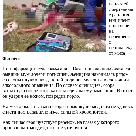
нанеся ей
смертельны
е ранения.
Инцидент
произошел
на
перекрестк
е
неподалеку
от мыса
Фиолент.
По информации телеграм-канала Baza, нападавшим оказался
бывший муж дочери погибшей. Женщина находилась рядом
со своим внуком, когда к ней подошел мужчина в состоянии
алкогольного опьянения. По словам очевидцев, ссора
вспыхнула после того, как она сделала ему замечание. В ответ
он ударил ее ножом, повредив горло.
На место была вызвана скорая помощь, но медикам не удалось
спасти пострадавшую из-за сильной кровопотери.
Как сейчас себя чувствует ребёнок, на глазах у которого
произошла трагедия, пока не уточняется.