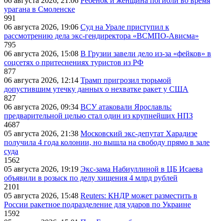
06 августа 2026, 21:06
Ребёнок и женщина погибли во время
урагана в Смоленске
991
06 августа 2026, 19:06
Суд на Урале приступил к
рассмотрению дела экс-гендиректора «ВСМПО-Ависма»
795
06 августа 2026, 15:08
В Грузии завели дело из-за «фейков» в
соцсетях о притеснениях туристов из РФ
877
06 августа 2026, 12:14
Трамп пригрозил тюрьмой
допустившим утечку данных о нехватке ракет у США
827
06 августа 2026, 09:34
ВСУ атаковали Ярославль:
предварительной целью стал один из крупнейших НПЗ
4687
05 августа 2026, 21:38
Московский экс-депутат Харадизе
получила 4 года колонии, но вышла на свободу прямо в зале
суда
1562
05 августа 2026, 19:19
Экс-зама Набиуллиной в ЦБ Исаева
объявили в розыск по делу хищения 4 млрд рублей
2101
05 августа 2026, 15:48
Reuters: КНДР может разместить в
России ракетное подразделение для ударов по Украине
1592