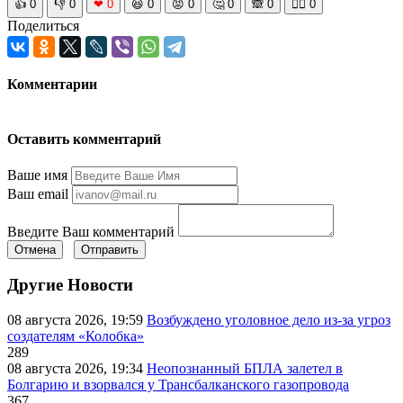
👍
0
👎
0
❤
0
😆
0
😡
0
🤔
0
🙈
0
🧘‍♀️
0
Поделиться
Комментарии
Оставить комментарий
Ваше имя
Ваш email
Введите Ваш комментарий
Отмена
Отправить
Другие Новости
08 августа 2026, 19:59
Возбуждено уголовное дело из-за угроз
создателям «Колобка»
289
08 августа 2026, 19:34
Неопознанный БПЛА залетел в
Болгарию и взорвался у Трансбалканского газопровода
367