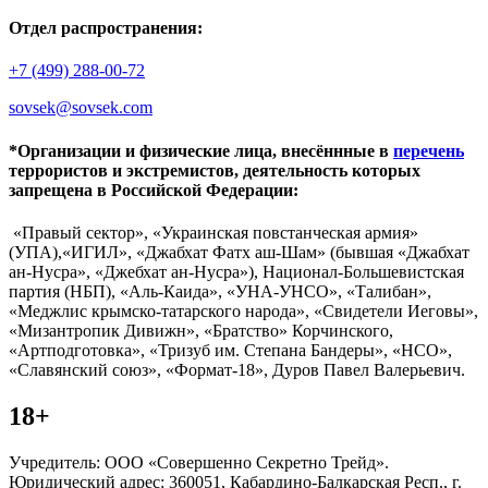
Отдел распространения:
+7 (499) 288-00-72
sovsek@sovsek.com
*Организации и физические лица, внесённные в
перечень
террористов и экстремистов, деятельность которых
запрещена в Российской Федерации:
«Правый сектор», «Украинская повстанческая армия»
(УПА),«ИГИЛ», «Джабхат Фатх аш-Шам» (бывшая «Джабхат
ан-Нусра», «Джебхат ан-Нусра»), Национал-Большевистская
партия (НБП), «Аль-Каида», «УНА-УНСО», «Талибан»,
«Меджлис крымско-татарского народа», «Свидетели Иеговы»,
«Мизантропик Дивижн», «Братство» Корчинского,
«Артподготовка», «Тризуб им. Степана Бандеры», «НСО»,
«Славянский союз», «Формат-18», Дуров Павел Валерьевич.
18+
Учредитель: ООО «Совершенно Секретно Трейд».
Юридический адрес: 360051, Кабардино-Балкарская Респ., г.