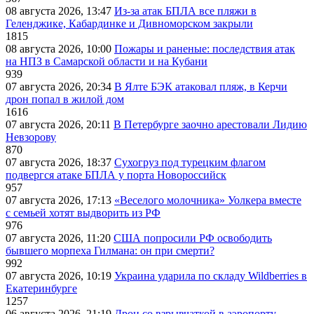
08 августа 2026, 13:47
Из-за атак БПЛА все пляжи в
Геленджике, Кабардинке и Дивноморском закрыли
1815
08 августа 2026, 10:00
Пожары и раненые: последствия атак
на НПЗ в Самарской области и на Кубани
939
07 августа 2026, 20:34
В Ялте БЭК атаковал пляж, в Керчи
дрон попал в жилой дом
1616
07 августа 2026, 20:11
В Петербурге заочно арестовали Лидию
Невзорову
870
07 августа 2026, 18:37
Сухогруз под турецким флагом
подвергся атаке БПЛА у порта Новороссийск
957
07 августа 2026, 17:13
«Веселого молочника» Уолкера вместе
с семьей хотят выдворить из РФ
976
07 августа 2026, 11:20
США попросили РФ освободить
бывшего морпеха Гилмана: он при смерти?
992
07 августа 2026, 10:19
Украина ударила по складу Wildberries в
Екатеринбурге
1257
06 августа 2026, 21:19
Дрон со взрывчаткой в аэропорту