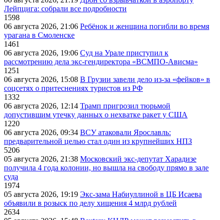
Лейпцига: собрали все подробности
1598
06 августа 2026, 21:06
Ребёнок и женщина погибли во время
урагана в Смоленске
1461
06 августа 2026, 19:06
Суд на Урале приступил к
рассмотрению дела экс-гендиректора «ВСМПО-Ависма»
1251
06 августа 2026, 15:08
В Грузии завели дело из-за «фейков» в
соцсетях о притеснениях туристов из РФ
1332
06 августа 2026, 12:14
Трамп пригрозил тюрьмой
допустившим утечку данных о нехватке ракет у США
1220
06 августа 2026, 09:34
ВСУ атаковали Ярославль:
предварительной целью стал один из крупнейших НПЗ
5206
05 августа 2026, 21:38
Московский экс-депутат Харадизе
получила 4 года колонии, но вышла на свободу прямо в зале
суда
1974
05 августа 2026, 19:19
Экс-зама Набиуллиной в ЦБ Исаева
объявили в розыск по делу хищения 4 млрд рублей
2634