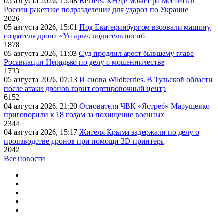
05 августа 2026, 15:48
Reuters: КНДР может разместить в
России ракетное подразделение для ударов по Украине
2026
05 августа 2026, 15:01
Под Екатеринбургом взорвали машину
создателя дрона «Упырь», водитель погиб
1878
05 августа 2026, 11:03
Суд продлил арест бывшему главе
Росавиации Нерадько по делу о мошенничестве
1733
05 августа 2026, 07:13
И снова Wildberries. В Тульской области
после атаки дронов горит сортировочный центр
6152
04 августа 2026, 21:20
Основателя ЧВК «Ястреб» Марущенко
приговорили к 18 годам за похищение военных
2344
04 августа 2026, 15:17
Жителя Крыма задержали по делу о
производстве дронов при помощи 3D‑принтера
2042
Все новости